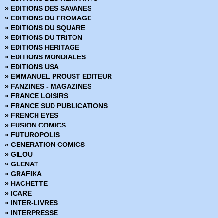
» BRZRKR
» EDITIONS DES SAVANES
» BRZRKR - Bloodlines
» EDITIONS DU FROMAGE
» BuzzKill
» EDITIONS DU SQUARE
» Cages
» EDITIONS DU TRITON
» Canary
» EDITIONS HERITAGE
» Captain Ginger
» EDITIONS MONDIALES
» Changing Ways
» EDITIONS USA
» Charlie Adlard - Art Book
» EMMANUEL PROUST EDITEUR
» Château l'attente
» FANZINES - MAGAZINES
» Chimichanga
» FRANCE LOISIRS
» Choker
» FRANCE SUD PUBLICATIONS
» Chroniques de Corum
» FRENCH EYES
» Chroniques de Groom Lake
» FUSION COMICS
» Cinder & Ashe
» FUTUROPOLIS
» ClaSSwar
» GENERATION COMICS
» Clear
» GILOU
» Clone
» GLENAT
» Clones
» GRAFIKA
» Clyde fans
» HACHETTE
» Codeflesh
» ICARE
» Collection Outsider
» INTER-LIVRES
» Corps de pierre
» INTERPRESSE
» Cosmic detective