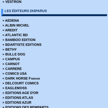
» VESTRON
» Battlebeast - Le Fauve de combat
» Berlin
LES ÉDITEURS DISPARUS
» Bêtes de somme
» Big Guy
» AEDENA
» Big man plans
» ALBIN MICHEL
» Birthright
» AREDIT
» Black Hole
» ATLANTIC BD
» Black Kiss
» BAMBOO EDITION
» Blacking Out
» BDARTISTE EDITIONS
» Blade Runner 2019
» BETHY
» Blade Runner 2029
» BULLE DOG
» Blood and Thunder
» CAMPUS
» Body Bags
» CARNOT
» Bone
» CARRERE
» Bone Hors Série
» COMICS USA
» Bone Parish
» DARK HORSE France
» Bourbon Thret
» DELCOURT COMICS
» BPRD
» EAGLEMOSS
» BPRD - L'Enfer sur terre
» EDITIONS AGE D'OR
» BPRD - Un Mal bien connu
» EDITIONS ATLAS
» BPRD Origines
» EDITIONS AZUR
» Brit
» EDITIONS DES REMPARTS