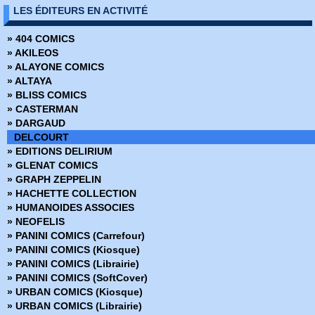
» Affaire de famille
LES ÉDITEURS EN ACTIVITÉ
» Alex + Ada
» Ange ou Démon
» 404 COMICS
» Apprendre à dessiner des super-héros
» AKILEOS
» Arrowsmith
» ALAYONE COMICS
» Assistante & Exécutrice
» ALTAYA
» Astronauts in trouble
» BLISS COMICS
» Athena
» CASTERMAN
» Attoneen
» DARGAUD
» Au cœur de la tempête
DELCOURT
» Avatar - Au coeur des ombres
» EDITIONS DELIRIUM
» Avatar - Aux frontières de pandora
» GLENAT COMICS
» Avatar - Le champ céleste
» GRAPH ZEPPELIN
» Avatar - Le destin de Tsu Tey
» HACHETTE COLLECTION
» Avatar - S'adapter ou mourir
» HUMANOIDES ASSOCIES
» Bad Ass
» NEOFELIS
» Bad Blood
» PANINI COMICS (Carrefour)
» Barnstormers
» PANINI COMICS (Kiosque)
» Batman - Année 1
» PANINI COMICS (Librairie)
» Batman - Rire et mourir
» PANINI COMICS (SoftCover)
» Batman - The Dark Knight
» URBAN COMICS (Kiosque)
» Battle Chasers - Intégrale
» URBAN COMICS (Librairie)
» Battle Pope - Intégrale