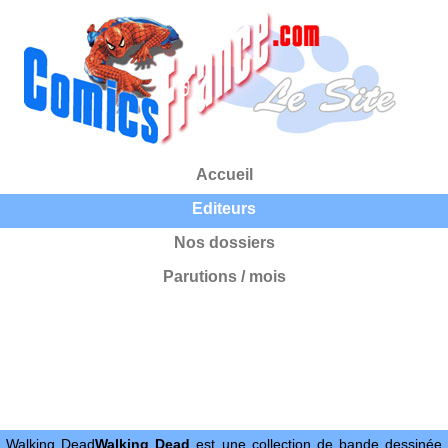
Accueil
Editeurs
Nos dossiers
Parutions / mois
Walking Dead
Walking Dead
est une collection de bande dessinée