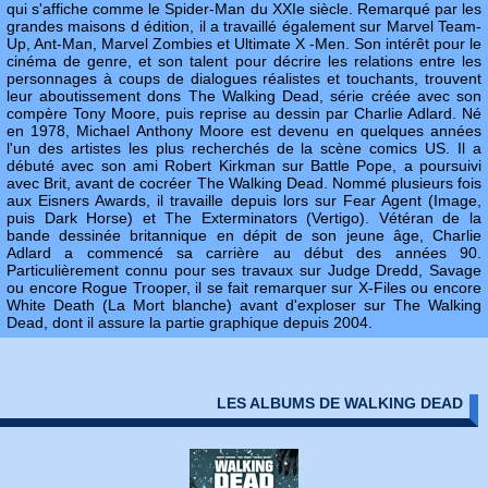
qui s'affiche comme le Spider-Man du XXIe siècle. Remarqué par les
grandes maisons d édition, il a travaillé également sur Marvel Team-
Up, Ant-Man, Marvel Zombies et Ultimate X -Men. Son intérêt pour le
cinéma de genre, et son talent pour décrire les relations entre les
personnages à coups de dialogues réalistes et touchants, trouvent
leur aboutissement dons The Walking Dead, série créée avec son
compère Tony Moore, puis reprise au dessin par Charlie Adlard. Né
en 1978, Michael Anthony Moore est devenu en quelques années
l'un des artistes les plus recherchés de la scène comics US. Il a
débuté avec son ami Robert Kirkman sur Battle Pope, a poursuivi
avec Brit, avant de cocréer The Walking Dead. Nommé plusieurs fois
aux Eisners Awards, il travaille depuis lors sur Fear Agent (Image,
puis Dark Horse) et The Exterminators (Vertigo). Vétéran de la
bande dessinée britannique en dépit de son jeune âge, Charlie
Adlard a commencé sa carrière au début des années 90.
Particulièrement connu pour ses travaux sur Judge Dredd, Savage
ou encore Rogue Trooper, il se fait remarquer sur X-Files ou encore
White Death (La Mort blanche) avant d'exploser sur The Walking
Dead, dont il assure la partie graphique depuis 2004.
LES ALBUMS DE WALKING DEAD