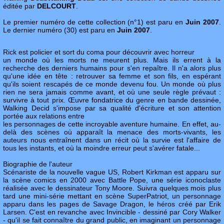
éditée par
DELCOURT
.
Le premier numéro de cette collection (n°1) est paru en
Juin 2007
.
Le dernier numéro (30) est paru en
Juin 2007
.
Rick est policier et sort du coma pour découvrir avec horreur
un monde où les morts ne meurent plus. Mais ils errent à la
recherche des derniers humains pour s'en repaître. Il n'a alors plus
qu'une idée en tête : retrouver sa femme et son fils, en espérant
qu'ils soient rescapés de ce monde devenu fou. Un monde où plus
rien ne sera jamais comme avant, et où une seule règle prévaut :
survivre à tout prix. Œuvre fondatrice du genre en bande dessinée,
Walking Decid s'impose par sa qualité d'écriture et son attention
portée aux relations entre
les personnages de cette incroyable aventure humaine. En effet, au-
delà des scènes où apparaît la menace des morts-vivants, les
auteurs nous entraînent dans un récit où la survie est l'affaire de
tous les instants, et où la moindre erreur peut s'avérer fatale...
Biographie de l'auteur
Scénariste de la nouvelle vague US, Robert Kirkman est apparu sur
la scène comics en 2000 avec Battle Pope, une série iconoclaste
réalisée avec le dessinateur Tony Moore. Suivra quelques mois plus
tard une mini-série mettant en scène SuperPatriot, un personnage
apparu dans les pages de Savage Dragon, le héros créé par Erik
Larsen. C'est en revanche avec Invincible - dessiné par Cory Walker
- qu'il se fait connaître du grand public, en imaginant un personnage