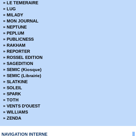
» LE TEMERAIRE
» Créatures sacrées
» LUG
» Criminal
» MILADY
» Damn Them All
» MON JOURNAL
» Damned
» NEPTUNE
» Dans la nuit noire
» PEPLUM
» Dark Ride
» PUBLICNESS
» Darkness
» RAKHAM
» Dead Body Road
» REPORTER
» Dead inside
» ROSSEL EDITION
» Death Sentence
» SAGEDITION
» Démons
» SEMIC (Kiosque)
» Density
» SEMIC (Librairie)
» Derniers tests avant l'apocalypse
» SLATKINE
» Des loups dans les murs
» SOLEIL
» Desperados
» SPARK
» Docteur Wertham
» TOTH
» Down
» VENTS D'OUEST
» Dracula
» WILLIAMS
» Dropsie Avenue
» ZENDA
» Duck and Cover
» Dune
» Dust to Dust
NAVIGATION INTERNE