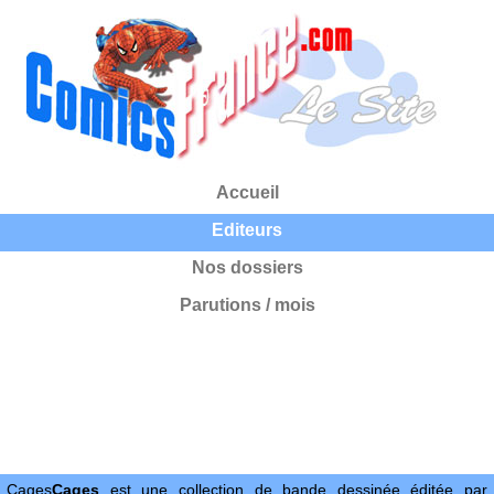
Accueil
Editeurs
Nos dossiers
Parutions / mois
Cages
Cages
est une collection de bande dessinée éditée par