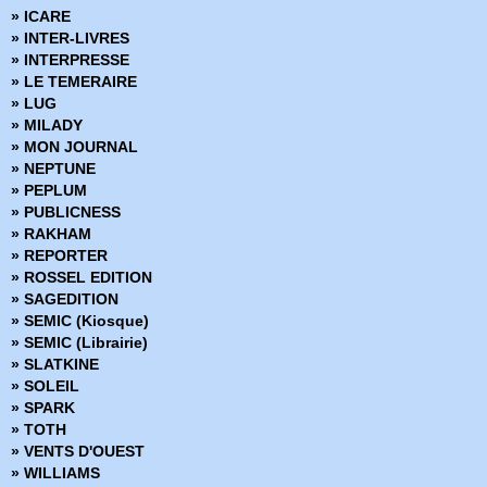
» Codeflesh
» ICARE
» Collection Outsider
» INTER-LIVRES
» Corps de pierre
» INTERPRESSE
» Cosmic detective
» LE TEMERAIRE
» Créatures sacrées
» LUG
» Criminal
» MILADY
» Damn Them All
» MON JOURNAL
» Damned
» NEPTUNE
» Dans la nuit noire
» PEPLUM
» Dark Ride
» PUBLICNESS
» Darkness
» RAKHAM
» Dead Body Road
» REPORTER
» Dead inside
» ROSSEL EDITION
» Death Sentence
» SAGEDITION
» Démons
» SEMIC (Kiosque)
» Density
» SEMIC (Librairie)
» Derniers tests avant l'apocalypse
» SLATKINE
» Des loups dans les murs
» SOLEIL
» Desperados
» SPARK
» Docteur Wertham
» TOTH
» Down
» VENTS D'OUEST
» Dracula
» WILLIAMS
» Dropsie Avenue