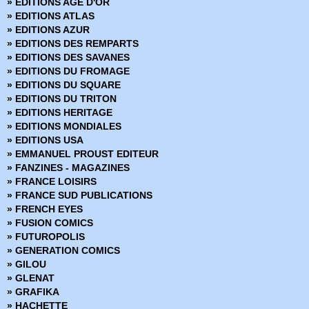
» EDITIONS AGE D'OR
» BPRD - Un Mal bien connu
» EDITIONS ATLAS
» BPRD Origines
» EDITIONS AZUR
» Brit
» EDITIONS DES REMPARTS
» BRZRKR
» EDITIONS DES SAVANES
» BRZRKR - Bloodlines
» EDITIONS DU FROMAGE
» BuzzKill
» EDITIONS DU SQUARE
Cages
» EDITIONS DU TRITON
» Canary
» EDITIONS HERITAGE
» Captain Ginger
» EDITIONS MONDIALES
» Changing Ways
» EDITIONS USA
» Charlie Adlard - Art Book
» EMMANUEL PROUST EDITEUR
» Château l'attente
» FANZINES - MAGAZINES
» Chimichanga
» FRANCE LOISIRS
» Choker
» FRANCE SUD PUBLICATIONS
» Chroniques de Corum
» FRENCH EYES
» Chroniques de Groom Lake
» FUSION COMICS
» Cinder & Ashe
» FUTUROPOLIS
» ClaSSwar
» GENERATION COMICS
» Clear
» GILOU
» Clone
» GLENAT
» Clones
» GRAFIKA
» Clyde fans
» HACHETTE