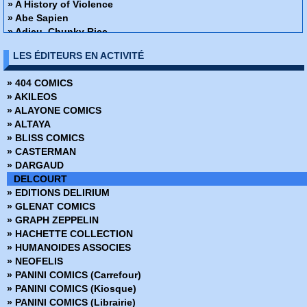
» A History of Violence
» Abe Sapien
» Adieu, Chunky Rice
» Affaire de famille
LES ÉDITEURS EN ACTIVITÉ
» Alex + Ada
» Ange ou Démon
» 404 COMICS
» Apprendre à dessiner des super-héros
» AKILEOS
» Arrowsmith
» ALAYONE COMICS
» Assistante & Exécutrice
» ALTAYA
» Astronauts in trouble
» BLISS COMICS
» Athena
» CASTERMAN
» Attoneen
» DARGAUD
» Au cœur de la tempête
DELCOURT
» Avatar - Au coeur des ombres
» EDITIONS DELIRIUM
» Avatar - Aux frontières de pandora
» GLENAT COMICS
» Avatar - Le champ céleste
» GRAPH ZEPPELIN
» Avatar - Le destin de Tsu Tey
» HACHETTE COLLECTION
» Avatar - S'adapter ou mourir
» HUMANOIDES ASSOCIES
» Bad Ass
» NEOFELIS
» Bad Blood
» PANINI COMICS (Carrefour)
» Barnstormers
» PANINI COMICS (Kiosque)
» Batman - Année 1
» PANINI COMICS (Librairie)
» Batman - Rire et mourir