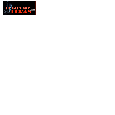
» Fire Power
» Fondu au noir
» Fox-Boy
» Frank Cho - Art Book
» Frankenstein underground
» Free Agents
» Freshmen
» From Hell
» Furtif
» Genius
» Ghost Pepper
» Ghostbusters
» Ghosted
» GILT, La guilde des temporalistes indépendantes
» Girls
» Glory
» Goldfish
» Golgoth le dernier empereur
» Gone
» Green Valley
» Grendel, Kentucky
» Gunslinger Spawn
» Happy !