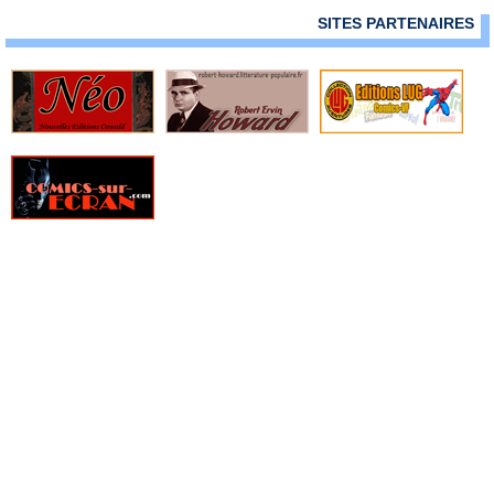
» Frank Cho - Art Book
SITES PARTENAIRES
» Frankenstein underground
» Free Agents
» Freshmen
» From Hell
» Furtif
» Genius
» Ghost Pepper
» Ghostbusters
» Ghosted
» GILT, La guilde des temporalistes indépendantes
» Girls
» Glory
» Goldfish
» Golgoth le dernier empereur
» Gone
» Green Valley
» Grendel, Kentucky
» Gunslinger Spawn
» Happy !
» Hard Boiled
» Haunt
» Hellboy