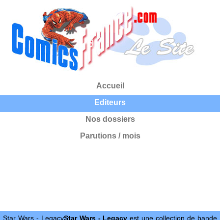
Accueil
Editeurs
Nos dossiers
Parutions / mois
Star Wars - Legacy
Star Wars - Legacy
est une collection de bande