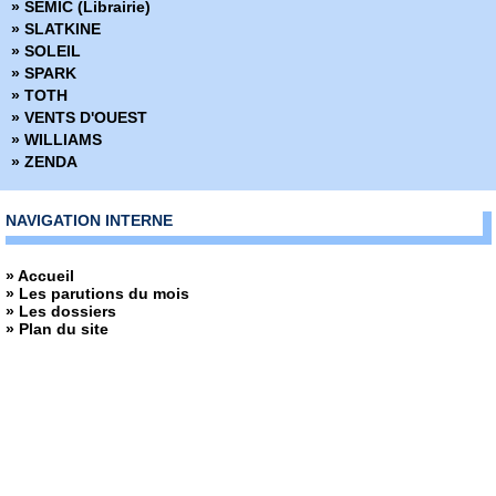
» SEMIC (Librairie)
» Echo
» SLATKINE
» Echos graphiques
» SOLEIL
» Ed Gein Autopsie d'un tueur en série
» SPARK
» Edenwood
» TOTH
» Elektra
» VENTS D'OUEST
» Elektra Saga
» WILLIAMS
» Elephantmen
» ZENDA
» Elric - La cité qui rêve
» Excellence
» Extremity
NAVIGATION INTERNE
» Fagin le juif
» Faire de la bande dessinée
» Accueil
» Farmhand
» Les parutions du mois
» Fatale
» Les dossiers
» Fathom
» Plan du site
» Fathom - Origines
» Fell
» Fight Girls
» Filles perdues
» Fire Power
» Fondu au noir
» Fox-Boy