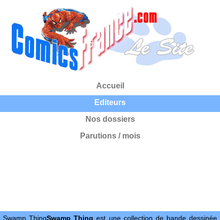
Accueil
Editeurs
Nos dossiers
Parutions / mois
Swamp Thing
Swamp Thing
est une collection de bande dessinée