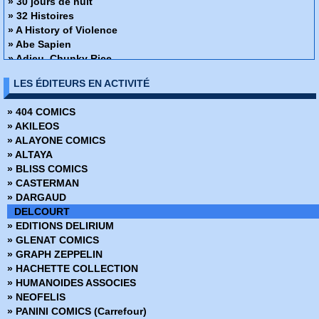
» 30 jours de nuit
» 32 Histoires
» A History of Violence
» Abe Sapien
» Adieu, Chunky Rice
» Affaire de famille
LES ÉDITEURS EN ACTIVITÉ
» Alex + Ada
» Ange ou Démon
» 404 COMICS
» Apprendre à dessiner des super-héros
» AKILEOS
» Arrowsmith
» ALAYONE COMICS
» Assistante & Exécutrice
» ALTAYA
» Astronauts in trouble
» BLISS COMICS
» Athena
» CASTERMAN
» Attoneen
» DARGAUD
» Au cœur de la tempête
DELCOURT
» Avatar - Au coeur des ombres
» EDITIONS DELIRIUM
» Avatar - Aux frontières de pandora
» GLENAT COMICS
» Avatar - Le champ céleste
» GRAPH ZEPPELIN
» Avatar - Le destin de Tsu Tey
» HACHETTE COLLECTION
» Avatar - S'adapter ou mourir
» HUMANOIDES ASSOCIES
» Bad Ass
» NEOFELIS
» Bad Blood
» PANINI COMICS (Carrefour)
» Barnstormers