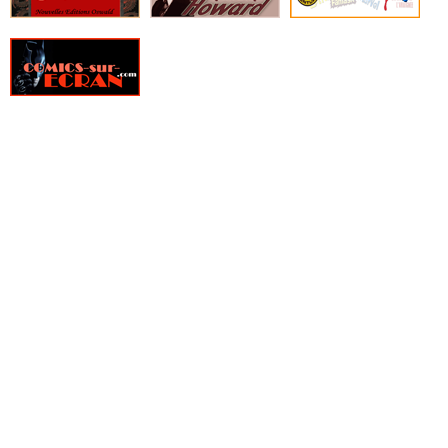
» Fight Girls
» Filles perdues
» Fire Power
» Fondu au noir
» Fox-Boy
» Frank Cho - Art Book
» Frankenstein underground
» Free Agents
» Freshmen
» From Hell
» Furtif
» Genius
» Ghost Pepper
» Ghostbusters
» Ghosted
» GILT, La guilde des temporalistes indépendantes
» Girls
» Glory
» Goldfish
» Golgoth le dernier empereur
» Gone
» Green Valley
» Grendel, Kentucky