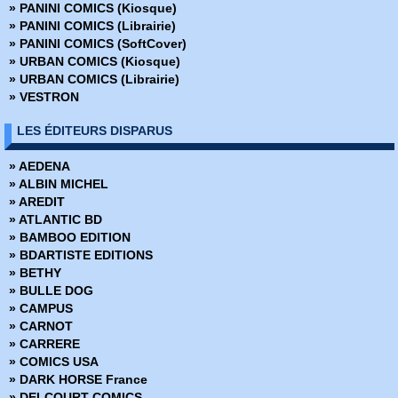
» PANINI COMICS (Kiosque)
» Batman - Année 1
» PANINI COMICS (Librairie)
» Batman - Rire et mourir
» PANINI COMICS (SoftCover)
» Batman - The Dark Knight
» URBAN COMICS (Kiosque)
» Battle Chasers - Intégrale
» URBAN COMICS (Librairie)
» Battle Pope - Intégrale
» VESTRON
» Battlebeast - Le Fauve de combat
» Berlin
LES ÉDITEURS DISPARUS
» Bêtes de somme
» Big Guy
» AEDENA
» Big man plans
» ALBIN MICHEL
» Birthright
» AREDIT
» Black Hole
» ATLANTIC BD
» Black Kiss
» BAMBOO EDITION
» Blacking Out
» BDARTISTE EDITIONS
» Blade Runner 2019
» BETHY
» Blade Runner 2029
» BULLE DOG
» Blood and Thunder
» CAMPUS
» Body Bags
» CARNOT
» Bone
» CARRERE
» Bone Hors Série
» COMICS USA
» Bone Parish
» DARK HORSE France
» Bourbon Thret
» DELCOURT COMICS