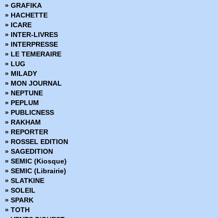
» GRAFIKA
» Clyde fans
» HACHETTE
» Codeflesh
» ICARE
» Collection Outsider
» INTER-LIVRES
» Corps de pierre
» INTERPRESSE
» Cosmic detective
» LE TEMERAIRE
» Créatures sacrées
» LUG
» Criminal
» MILADY
» Damn Them All
» MON JOURNAL
» Damned
» NEPTUNE
» Dans la nuit noire
» PEPLUM
» Dark Ride
» PUBLICNESS
» Darkness
» RAKHAM
» Dead Body Road
» REPORTER
» Dead inside
» ROSSEL EDITION
» Death Sentence
» SAGEDITION
» Démons
» SEMIC (Kiosque)
» Density
» SEMIC (Librairie)
» Derniers tests avant l'apocalypse
» SLATKINE
» Des loups dans les murs
» SOLEIL
» Desperados
» SPARK
» Docteur Wertham
» TOTH
» Down