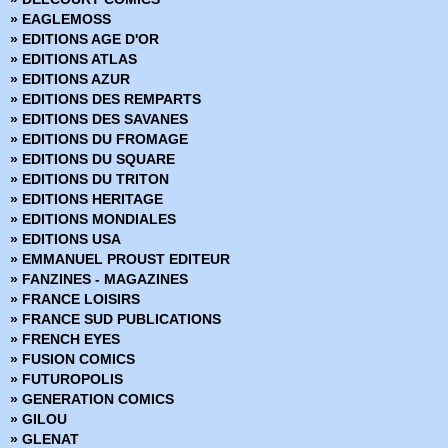
» BPRD
» EAGLEMOSS
» BPRD - L'Enfer sur terre
» EDITIONS AGE D'OR
» BPRD - Un Mal bien connu
» EDITIONS ATLAS
» BPRD Origines
» EDITIONS AZUR
» Brit
» EDITIONS DES REMPARTS
» BRZRKR
» EDITIONS DES SAVANES
» BRZRKR - Bloodlines
» EDITIONS DU FROMAGE
» BuzzKill
» EDITIONS DU SQUARE
» Cages
» EDITIONS DU TRITON
» Canary
» EDITIONS HERITAGE
» Captain Ginger
» EDITIONS MONDIALES
» Changing Ways
» EDITIONS USA
» Charlie Adlard - Art Book
» EMMANUEL PROUST EDITEUR
» Château l'attente
» FANZINES - MAGAZINES
» Chimichanga
» FRANCE LOISIRS
» Choker
» FRANCE SUD PUBLICATIONS
» Chroniques de Corum
» FRENCH EYES
» Chroniques de Groom Lake
» FUSION COMICS
» Cinder & Ashe
» FUTUROPOLIS
» ClaSSwar
» GENERATION COMICS
» Clear
» GILOU
» Clone
» GLENAT
» Clones