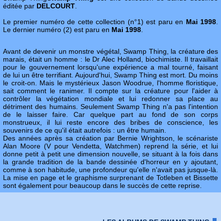
éditée par
DELCOURT
.
Le premier numéro de cette collection (n°1) est paru en
Mai 1998
.
Le dernier numéro (2) est paru en
Mai 1998
.
Avant de devenir un monstre végétal, Swamp Thing, la créature des
marais, était un homme : le Dr Alec Holland, biochimiste. Il travaillait
pour le gouvernement lorsqu'une expérience a mal tourné, faisant
de lui un être terrifiant. Aujourd'hui, Swamp Thing est mort. Du moins
le croit-on. Mais le mystérieux Jason Woodrue, l'homme floristique,
sait comment le ranimer. Il compte sur la créature pour l'aider à
contrôler la végétation mondiale et lui redonner sa place au
détriment des humains. Seulement Swamp Thing n'a pas l'intention
de le laisser faire. Car quelque part au fond de son corps
monstrueux, il lui reste encore des bribes de conscience, les
souvenirs de ce qu'il était autrefois : un être humain.
Des années après sa création par Bernie Wrightson, le scénariste
Alan Moore (V pour Vendetta, Watchmen) reprend la série, et lui
donne petit à petit une dimension nouvelle, se situant à la fois dans
la grande tradition de la bande dessinée d'horreur en y ajoutant,
comme à son habitude, une profondeur qu'elle n'avait pas jusque-là.
La mise en page et le graphisme surprenant de Totleben et Bissette
sont également pour beaucoup dans le succès de cette reprise.