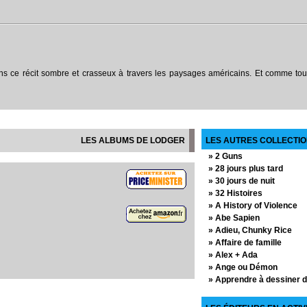
 récit sombre et crasseux à travers les paysages américains. Et comme tous l
LES ALBUMS DE LODGER
LES AUTRES COLLECTIO
» 2 Guns
» 28 jours plus tard
» 30 jours de nuit
» 32 Histoires
» A History of Violence
» Abe Sapien
» Adieu, Chunky Rice
» Affaire de famille
» Alex + Ada
» Ange ou Démon
» Apprendre à dessiner 
» Arrowsmith
» Assistante & Exécutric