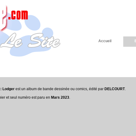
Accueil
: Lodger
est un album de bande dessinée ou comics, édité par
DELCOURT
.
ier et seul numéro est paru en
Mars 2023
.