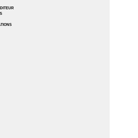
DITEUR
Lake
ES
ATIONS