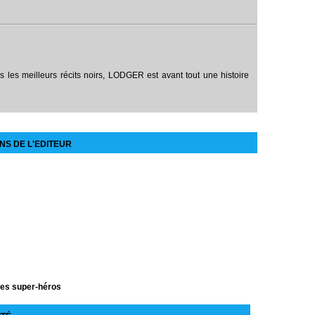
es meilleurs récits noirs, LODGER est avant tout une histoire
NS DE L'EDITEUR
des super-héros
e