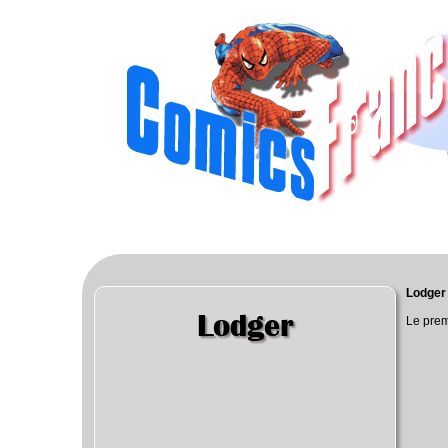
Lodger 
Lodger
Le prem