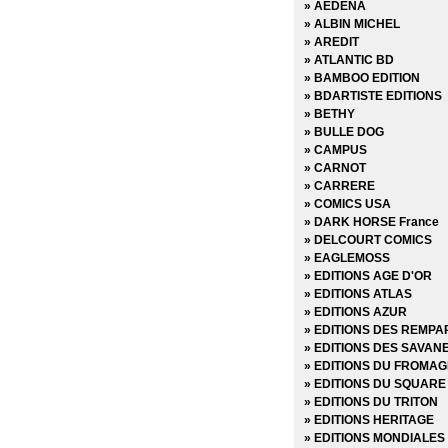
» AEDENA
» Blacking Out
» ALBIN MICHEL
» Blade Runner 2019
» AREDIT
» Blade Runner 2029
» ATLANTIC BD
» Blood and Thunder
» BAMBOO EDITION
» Body Bags
» BDARTISTE EDITIONS
» Bone
» BETHY
» Bone Hors Série
» BULLE DOG
» Bone Parish
» CAMPUS
» Bourbon Thret
» CARNOT
» BPRD
» CARRERE
» BPRD - L'Enfer sur terr
» COMICS USA
» BPRD - Un Mal bien co
» DARK HORSE France
» BPRD Origines
» DELCOURT COMICS
» Brit
» EAGLEMOSS
» BRZRKR
» EDITIONS AGE D'OR
» BRZRKR - Bloodlines
» EDITIONS ATLAS
» BuzzKill
» EDITIONS AZUR
» Cages
» EDITIONS DES REMPA
» Canary
» EDITIONS DES SAVAN
» Captain Ginger
» EDITIONS DU FROMAG
» Changing Ways
» EDITIONS DU SQUARE
» Charlie Adlard - Art Bo
» EDITIONS DU TRITON
» Château l'attente
» EDITIONS HERITAGE
» Chimichanga
» EDITIONS MONDIALES