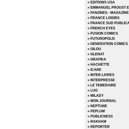
» Choker
» EDITIONS USA
» Chroniques de Corum
» EMMANUEL PROUST E
» Chroniques de Groom 
» FANZINES - MAGAZIN
» Cinder & Ashe
» FRANCE LOISIRS
» ClaSSwar
» FRANCE SUD PUBLIC
» Clear
» FRENCH EYES
» Clone
» FUSION COMICS
» Clones
» FUTUROPOLIS
» Clyde fans
» GENERATION COMICS
» Codeflesh
» GILOU
» Collection Outsider
» GLENAT
» Corps de pierre
» GRAFIKA
» Cosmic detective
» HACHETTE
» Créatures sacrées
» ICARE
» Criminal
» INTER-LIVRES
» Damn Them All
» INTERPRESSE
» Damned
» LE TEMERAIRE
» Dans la nuit noire
» LUG
» Dark Ride
» MILADY
» Darkness
» MON JOURNAL
» Dead Body Road
» NEPTUNE
» Dead inside
» PEPLUM
» Death Sentence
» PUBLICNESS
» Démons
» RAKHAM
» Density
» REPORTER