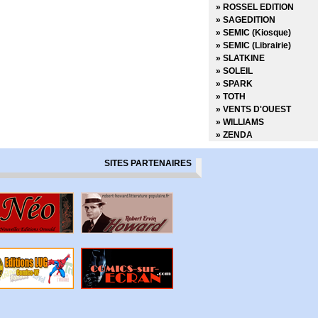
» Derniers tests avant l
» ROSSEL EDITION
» Des loups dans les mu
» SAGEDITION
» Desperados
» SEMIC (Kiosque)
» Docteur Wertham
» SEMIC (Librairie)
» Down
» SLATKINE
» Dracula
» SOLEIL
» Dropsie Avenue
» SPARK
» Duck and Cover
» TOTH
» Dune
» VENTS D'OUEST
» Dust to Dust
» WILLIAMS
» Echo
» ZENDA
» Echos graphiques
» Ed Gein Autopsie d'un t
SITES PARTENAIRES
» Edenwood
» Elektra
» Elektra Saga
» Elephantmen
» Elric - La cité qui rêve
» Excellence
» Extremity
» Fagin le juif
» Faire de la bande dess
» Farmhand
» Fatale
» Fathom