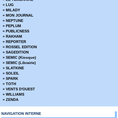
» Démons
» Star Wars
» LUG
» Density
» Star Wars - L'Empire écarlate
» MILADY
» Derniers tests avant l'apocalypse
» MON JOURNAL
» Des loups dans les murs
» NEPTUNE
» Desperados
» PEPLUM
» Docteur Wertham
» PUBLICNESS
» Down
» RAKHAM
» Dracula
» REPORTER
» Dropsie Avenue
» ROSSEL EDITION
» Duck and Cover
» SAGEDITION
» Dune
» SEMIC (Kiosque)
» Dust to Dust
» SEMIC (Librairie)
» Echo
» SLATKINE
» Echos graphiques
» SOLEIL
» Ed Gein Autopsie d'un tueur en série
» SPARK
» Edenwood
» TOTH
» Elektra
» VENTS D'OUEST
» Elektra Saga
» WILLIAMS
» Elephantmen
» ZENDA
» Elric - La cité qui rêve
» Excellence
» Extremity
NAVIGATION INTERNE
» Fagin le juif