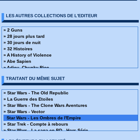
LES AUTRES COLLECTIONS DE L'EDITEUR
» 2 Guns
» 28 jours plus tard
» 30 jours de nuit
» 32 Histoires
» A History of Violence
» Abe Sapien
» Adieu, Chunky Rice
» Affaire de famille
TRAITANT DU MÊME SUJET
» Alex + Ada
» Ange ou Démon
» Apprendre à dessiner des super-héros
» Star Wars - The Old Republic
» Arrowsmith
» La Guerre des Etoiles
» Assistante & Exécutrice
» Star Wars - The Clone Wars Aventures
» Astronauts in trouble
» Star Wars - Vector
» Athena
Star Wars - Les Ombres de l'Empire
» Attoneen
» Star Trek - Compte à rebours
» Au cœur de la tempête
» Star Wars - La saga en BD - Hors Série
» Avatar - Au coeur des ombres
» Star Wars - Invasion