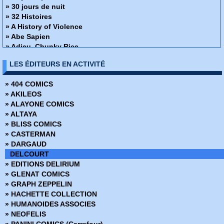
» 30 jours de nuit
» 32 Histoires
» A History of Violence
» Abe Sapien
» Adieu, Chunky Rice
» Affaire de famille
LES ÉDITEURS EN ACTIVITÉ
» Alex + Ada
» Ange ou Démon
» 404 COMICS
» Apprendre à dessiner des super-héros
» AKILEOS
» Arrowsmith
» ALAYONE COMICS
» Assistante & Exécutrice
» ALTAYA
» Astronauts in trouble
» BLISS COMICS
» Athena
» CASTERMAN
» Attoneen
» DARGAUD
» Au cœur de la tempête
DELCOURT
» Avatar - Au coeur des ombres
» EDITIONS DELIRIUM
» Avatar - Aux frontières de pandora
» GLENAT COMICS
» Avatar - Le champ céleste
» GRAPH ZEPPELIN
» Avatar - Le destin de Tsu Tey
» HACHETTE COLLECTION
» Avatar - S'adapter ou mourir
» HUMANOIDES ASSOCIES
» Bad Ass
» NEOFELIS
» Bad Blood
» PANINI COMICS (Carrefour)