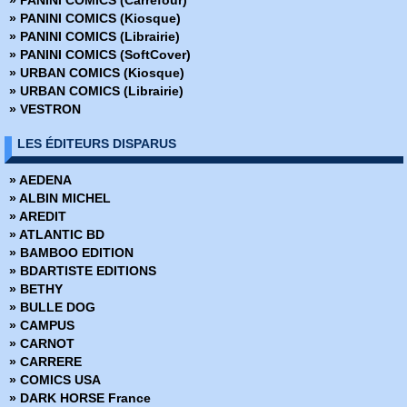
» Barnstormers
» PANINI COMICS (Kiosque)
» Batman - Année 1
» PANINI COMICS (Librairie)
» Batman - Rire et mourir
» PANINI COMICS (SoftCover)
» Batman - The Dark Knight
» URBAN COMICS (Kiosque)
» Battle Chasers - Intégrale
» URBAN COMICS (Librairie)
» Battle Pope - Intégrale
» VESTRON
» Battlebeast - Le Fauve de combat
» Berlin
LES ÉDITEURS DISPARUS
» Bêtes de somme
» Big Guy
» AEDENA
» Big man plans
» ALBIN MICHEL
» Birthright
» AREDIT
» Black Hole
» ATLANTIC BD
» Black Kiss
» BAMBOO EDITION
» Blacking Out
» BDARTISTE EDITIONS
» Blade Runner 2019
» BETHY
» Blade Runner 2029
» BULLE DOG
» Blood and Thunder
» CAMPUS
» Body Bags
» CARNOT
» Bone
» CARRERE
» Bone Hors Série
» COMICS USA
» Bone Parish
» DARK HORSE France
» Bourbon Thret