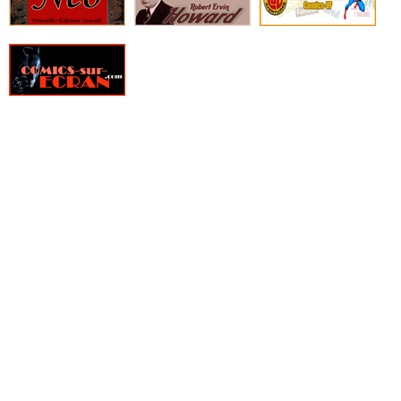
» Fight Girls
» Filles perdues
» Fire Power
» Fondu au noir
» Fox-Boy
» Frank Cho - Art Book
» Frankenstein underground
» Free Agents
» Freshmen
» From Hell
» Furtif
» Genius
» Ghost Pepper
» Ghostbusters
» Ghosted
» GILT, La guilde des temporalistes indépendantes
» Girls
» Glory
» Goldfish
» Golgoth le dernier empereur
» Gone
» Green Valley