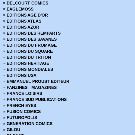
» DELCOURT COMICS
» BPRD
» EAGLEMOSS
» BPRD - L'Enfer sur terre
» EDITIONS AGE D'OR
» BPRD - Un Mal bien connu
» EDITIONS ATLAS
» BPRD Origines
» EDITIONS AZUR
» Brit
» EDITIONS DES REMPARTS
» BRZRKR
» EDITIONS DES SAVANES
» BRZRKR - Bloodlines
» EDITIONS DU FROMAGE
» BuzzKill
» EDITIONS DU SQUARE
» Cages
» EDITIONS DU TRITON
» Canary
» EDITIONS HERITAGE
» Captain Ginger
» EDITIONS MONDIALES
» Changing Ways
» EDITIONS USA
» Charlie Adlard - Art Book
» EMMANUEL PROUST EDITEUR
» Château l'attente
» FANZINES - MAGAZINES
» Chimichanga
» FRANCE LOISIRS
» Choker
» FRANCE SUD PUBLICATIONS
» Chroniques de Corum
» FRENCH EYES
» Chroniques de Groom Lake
» FUSION COMICS
» Cinder & Ashe
» FUTUROPOLIS
» ClaSSwar
» GENERATION COMICS
» Clear
» GILOU
» Clone