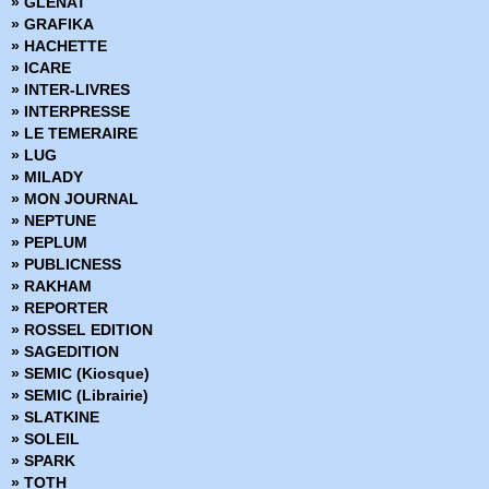
» GLENAT
» Clones
» GRAFIKA
» Clyde fans
» HACHETTE
» Codeflesh
» ICARE
» Collection Outsider
» INTER-LIVRES
» Corps de pierre
» INTERPRESSE
» Cosmic detective
» LE TEMERAIRE
» Créatures sacrées
» LUG
» Criminal
» MILADY
» Damn Them All
» MON JOURNAL
» Damned
» NEPTUNE
» Dans la nuit noire
» PEPLUM
» Dark Ride
» PUBLICNESS
» Darkness
» RAKHAM
» Dead Body Road
» REPORTER
» Dead inside
» ROSSEL EDITION
» Death Sentence
» SAGEDITION
» Démons
» SEMIC (Kiosque)
» Density
» SEMIC (Librairie)
» Derniers tests avant l'apocalypse
» SLATKINE
» Des loups dans les murs
» SOLEIL
» Desperados
» SPARK
» Docteur Wertham
» TOTH