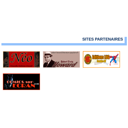
» Fell
» Fight Girls
» Filles perdues
» Fire Power
» Fondu au noir
» Fox-Boy
» Frank Cho - Art Book
SITES PARTENAIRES
» Frankenstein underground
» Free Agents
» Freshmen
» From Hell
» Furtif
» Genius
» Ghost Pepper
» Ghostbusters
» Ghosted
» GILT, La guilde des temporalistes indépendantes
» Girls
» Glory
» Goldfish
» Golgoth le dernier empereur
» Gone
» Green Valley