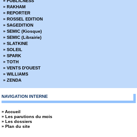
» PUBLICNESS
» Down
» RAKHAM
» Dracula
» REPORTER
» Dropsie Avenue
» ROSSEL EDITION
» Duck and Cover
» SAGEDITION
» Dune
» SEMIC (Kiosque)
» Dust to Dust
» SEMIC (Librairie)
» Echo
» SLATKINE
» Echos graphiques
» SOLEIL
» Ed Gein Autopsie d'un tueur en série
» SPARK
» Edenwood
» TOTH
» Elektra
» VENTS D'OUEST
» Elektra Saga
» WILLIAMS
» Elephantmen
» ZENDA
» Elric - La cité qui rêve
» Excellence
» Extremity
NAVIGATION INTERNE
» Fagin le juif
» Faire de la bande dessinée
» Accueil
» Farmhand
» Les parutions du mois
» Fatale
» Les dossiers
» Fathom
» Plan du site
» Fathom - Origines