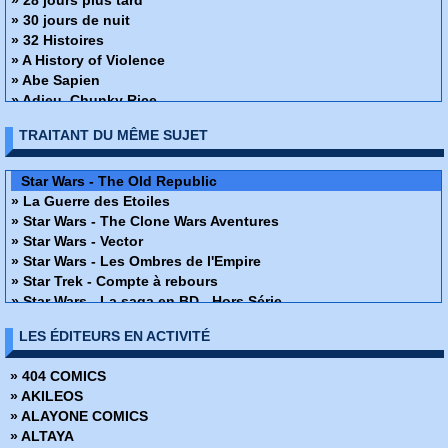
» 28 jours plus tard
» 30 jours de nuit
» 32 Histoires
» A History of Violence
» Abe Sapien
» Adieu, Chunky Rice
» Affaire de famille
TRAITANT DU MÊME SUJET
» Alex + Ada
» Ange ou Démon
» Apprendre à dessiner des super-héros
Star Wars - The Old Republic
» Arrowsmith
» La Guerre des Etoiles
» Assistante & Exécutrice
» Star Wars - The Clone Wars Aventures
» Astronauts in trouble
» Star Wars - Vector
» Athena
» Star Wars - Les Ombres de l'Empire
» Attoneen
» Star Trek - Compte à rebours
» Au cœur de la tempête
» Star Wars - La saga en BD - Hors Série
» Avatar - Au coeur des ombres
» Star Wars - Invasion
LES ÉDITEURS EN ACTIVITÉ
» Avatar - Aux frontières de pandora
» Star Wars - Episode I
» Avatar - Le champ céleste
» Star Wars - L'Ordre Jedi
» 404 COMICS
» Avatar - Le destin de Tsu Tey
» Star Wars - Dark times
» AKILEOS
» Avatar - S'adapter ou mourir
» Star Wars - Chevalier errant
» ALAYONE COMICS
» Bad Ass
» Star Wars - Agent de l'empire
» ALTAYA
» Bad Blood
» Star Wars - The Clone Wars