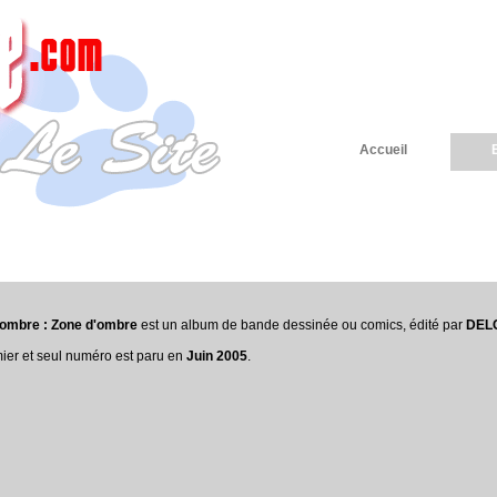
Accueil
'ombre : Zone d'ombre
est un album de bande dessinée ou comics, édité par
DEL
ier et seul numéro est paru en
Juin 2005
.