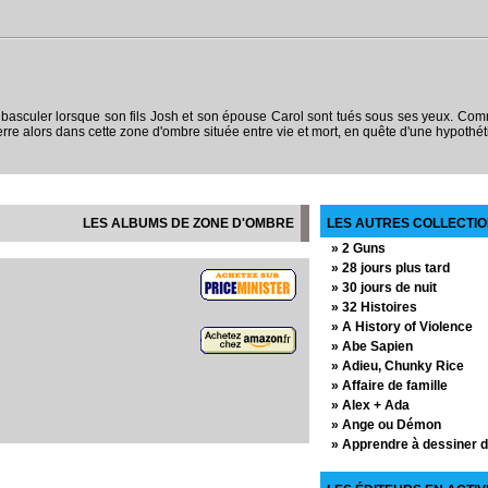
e basculer lorsque son fils Josh et son épouse Carol sont tués sous ses yeux. Co
 il erre alors dans cette zone d'ombre située entre vie et mort, en quête d'une hypoth
LES ALBUMS DE ZONE D'OMBRE
LES AUTRES COLLECTIO
» 2 Guns
» 28 jours plus tard
» 30 jours de nuit
» 32 Histoires
» A History of Violence
» Abe Sapien
» Adieu, Chunky Rice
» Affaire de famille
» Alex + Ada
» Ange ou Démon
» Apprendre à dessiner 
» Arrowsmith
» Assistante & Exécutric