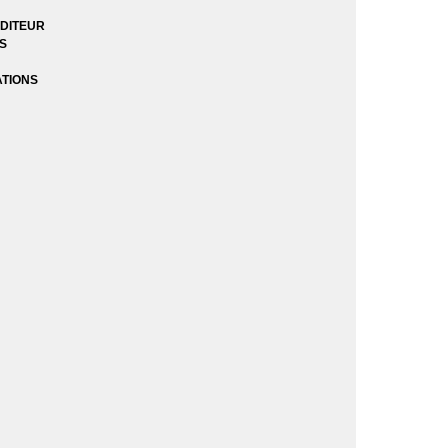
DITEUR
Lake
ES
ATIONS