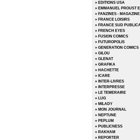
» Choker
» EDITIONS USA
» Chroniques de Corum
» EMMANUEL PROUST E
» Chroniques de Groom 
» FANZINES - MAGAZIN
» Cinder & Ashe
» FRANCE LOISIRS
» ClaSSwar
» FRANCE SUD PUBLIC
» Clear
» FRENCH EYES
» Clone
» FUSION COMICS
» Clones
» FUTUROPOLIS
» Clyde fans
» GENERATION COMICS
» Codeflesh
» GILOU
» Collection Outsider
» GLENAT
» Corps de pierre
» GRAFIKA
» Cosmic detective
» HACHETTE
» Créatures sacrées
» ICARE
» Criminal
» INTER-LIVRES
» Damn Them All
» INTERPRESSE
» Damned
» LE TEMERAIRE
» Dans la nuit noire
» LUG
» Dark Ride
» MILADY
» Darkness
» MON JOURNAL
» Dead Body Road
» NEPTUNE
» Dead inside
» PEPLUM
» Death Sentence
» PUBLICNESS
» Démons
» RAKHAM
» Density
» REPORTER