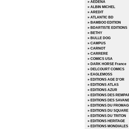
» AEDENA
» Blacking Out
» ALBIN MICHEL
» Blade Runner 2019
» AREDIT
» Blade Runner 2029
» ATLANTIC BD
» Blood and Thunder
» BAMBOO EDITION
» Body Bags
» BDARTISTE EDITIONS
» Bone
» BETHY
» Bone Hors Série
» BULLE DOG
» Bone Parish
» CAMPUS
» Bourbon Thret
» CARNOT
» BPRD
» CARRERE
» BPRD - L'Enfer sur terr
» COMICS USA
» BPRD - Un Mal bien co
» DARK HORSE France
» BPRD Origines
» DELCOURT COMICS
» Brit
» EAGLEMOSS
» BRZRKR
» EDITIONS AGE D'OR
» BRZRKR - Bloodlines
» EDITIONS ATLAS
» BuzzKill
» EDITIONS AZUR
» Cages
» EDITIONS DES REMPA
» Canary
» EDITIONS DES SAVAN
» Captain Ginger
» EDITIONS DU FROMAG
» Changing Ways
» EDITIONS DU SQUARE
» Charlie Adlard - Art Bo
» EDITIONS DU TRITON
» Château l'attente
» EDITIONS HERITAGE
» Chimichanga
» EDITIONS MONDIALES