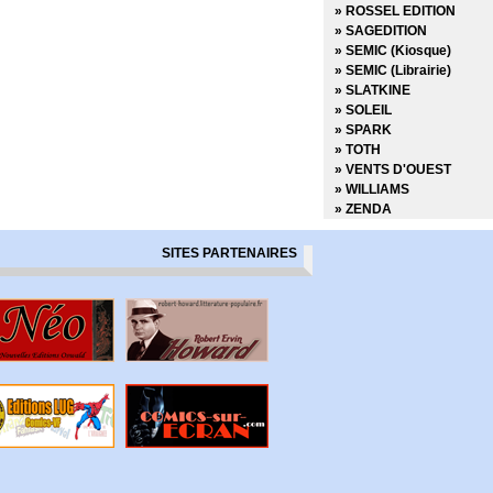
» Derniers tests avant l
» ROSSEL EDITION
» Des loups dans les mu
» SAGEDITION
» Desperados
» SEMIC (Kiosque)
» Docteur Wertham
» SEMIC (Librairie)
» Down
» SLATKINE
» Dracula
» SOLEIL
» Dropsie Avenue
» SPARK
» Duck and Cover
» TOTH
» Dune
» VENTS D'OUEST
» Dust to Dust
» WILLIAMS
» Echo
» ZENDA
» Echos graphiques
» Ed Gein Autopsie d'un t
SITES PARTENAIRES
» Edenwood
» Elektra
» Elektra Saga
» Elephantmen
» Elric - La cité qui rêve
» Excellence
» Extremity
» Fagin le juif
» Faire de la bande dess
» Farmhand
» Fatale
» Fathom