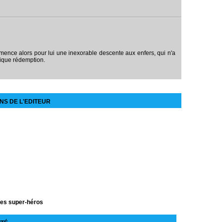
mmence alors pour lui une inexorable descente aux enfers, qui n'a
étique rédemption.
NS DE L'EDITEUR
des super-héros
e