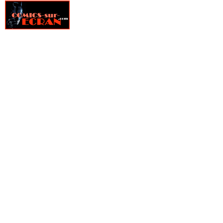
» Fire Power
» Fondu au noir
» Fox-Boy
» Frank Cho - Art Book
» Frankenstein underground
» Free Agents
» Freshmen
» From Hell
» Furtif
» Genius
» Ghost Pepper
» Ghostbusters
» Ghosted
» GILT, La guilde des temporalistes indépendantes
» Girls
» Glory
» Goldfish
» Golgoth le dernier empereur
» Gone
» Green Valley
» Grendel, Kentucky
» Gunslinger Spawn
» Happy !