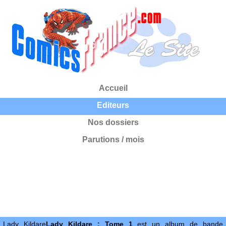
Accueil
Editeurs
Nos dossiers
Parutions / mois
Lady Kildare
Lady Kildare : Tome 1
est un album de bande