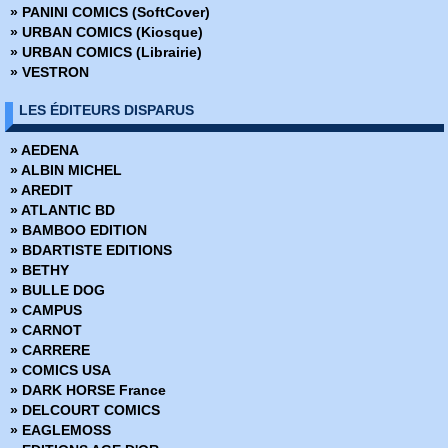
» PANINI COMICS (SoftCover)
» Batman - The Dark Knight
» URBAN COMICS (Kiosque)
» Battle Chasers - Intégrale
» URBAN COMICS (Librairie)
» Battle Pope - Intégrale
» VESTRON
» Battlebeast - Le Fauve de combat
» Berlin
LES ÉDITEURS DISPARUS
» Bêtes de somme
» Big Guy
» AEDENA
» Big man plans
» ALBIN MICHEL
» Birthright
» AREDIT
» Black Hole
» ATLANTIC BD
» Black Kiss
» BAMBOO EDITION
» Blacking Out
» BDARTISTE EDITIONS
» Blade Runner 2019
» BETHY
» Blade Runner 2029
» BULLE DOG
» Blood and Thunder
» CAMPUS
» Body Bags
» CARNOT
» Bone
» CARRERE
» Bone Hors Série
» COMICS USA
» Bone Parish
» DARK HORSE France
» Bourbon Thret
» DELCOURT COMICS
» BPRD
» EAGLEMOSS
» BPRD - L'Enfer sur terre