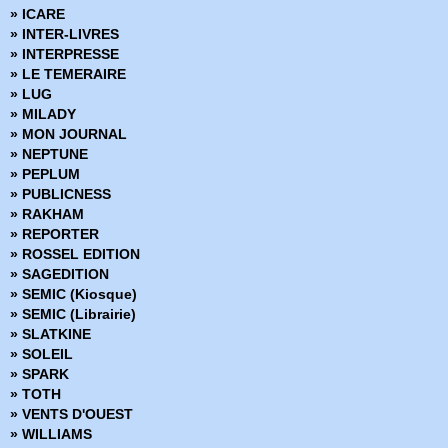
» Codeflesh
» ICARE
» Collection Outsider
» INTER-LIVRES
» Corps de pierre
» INTERPRESSE
» Cosmic detective
» LE TEMERAIRE
» Créatures sacrées
» LUG
» Criminal
» MILADY
» Damn Them All
» MON JOURNAL
» Damned
» NEPTUNE
» Dans la nuit noire
» PEPLUM
» Dark Ride
» PUBLICNESS
» Darkness
» RAKHAM
» Dead Body Road
» REPORTER
» Dead inside
» ROSSEL EDITION
» Death Sentence
» SAGEDITION
» Démons
» SEMIC (Kiosque)
» Density
» SEMIC (Librairie)
» Derniers tests avant l'apocalypse
» SLATKINE
» Des loups dans les murs
» SOLEIL
» Desperados
» SPARK
» Docteur Wertham
» TOTH
» Down
» VENTS D'OUEST
» Dracula
» WILLIAMS
» Dropsie Avenue