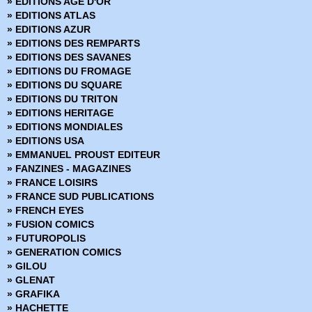
» EDITIONS AGE D'OR
» BPRD - Un Mal bien connu
» EDITIONS ATLAS
» BPRD Origines
» EDITIONS AZUR
» Brit
» EDITIONS DES REMPARTS
» BRZRKR
» EDITIONS DES SAVANES
» BRZRKR - Bloodlines
» EDITIONS DU FROMAGE
» BuzzKill
» EDITIONS DU SQUARE
» Cages
» EDITIONS DU TRITON
» Canary
» EDITIONS HERITAGE
» Captain Ginger
» EDITIONS MONDIALES
» Changing Ways
» EDITIONS USA
» Charlie Adlard - Art Book
» EMMANUEL PROUST EDITEUR
» Château l'attente
» FANZINES - MAGAZINES
» Chimichanga
» FRANCE LOISIRS
» Choker
» FRANCE SUD PUBLICATIONS
» Chroniques de Corum
» FRENCH EYES
» Chroniques de Groom Lake
» FUSION COMICS
» Cinder & Ashe
» FUTUROPOLIS
» ClaSSwar
» GENERATION COMICS
» Clear
» GILOU
» Clone
» GLENAT
» Clones
» GRAFIKA
» Clyde fans
» HACHETTE