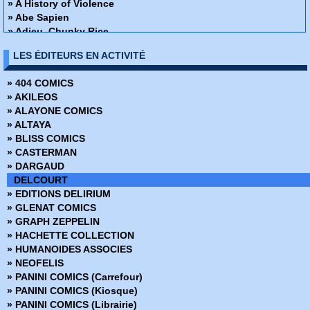
» A History of Violence
» Abe Sapien
» Adieu, Chunky Rice
» Affaire de famille
LES ÉDITEURS EN ACTIVITÉ
» Alex + Ada
» Ange ou Démon
» 404 COMICS
» Apprendre à dessiner des super-héros
» AKILEOS
» Arrowsmith
» ALAYONE COMICS
» Assistante & Exécutrice
» ALTAYA
» Astronauts in trouble
» BLISS COMICS
» Athena
» CASTERMAN
» Attoneen
» DARGAUD
» Au cœur de la tempête
DELCOURT
» Avatar - Au coeur des ombres
» EDITIONS DELIRIUM
» Avatar - Aux frontières de pandora
» GLENAT COMICS
» Avatar - Le champ céleste
» GRAPH ZEPPELIN
» Avatar - Le destin de Tsu Tey
» HACHETTE COLLECTION
» Avatar - S'adapter ou mourir
» HUMANOIDES ASSOCIES
» Bad Ass
» NEOFELIS
» Bad Blood
» PANINI COMICS (Carrefour)
» Barnstormers
» PANINI COMICS (Kiosque)
» Batman - Année 1
» PANINI COMICS (Librairie)
» Batman - Rire et mourir