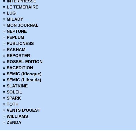
» INTERPRESSE
» Cosmic detective
» LE TEMERAIRE
» Créatures sacrées
» LUG
» Criminal
» MILADY
» Damn Them All
» MON JOURNAL
» Damned
» NEPTUNE
» Dans la nuit noire
» PEPLUM
» Dark Ride
» PUBLICNESS
» Darkness
» RAKHAM
» Dead Body Road
» REPORTER
» Dead inside
» ROSSEL EDITION
» Death Sentence
» SAGEDITION
» Démons
» SEMIC (Kiosque)
» Density
» SEMIC (Librairie)
» Derniers tests avant l'apocalypse
» SLATKINE
» Des loups dans les murs
» SOLEIL
» Desperados
» SPARK
» Docteur Wertham
» TOTH
» Down
» VENTS D'OUEST
» Dracula
» WILLIAMS
» Dropsie Avenue
» ZENDA
» Duck and Cover
» Dune