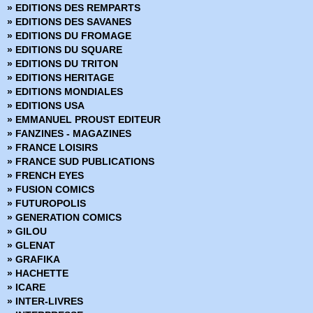
» EDITIONS DES REMPARTS
» BRZRKR
» EDITIONS DES SAVANES
» BRZRKR - Bloodlines
» EDITIONS DU FROMAGE
» BuzzKill
» EDITIONS DU SQUARE
» Cages
» EDITIONS DU TRITON
» Canary
» EDITIONS HERITAGE
» Captain Ginger
» EDITIONS MONDIALES
» Changing Ways
» EDITIONS USA
» Charlie Adlard - Art Book
» EMMANUEL PROUST EDITEUR
» Château l'attente
» FANZINES - MAGAZINES
» Chimichanga
» FRANCE LOISIRS
» Choker
» FRANCE SUD PUBLICATIONS
» Chroniques de Corum
» FRENCH EYES
» Chroniques de Groom Lake
» FUSION COMICS
» Cinder & Ashe
» FUTUROPOLIS
» ClaSSwar
» GENERATION COMICS
» Clear
» GILOU
» Clone
» GLENAT
» Clones
» GRAFIKA
» Clyde fans
» HACHETTE
» Codeflesh
» ICARE
» Collection Outsider
» INTER-LIVRES
» Corps de pierre