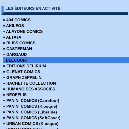
» Affaire de famille
LES ÉDITEURS EN ACTIVITÉ
» Alex + Ada
» Ange ou Démon
» 404 COMICS
» Apprendre à dessiner des super-héros
» AKILEOS
» Arrowsmith
» ALAYONE COMICS
» Assistante & Exécutrice
» ALTAYA
» Astronauts in trouble
» BLISS COMICS
» Athena
» CASTERMAN
» Attoneen
» DARGAUD
» Au cœur de la tempête
DELCOURT
» Avatar - Au coeur des ombres
» EDITIONS DELIRIUM
» Avatar - Aux frontières de pandora
» GLENAT COMICS
» Avatar - Le champ céleste
» GRAPH ZEPPELIN
» Avatar - Le destin de Tsu Tey
» HACHETTE COLLECTION
» Avatar - S'adapter ou mourir
» HUMANOIDES ASSOCIES
» Bad Ass
» NEOFELIS
» Bad Blood
» PANINI COMICS (Carrefour)
» Barnstormers
» PANINI COMICS (Kiosque)
» Batman - Année 1
» PANINI COMICS (Librairie)
» Batman - Rire et mourir
» PANINI COMICS (SoftCover)
» Batman - The Dark Knight
» URBAN COMICS (Kiosque)
» Battle Chasers - Intégrale