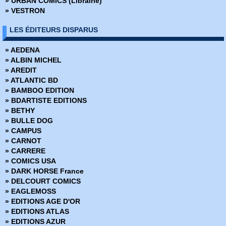
» URBAN COMICS (Librairie)
» Battle Pope - Intégrale
» VESTRON
» Battlebeast - Le Fauve de combat
» Berlin
LES ÉDITEURS DISPARUS
» Bêtes de somme
» Big Guy
» AEDENA
» Big man plans
» ALBIN MICHEL
» Birthright
» AREDIT
» Black Hole
» ATLANTIC BD
» Black Kiss
» BAMBOO EDITION
» Blacking Out
» BDARTISTE EDITIONS
» Blade Runner 2019
» BETHY
» Blade Runner 2029
» BULLE DOG
» Blood and Thunder
» CAMPUS
» Body Bags
» CARNOT
» Bone
» CARRERE
» Bone Hors Série
» COMICS USA
» Bone Parish
» DARK HORSE France
» Bourbon Thret
» DELCOURT COMICS
» BPRD
» EAGLEMOSS
» BPRD - L'Enfer sur terre
» EDITIONS AGE D'OR
» BPRD - Un Mal bien connu
» EDITIONS ATLAS
» BPRD Origines
» EDITIONS AZUR
» Brit