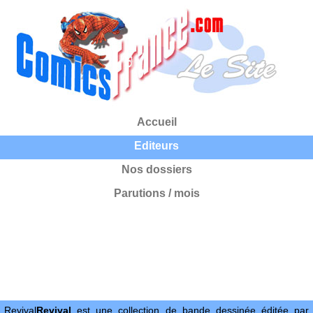
Accueil
Editeurs
Nos dossiers
Parutions / mois
Revival
Revival
est une collection de bande dessinée éditée par