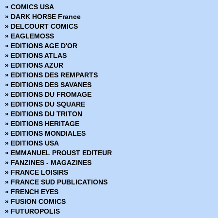
» Bone Hors Série
» COMICS USA
» Bone Parish
» DARK HORSE France
» Bourbon Thret
» DELCOURT COMICS
» BPRD
» EAGLEMOSS
» BPRD - L'Enfer sur terre
» EDITIONS AGE D'OR
» BPRD - Un Mal bien connu
» EDITIONS ATLAS
» BPRD Origines
» EDITIONS AZUR
» Brit
» EDITIONS DES REMPARTS
» BRZRKR
» EDITIONS DES SAVANES
» BRZRKR - Bloodlines
» EDITIONS DU FROMAGE
» BuzzKill
» EDITIONS DU SQUARE
» Cages
» EDITIONS DU TRITON
» Canary
» EDITIONS HERITAGE
» Captain Ginger
» EDITIONS MONDIALES
» Changing Ways
» EDITIONS USA
» Charlie Adlard - Art Book
» EMMANUEL PROUST EDITEUR
» Château l'attente
» FANZINES - MAGAZINES
» Chimichanga
» FRANCE LOISIRS
» Choker
» FRANCE SUD PUBLICATIONS
» Chroniques de Corum
» FRENCH EYES
» Chroniques de Groom Lake
» FUSION COMICS
» Cinder & Ashe
» FUTUROPOLIS
» ClaSSwar