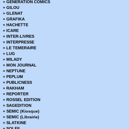
» GENERATION COMICS
» Clear
» GILOU
» Clone
» GLENAT
» Clones
» GRAFIKA
» Clyde fans
» HACHETTE
» Codeflesh
» ICARE
» Collection Outsider
» INTER-LIVRES
» Corps de pierre
» INTERPRESSE
» Cosmic detective
» LE TEMERAIRE
» Créatures sacrées
» LUG
» Criminal
» MILADY
» Damn Them All
» MON JOURNAL
» Damned
» NEPTUNE
» Dans la nuit noire
» PEPLUM
» Dark Ride
» PUBLICNESS
» Darkness
» RAKHAM
» Dead Body Road
» REPORTER
» Dead inside
» ROSSEL EDITION
» Death Sentence
» SAGEDITION
» Démons
» SEMIC (Kiosque)
» Density
» SEMIC (Librairie)
» Derniers tests avant l'apocalypse
» SLATKINE
» Des loups dans les murs
» SOLEIL