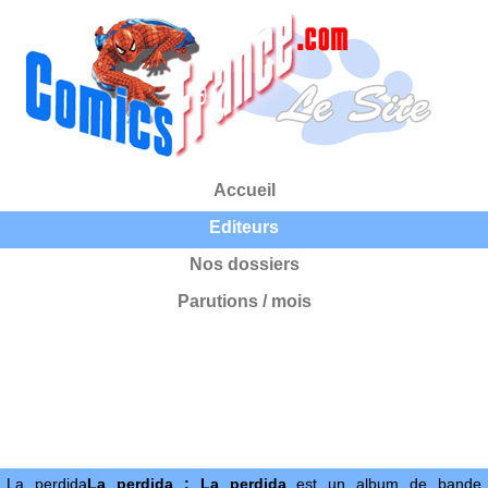
Accueil
Editeurs
Nos dossiers
Parutions / mois
La perdida
La perdida : La perdida
est un album de bande