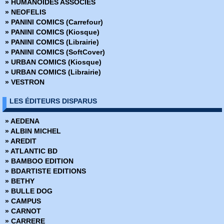
» HUMANOIDES ASSOCIES
» Bad Ass
» NEOFELIS
» Bad Blood
» PANINI COMICS (Carrefour)
» Barnstormers
» PANINI COMICS (Kiosque)
» Batman - Année 1
» PANINI COMICS (Librairie)
» Batman - Rire et mourir
» PANINI COMICS (SoftCover)
» Batman - The Dark Knight
» URBAN COMICS (Kiosque)
» Battle Chasers - Intégrale
» URBAN COMICS (Librairie)
» Battle Pope - Intégrale
» VESTRON
» Battlebeast - Le Fauve de combat
» Berlin
LES ÉDITEURS DISPARUS
» Bêtes de somme
» Big Guy
» AEDENA
» Big man plans
» ALBIN MICHEL
» Birthright
» AREDIT
» Black Hole
» ATLANTIC BD
» Black Kiss
» BAMBOO EDITION
» Blacking Out
» BDARTISTE EDITIONS
» Blade Runner 2019
» BETHY
» Blade Runner 2029
» BULLE DOG
» Blood and Thunder
» CAMPUS
» Body Bags
» CARNOT
» Bone
» CARRERE