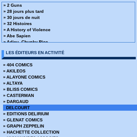
» 2 Guns
» 28 jours plus tard
» 30 jours de nuit
» 32 Histoires
» A History of Violence
» Abe Sapien
» Adieu, Chunky Rice
» Affaire de famille
LES ÉDITEURS EN ACTIVITÉ
» Alex + Ada
» Ange ou Démon
» 404 COMICS
» Apprendre à dessiner des super-héros
» AKILEOS
» Arrowsmith
» ALAYONE COMICS
» Assistante & Exécutrice
» ALTAYA
» Astronauts in trouble
» BLISS COMICS
» Athena
» CASTERMAN
» Attoneen
» DARGAUD
» Au cœur de la tempête
DELCOURT
» Avatar - Au coeur des ombres
» EDITIONS DELIRIUM
» Avatar - Aux frontières de pandora
» GLENAT COMICS
» Avatar - Le champ céleste
» GRAPH ZEPPELIN
» Avatar - Le destin de Tsu Tey
» HACHETTE COLLECTION
» Avatar - S'adapter ou mourir