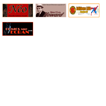
» Fathom - Origines
» Fell
» Fight Girls
» Filles perdues
» Fire Power
» Fondu au noir
» Fox-Boy
» Frank Cho - Art Book
» Frankenstein underground
» Free Agents
» Freshmen
» From Hell
» Furtif
» Genius
» Ghost Pepper
» Ghostbusters
» Ghosted
» GILT, La guilde des temporalistes indépendantes
» Girls
» Glory
» Goldfish
» Golgoth le dernier empereur