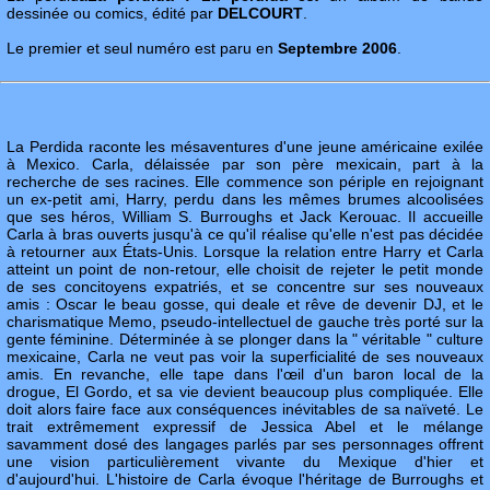
dessinée ou comics, édité par
DELCOURT
.
Le premier et seul numéro est paru en
Septembre 2006
.
La Perdida raconte les mésaventures d'une jeune américaine exilée
à Mexico. Carla, délaissée par son père mexicain, part à la
recherche de ses racines. Elle commence son périple en rejoignant
un ex-petit ami, Harry, perdu dans les mêmes brumes alcoolisées
que ses héros, William S. Burroughs et Jack Kerouac. Il accueille
Carla à bras ouverts jusqu'à ce qu'il réalise qu'elle n'est pas décidée
à retourner aux États-Unis. Lorsque la relation entre Harry et Carla
atteint un point de non-retour, elle choisit de rejeter le petit monde
de ses concitoyens expatriés, et se concentre sur ses nouveaux
amis : Oscar le beau gosse, qui deale et rêve de devenir DJ, et le
charismatique Memo, pseudo-intellectuel de gauche très porté sur la
gente féminine. Déterminée à se plonger dans la " véritable " culture
mexicaine, Carla ne veut pas voir la superficialité de ses nouveaux
amis. En revanche, elle tape dans l'œil d'un baron local de la
drogue, El Gordo, et sa vie devient beaucoup plus compliquée. Elle
doit alors faire face aux conséquences inévitables de sa naïveté. Le
trait extrêmement expressif de Jessica Abel et le mélange
savamment dosé des langages parlés par ses personnages offrent
une vision particulièrement vivante du Mexique d'hier et
d'aujourd'hui. L'histoire de Carla évoque l'héritage de Burroughs et