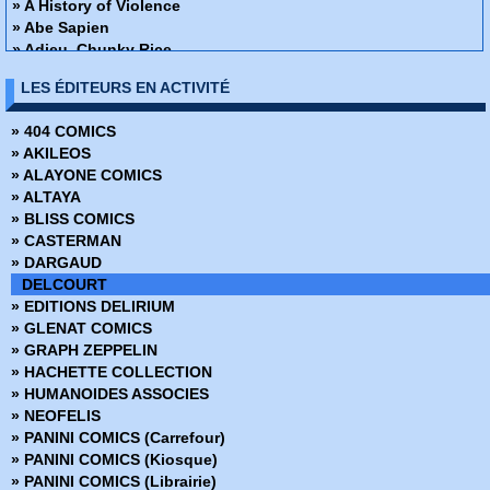
» A History of Violence
» Abe Sapien
» Adieu, Chunky Rice
» Affaire de famille
LES ÉDITEURS EN ACTIVITÉ
» Alex + Ada
» Ange ou Démon
» 404 COMICS
» Apprendre à dessiner des super-héros
» AKILEOS
» Arrowsmith
» ALAYONE COMICS
» Assistante & Exécutrice
» ALTAYA
» Astronauts in trouble
» BLISS COMICS
» Athena
» CASTERMAN
» Attoneen
» DARGAUD
» Au cœur de la tempête
DELCOURT
» Avatar - Au coeur des ombres
» EDITIONS DELIRIUM
» Avatar - Aux frontières de pandora
» GLENAT COMICS
» Avatar - Le champ céleste
» GRAPH ZEPPELIN
» Avatar - Le destin de Tsu Tey
» HACHETTE COLLECTION
» Avatar - S'adapter ou mourir
» HUMANOIDES ASSOCIES
» Bad Ass
» NEOFELIS
» Bad Blood
» PANINI COMICS (Carrefour)
» Barnstormers
» PANINI COMICS (Kiosque)
» Batman - Année 1
» PANINI COMICS (Librairie)
» Batman - Rire et mourir