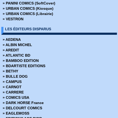
» PANINI COMICS (SoftCover)
» Batman - The Dark Knight
» URBAN COMICS (Kiosque)
» Battle Chasers - Intégrale
» URBAN COMICS (Librairie)
» Battle Pope - Intégrale
» VESTRON
» Battlebeast - Le Fauve de combat
» Berlin
LES ÉDITEURS DISPARUS
» Bêtes de somme
» Big Guy
» AEDENA
» Big man plans
» ALBIN MICHEL
» Birthright
» AREDIT
» Black Hole
» ATLANTIC BD
» Black Kiss
» BAMBOO EDITION
» Blacking Out
» BDARTISTE EDITIONS
» Blade Runner 2019
» BETHY
» Blade Runner 2029
» BULLE DOG
» Blood and Thunder
» CAMPUS
» Body Bags
» CARNOT
» Bone
» CARRERE
» Bone Hors Série
» COMICS USA
» Bone Parish
» DARK HORSE France
» Bourbon Thret
» DELCOURT COMICS
» BPRD
» EAGLEMOSS
» BPRD - L'Enfer sur terre