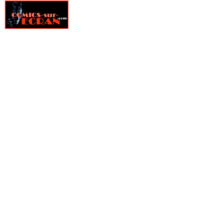
» Fire Power
» Fondu au noir
» Fox-Boy
» Frank Cho - Art Book
» Frankenstein underground
» Free Agents
» Freshmen
» From Hell
» Furtif
» Genius
» Ghost Pepper
» Ghostbusters
» Ghosted
» GILT, La guilde des temporalistes indépendantes
» Girls
» Glory
» Goldfish
» Golgoth le dernier empereur
» Gone
» Green Valley
» Grendel, Kentucky
» Gunslinger Spawn
» Happy !