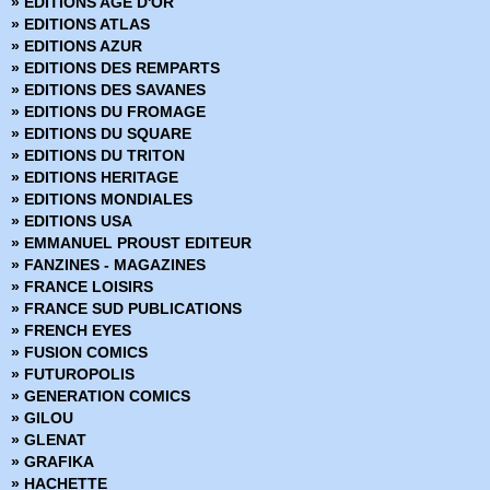
» EDITIONS AGE D'OR
» BPRD - Un Mal bien connu
» EDITIONS ATLAS
» BPRD Origines
» EDITIONS AZUR
» Brit
» EDITIONS DES REMPARTS
» BRZRKR
» EDITIONS DES SAVANES
» BRZRKR - Bloodlines
» EDITIONS DU FROMAGE
» BuzzKill
» EDITIONS DU SQUARE
» Cages
» EDITIONS DU TRITON
» Canary
» EDITIONS HERITAGE
» Captain Ginger
» EDITIONS MONDIALES
» Changing Ways
» EDITIONS USA
» Charlie Adlard - Art Book
» EMMANUEL PROUST EDITEUR
» Château l'attente
» FANZINES - MAGAZINES
» Chimichanga
» FRANCE LOISIRS
» Choker
» FRANCE SUD PUBLICATIONS
» Chroniques de Corum
» FRENCH EYES
» Chroniques de Groom Lake
» FUSION COMICS
» Cinder & Ashe
» FUTUROPOLIS
» ClaSSwar
» GENERATION COMICS
» Clear
» GILOU
» Clone
» GLENAT
» Clones
» GRAFIKA
» Clyde fans
» HACHETTE