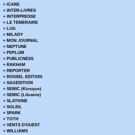
» Codeflesh
» ICARE
» Collection Outsider
» INTER-LIVRES
» Corps de pierre
» INTERPRESSE
» Cosmic detective
» LE TEMERAIRE
» Créatures sacrées
» LUG
» Criminal
» MILADY
» Damn Them All
» MON JOURNAL
» Damned
» NEPTUNE
» Dans la nuit noire
» PEPLUM
» Dark Ride
» PUBLICNESS
» Darkness
» RAKHAM
» Dead Body Road
» REPORTER
» Dead inside
» ROSSEL EDITION
Death Sentence
» SAGEDITION
» Démons
» SEMIC (Kiosque)
» Density
» SEMIC (Librairie)
» Derniers tests avant l'apocalypse
» SLATKINE
» Des loups dans les murs
» SOLEIL
» Desperados
» SPARK
» Docteur Wertham
» TOTH
» Down
» VENTS D'OUEST
» Dracula
» WILLIAMS
» Dropsie Avenue