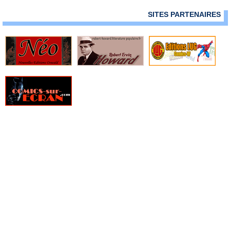
» Farmhand
SITES PARTENAIRES
» Fatale
» Fathom
» Fathom - Origines
» Fell
» Fight Girls
» Filles perdues
» Fire Power
» Fondu au noir
» Fox-Boy
» Frank Cho - Art Book
» Frankenstein underground
» Free Agents
» Freshmen
» From Hell
» Furtif
» Genius
» Ghost Pepper
» Ghostbusters
» Ghosted
» GILT, La guilde des temporalistes indépendantes
» Girls