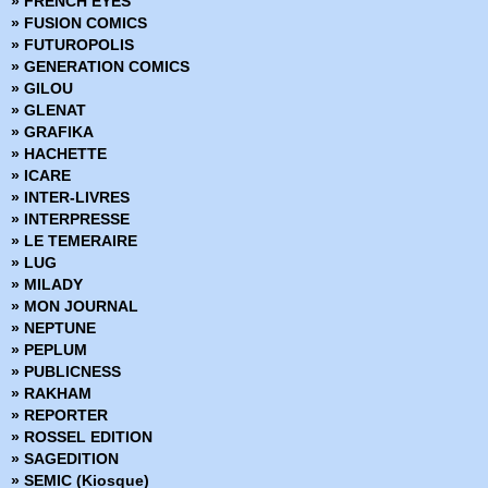
» FRENCH EYES
» Chroniques de Groom Lake
» FUSION COMICS
» Cinder & Ashe
» FUTUROPOLIS
» ClaSSwar
» GENERATION COMICS
» Clear
» GILOU
» Clone
» GLENAT
» Clones
» GRAFIKA
» Clyde fans
» HACHETTE
» Codeflesh
» ICARE
» Collection Outsider
» INTER-LIVRES
» Corps de pierre
» INTERPRESSE
» Cosmic detective
» LE TEMERAIRE
» Créatures sacrées
» LUG
» Criminal
» MILADY
» Damn Them All
» MON JOURNAL
» Damned
» NEPTUNE
» Dans la nuit noire
» PEPLUM
» Dark Ride
» PUBLICNESS
» Darkness
» RAKHAM
» Dead Body Road
» REPORTER
» Dead inside
» ROSSEL EDITION
» Death Sentence
» SAGEDITION
» Démons
» SEMIC (Kiosque)