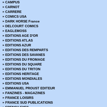
» CAMPUS
» Body Bags
» CARNOT
» Bone
» CARRERE
» Bone Hors Série
» COMICS USA
» Bone Parish
» DARK HORSE France
» Bourbon Thret
» DELCOURT COMICS
» BPRD
» EAGLEMOSS
» BPRD - L'Enfer sur terre
» EDITIONS AGE D'OR
» BPRD - Un Mal bien connu
» EDITIONS ATLAS
» BPRD Origines
» EDITIONS AZUR
» Brit
» EDITIONS DES REMPARTS
» BRZRKR
» EDITIONS DES SAVANES
» BRZRKR - Bloodlines
» EDITIONS DU FROMAGE
» BuzzKill
» EDITIONS DU SQUARE
» Cages
» EDITIONS DU TRITON
» Canary
» EDITIONS HERITAGE
» Captain Ginger
» EDITIONS MONDIALES
» Changing Ways
» EDITIONS USA
» Charlie Adlard - Art Book
» EMMANUEL PROUST EDITEUR
» Château l'attente
» FANZINES - MAGAZINES
» Chimichanga
» FRANCE LOISIRS
» Choker
» FRANCE SUD PUBLICATIONS
» Chroniques de Corum