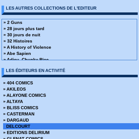
LES AUTRES COLLECTIONS DE L'EDITEUR
» 2 Guns
» 28 jours plus tard
» 30 jours de nuit
» 32 Histoires
» A History of Violence
» Abe Sapien
» Adieu, Chunky Rice
» Affaire de famille
LES ÉDITEURS EN ACTIVITÉ
» Alex + Ada
» Ange ou Démon
» 404 COMICS
» Apprendre à dessiner des super-héros
» AKILEOS
» Arrowsmith
» ALAYONE COMICS
» Assistante & Exécutrice
» ALTAYA
» Astronauts in trouble
» BLISS COMICS
» Athena
» CASTERMAN
» Attoneen
» DARGAUD
» Au cœur de la tempête
DELCOURT
» Avatar - Au coeur des ombres
» EDITIONS DELIRIUM
» Avatar - Aux frontières de pandora
» GLENAT COMICS