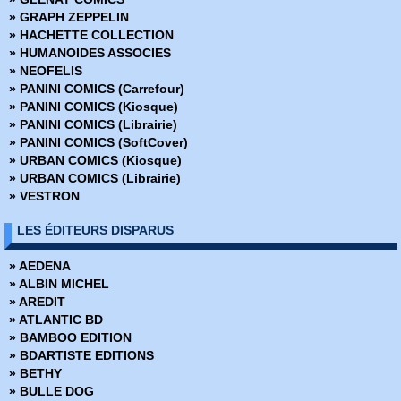
» Avatar - Le champ céleste
» GRAPH ZEPPELIN
» Avatar - Le destin de Tsu Tey
» HACHETTE COLLECTION
» Avatar - S'adapter ou mourir
» HUMANOIDES ASSOCIES
» Bad Ass
» NEOFELIS
» Bad Blood
» PANINI COMICS (Carrefour)
» Barnstormers
» PANINI COMICS (Kiosque)
» Batman - Année 1
» PANINI COMICS (Librairie)
» Batman - Rire et mourir
» PANINI COMICS (SoftCover)
» Batman - The Dark Knight
» URBAN COMICS (Kiosque)
» Battle Chasers - Intégrale
» URBAN COMICS (Librairie)
» Battle Pope - Intégrale
» VESTRON
» Battlebeast - Le Fauve de combat
» Berlin
LES ÉDITEURS DISPARUS
» Bêtes de somme
» Big Guy
» AEDENA
» Big man plans
» ALBIN MICHEL
» Birthright
» AREDIT
» Black Hole
» ATLANTIC BD
» Black Kiss
» BAMBOO EDITION
» Blacking Out
» BDARTISTE EDITIONS
» Blade Runner 2019
» BETHY
» Blade Runner 2029
» BULLE DOG
» Blood and Thunder