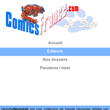
Accueil
Editeurs
Nos dossiers
Parutions / mois
Nightfall
Nightfall
est une collection de bande dessinée éditée par