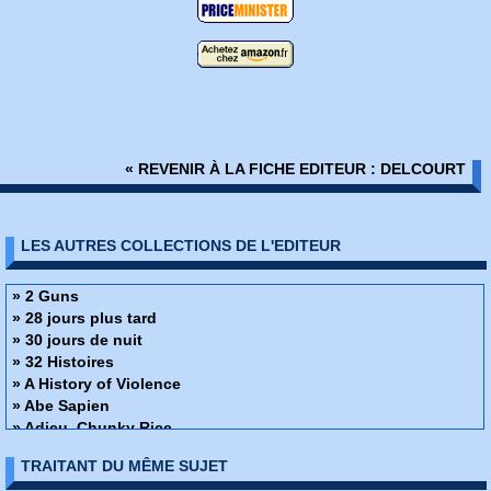
« REVENIR À LA FICHE EDITEUR : DELCOURT
LES AUTRES COLLECTIONS DE L'EDITEUR
» 2 Guns
» 28 jours plus tard
» 30 jours de nuit
» 32 Histoires
» A History of Violence
» Abe Sapien
» Adieu, Chunky Rice
» Affaire de famille
TRAITANT DU MÊME SUJET
» Alex + Ada