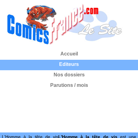
Accueil
Editeurs
Nos dossiers
Parutions / mois
L'Homme à la tête de vis
L'Homme à la tête de vis
est une