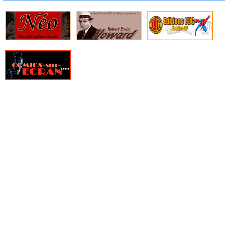
» Free Agents
» Freshmen
» From Hell
» Furtif
» Genius
» Ghost Pepper
» Ghostbusters
» Ghosted
» GILT, La guilde des temporalistes indépendantes
» Girls
» Glory
» Goldfish
» Golgoth le dernier empereur
» Gone
» Green Valley
» Grendel, Kentucky
» Gunslinger Spawn
» Happy !
» Hard Boiled
» Haunt
» Hellboy
» Hellboy - 25 ans d'illustrations
» Hellboy - Aventures