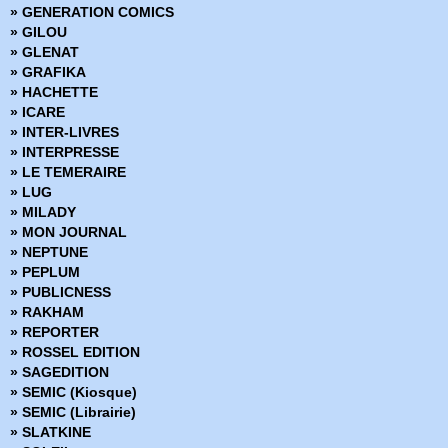
» GENERATION COMICS
» Damn Them All
» GILOU
» Damned
» GLENAT
» Dans la nuit noire
» GRAFIKA
» Dark Ride
» HACHETTE
» Darkness
» ICARE
» Dead Body Road
» INTER-LIVRES
» Dead inside
» INTERPRESSE
» Death Sentence
» LE TEMERAIRE
» Démons
» LUG
» Density
» MILADY
» Derniers tests avant l'apocalypse
» MON JOURNAL
» Des loups dans les murs
» NEPTUNE
» Desperados
» PEPLUM
» Docteur Wertham
» PUBLICNESS
» Down
» RAKHAM
» Dracula
» REPORTER
» Dropsie Avenue
» ROSSEL EDITION
» Duck and Cover
» SAGEDITION
» Dune
» SEMIC (Kiosque)
» Dust to Dust
» SEMIC (Librairie)
» Echo
» SLATKINE
» Echos graphiques