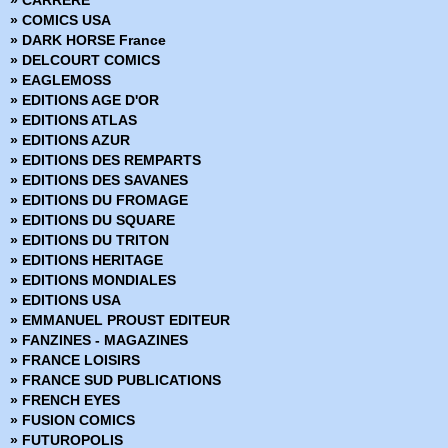
» BuzzKill
» COMICS USA
» Cages
» DARK HORSE France
» Canary
» DELCOURT COMICS
» Captain Ginger
» EAGLEMOSS
» Changing Ways
» EDITIONS AGE D'OR
» Charlie Adlard - Art Book
» EDITIONS ATLAS
» Château l'attente
» EDITIONS AZUR
» Chimichanga
» EDITIONS DES REMPARTS
» Choker
» EDITIONS DES SAVANES
» Chroniques de Corum
» EDITIONS DU FROMAGE
» Chroniques de Groom Lake
» EDITIONS DU SQUARE
» Cinder & Ashe
» EDITIONS DU TRITON
» ClaSSwar
» EDITIONS HERITAGE
» Clear
» EDITIONS MONDIALES
» Clone
» EDITIONS USA
» Clones
» EMMANUEL PROUST EDITEUR
» Clyde fans
» FANZINES - MAGAZINES
» Codeflesh
» FRANCE LOISIRS
» Collection Outsider
» FRANCE SUD PUBLICATIONS
» Corps de pierre
» FRENCH EYES
» Cosmic detective
» FUSION COMICS
» Créatures sacrées
» FUTUROPOLIS
» Criminal