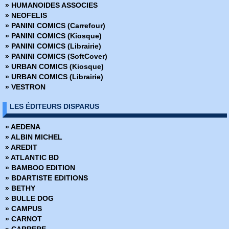
» HUMANOIDES ASSOCIES
» Bêtes de somme
» NEOFELIS
» Big Guy
» PANINI COMICS (Carrefour)
» Big man plans
» PANINI COMICS (Kiosque)
» Birthright
» PANINI COMICS (Librairie)
» Black Hole
» PANINI COMICS (SoftCover)
» Black Kiss
» URBAN COMICS (Kiosque)
» Blacking Out
» URBAN COMICS (Librairie)
» Blade Runner 2019
» VESTRON
» Blade Runner 2029
» Blood and Thunder
LES ÉDITEURS DISPARUS
» Body Bags
» Bone
» AEDENA
» Bone Hors Série
» ALBIN MICHEL
» Bone Parish
» AREDIT
» Bourbon Thret
» ATLANTIC BD
» BPRD
» BAMBOO EDITION
» BPRD - L'Enfer sur terre
» BDARTISTE EDITIONS
» BPRD - Un Mal bien connu
» BETHY
» BPRD Origines
» BULLE DOG
» Brit
» CAMPUS
» BRZRKR
» CARNOT
» BRZRKR - Bloodlines
» CARRERE