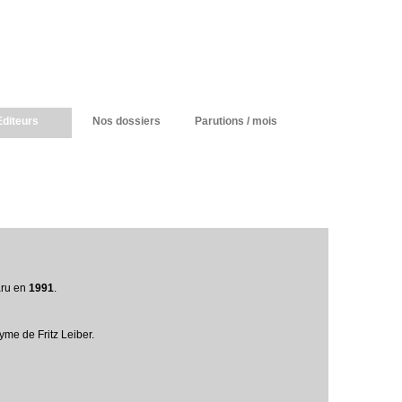
Editeurs
Nos dossiers
Parutions / mois
aru en
1991
.
me de Fritz Leiber.