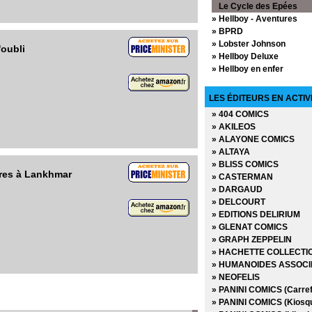
Le Cycle des Epées
» Ronin
» Hellboy - Aventures
» Science Fiction
» BPRD
» Shadowslayer
» Lobster Johnson
'oubli
» Slaine
» Hellboy Deluxe
» Terminator
» Hellboy en enfer
» Terminator - Objectif s
» Hellboy
» Terminator 2 - Le jugem
» Hellboy les germes de l
LES ÉDITEURS EN ACTIV
» Terry et les pirates
» BPRD Origines
» V pour vendetta
» 404 COMICS
» Hellboy et BPRD
» Violent Cases
» AKILEOS
» Frankenstein undergro
» ALAYONE COMICS
» Abe Sapien
» ALTAYA
» BLISS COMICS
gres à Lankhmar
» CASTERMAN
» DARGAUD
» DELCOURT
» EDITIONS DELIRIUM
» GLENAT COMICS
» GRAPH ZEPPELIN
» HACHETTE COLLECTI
» HUMANOIDES ASSOCI
» NEOFELIS
» PANINI COMICS (Carref
» PANINI COMICS (Kiosq