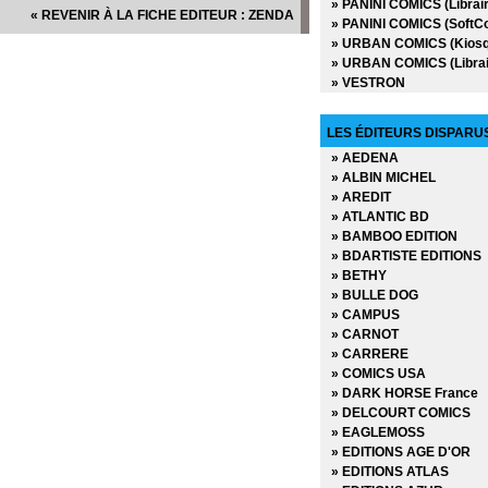
» PANINI COMICS (Librair
« REVENIR À LA FICHE EDITEUR : ZENDA
» PANINI COMICS (SoftC
» URBAN COMICS (Kiosq
» URBAN COMICS (Librai
» VESTRON
LES ÉDITEURS DISPARU
» AEDENA
» ALBIN MICHEL
» AREDIT
» ATLANTIC BD
» BAMBOO EDITION
» BDARTISTE EDITIONS
» BETHY
» BULLE DOG
» CAMPUS
» CARNOT
» CARRERE
» COMICS USA
» DARK HORSE France
» DELCOURT COMICS
» EAGLEMOSS
» EDITIONS AGE D'OR
» EDITIONS ATLAS