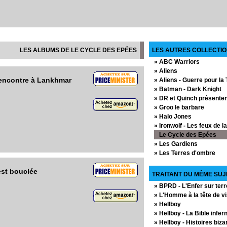
LES ALBUMS DE LE CYCLE DES EPÉES
LES AUTRES COLLECTIO
» ABC Warriors
» Aliens
rencontre à Lankhmar
» Aliens - Guerre pour la 
» Batman - Dark Knight
» DR et Quinch présentent
» Groo le barbare
» Halo Jones
» Ironwolf - Les feux de l
Le Cycle des Epées
» Les Gardiens
» Les Terres d'ombre
» Liberty - un rêve améri
est bouclée
» Little Nemo
TRAITANT DU MÊME SUJ
» Marshall Law
» BPRD - L'Enfer sur terr
» Night Raven
» L'Homme à la tête de v
» Orchidée noire
» Hellboy
» Petits Meurtres
» Hellboy - La Bible infer
» Predator
» Hellboy - Histoires biza
» Prince Vaillant