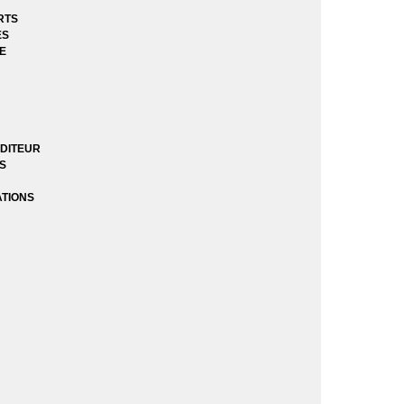
RTS
ES
E
DITEUR
ES
ATIONS