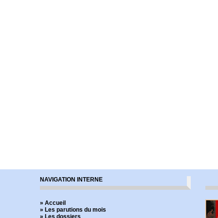
NAVIGATION INTERNE
» Accueil
» Les parutions du mois
» Les dossiers