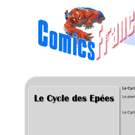
Le Cyc
Le Cycle des Epées
Le prem
Le Cycl