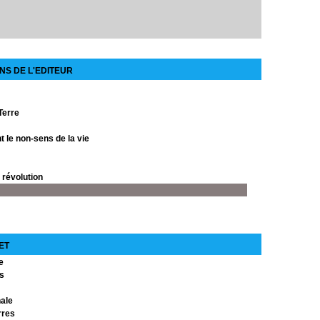
NS DE L'EDITEUR
Terre
 le non-sens de la vie
a révolution
cain
ET
e
is
nale
rres