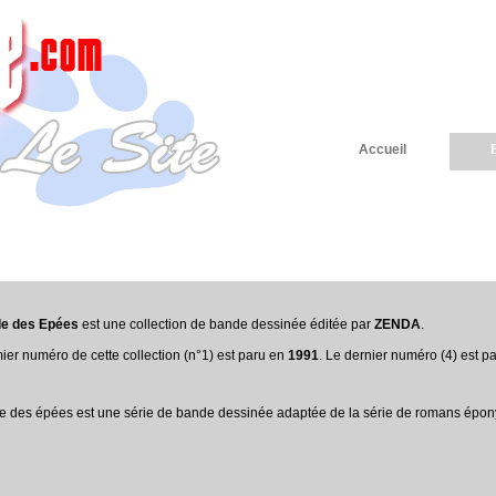
Accueil
le des Epées
est une collection de bande dessinée éditée par
ZENDA
.
ier numéro de cette collection (n°1) est paru en
1991
. Le dernier numéro (4) est p
e des épées est une série de bande dessinée adaptée de la série de romans épony