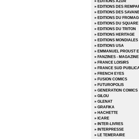
» EDITIONS AZUR
» EDITIONS DES REMPA
» EDITIONS DES SAVAN
» EDITIONS DU FROMAG
» EDITIONS DU SQUARE
» EDITIONS DU TRITON
» EDITIONS HERITAGE
» EDITIONS MONDIALES
» EDITIONS USA
» EMMANUEL PROUST E
» FANZINES - MAGAZIN
» FRANCE LOISIRS
» FRANCE SUD PUBLIC
» FRENCH EYES
» FUSION COMICS
» FUTUROPOLIS
» GENERATION COMICS
» GILOU
» GLENAT
» GRAFIKA
» HACHETTE
» ICARE
» INTER-LIVRES
» INTERPRESSE
» LE TEMERAIRE