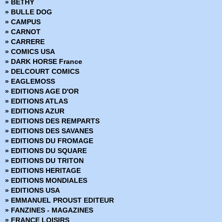
» BETHY
» Conan (1997-1999)
» BULLE DOG
» Conan le barbare (1999)
» CAMPUS
» Daredevil
» CARNOT
» Dark Reign
» CARRERE
» Dark Reign - Hors Série
» COMICS USA
» Dark Reign Saga
» DARK HORSE France
» DC Heroes
» DELCOURT COMICS
» DC Trinity
» EAGLEMOSS
» DC Universe
» EDITIONS AGE D'OR
» DC Universe Hors Série
» EDITIONS ATLAS
» Deadpool (Vol 1 - 1999)
» EDITIONS AZUR
» Deadpool (Vol 2 - 2011)
» EDITIONS DES REMPARTS
» Deadpool (Vol 3 - 2012)
» EDITIONS DES SAVANES
» Deadpool (Vol 4 - 2013)
» EDITIONS DU FROMAGE
» Deadpool (Vol 5 - 2017)
» EDITIONS DU SQUARE
» Deadpool Hors Série (Vol 1 - 2014)
» EDITIONS DU TRITON
» Deadpool Hors Série (Vol 2 - 2017)
» EDITIONS HERITAGE
» Fantastic Four - Renaissance des Heros
» EDITIONS MONDIALES
» Fantastic Four - Retour des Heros
» EDITIONS USA
» Fear Itself
» EMMANUEL PROUST EDITEUR
» Fear Itself - Hors Série
» FANZINES - MAGAZINES
» Fear Itself - The fearless
» FRANCE LOISIRS