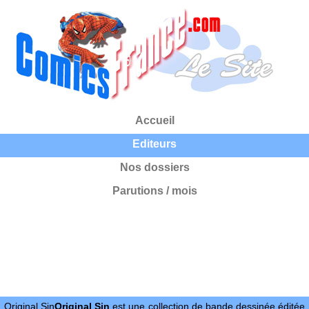
Accueil
Editeurs
Nos dossiers
Parutions / mois
Original Sin
Original Sin
est une collection de bande dessinée éditée