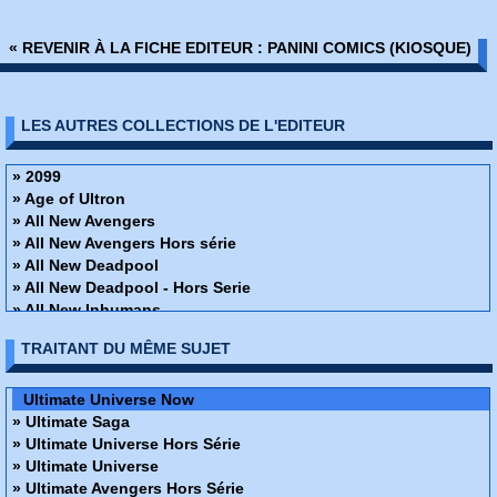
« REVENIR À LA FICHE EDITEUR : PANINI COMICS (KIOSQUE)
LES AUTRES COLLECTIONS DE L'EDITEUR
» 2099
» Age of Ultron
» All New Avengers
» All New Avengers Hors série
» All New Deadpool
» All New Deadpool - Hors Serie
» All New Inhumans
» All New Iron-man And Avengers
TRAITANT DU MÊME SUJET
» All New Iron-man And Avengers - Hors Serie
» All New Les gardiens de la galaxie
» All New Les gardiens de la galaxie - Hors séries
Ultimate Universe Now
» All New Spider-man
» Ultimate Saga
» All New Spider-man - Hors Série
» Ultimate Universe Hors Série
» All New Wolverine and X-Men
» Ultimate Universe
» All New X-Men
» Ultimate Avengers Hors Série