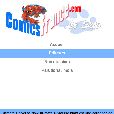
Accueil
Editeurs
Nos dossiers
Parutions / mois
Ultimate Universe Now
Ultimate Universe Now
est une collection de