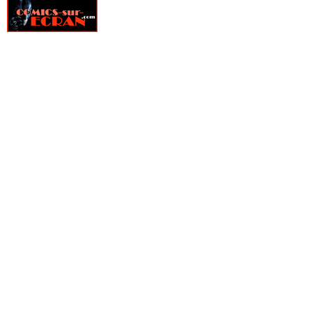
» Marvel Saga Hors Série (Vol 1)
» Marvel Saga Hors Série (Vol 2)
» Marvel Select
» Marvel Stars
» Marvel Stars - Hors Série
» Marvel Top (Vol 1)
» Marvel Top (Vol 2)
» Marvel Universe - Hors Série
» Marvel Universe - Hors Série (Vol 2)
» Marvel Universe (Vol 1)
» Marvel Universe (Vol 2)
» Marvel Universe (Vol 3)
» Marvel Universe (Vol 4)
» Marvel Universe (Vol 5)
» Maximum X-men
» Mighty Marvel
» Original Sin
» Original Sin - Hors Serie
» Original Sin Extra
» Original Sin Extra - Hors Série
» Secret Empire
» Secret Invasion