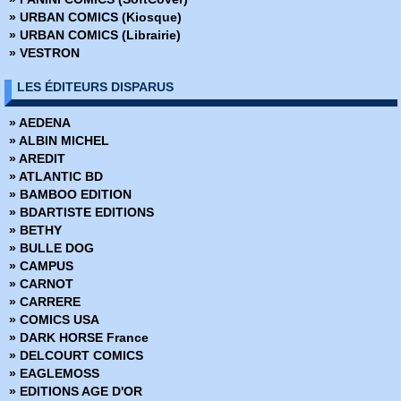
» Batman (2005-2007)
» URBAN COMICS (Kiosque)
» Batman et Superman (2005)
» URBAN COMICS (Librairie)
» Batman Extra (2005)
» VESTRON
» Batman Hors Série (2005)
» Batman Universe (2010)
LES ÉDITEURS DISPARUS
» Batman Universe Extra
» Batman Universe Hors Série
» AEDENA
» Brightest Day
» ALBIN MICHEL
» Cable
» AREDIT
» Civil War (2007)
» ATLANTIC BD
» Civil War Extra (2007)
» BAMBOO EDITION
» Civil War II (2017)
» BDARTISTE EDITIONS
» Civil War II Extra (2017)
» BETHY
» Conan (1997-1999)
» BULLE DOG
» Conan le barbare (1999)
» CAMPUS
» Daredevil
» CARNOT
» Dark Reign
» CARRERE
» Dark Reign - Hors Série
» COMICS USA
» Dark Reign Saga
» DARK HORSE France
» DC Heroes
» DELCOURT COMICS
» DC Trinity
» EAGLEMOSS
» DC Universe
» EDITIONS AGE D'OR
» DC Universe Hors Série