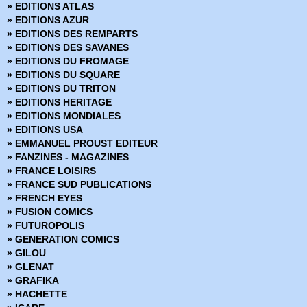
» EDITIONS ATLAS
» Deadpool (Vol 1 - 1999)
» EDITIONS AZUR
» Deadpool (Vol 2 - 2011)
» EDITIONS DES REMPARTS
» Deadpool (Vol 3 - 2012)
» EDITIONS DES SAVANES
» Deadpool (Vol 4 - 2013)
» EDITIONS DU FROMAGE
» Deadpool (Vol 5 - 2017)
» EDITIONS DU SQUARE
» Deadpool Hors Série (Vol 1 - 2014)
» EDITIONS DU TRITON
» Deadpool Hors Série (Vol 2 - 2017)
» EDITIONS HERITAGE
» Fantastic Four - Renaissance des Heros
» EDITIONS MONDIALES
» Fantastic Four - Retour des Heros
» EDITIONS USA
» Fear Itself
» EMMANUEL PROUST EDITEUR
» Fear Itself - Hors Série
» FANZINES - MAGAZINES
» Fear Itself - The fearless
» FRANCE LOISIRS
» Fortnite x Marvel : La Guerre zéro
» FRANCE SUD PUBLICATIONS
» Generation X
» FRENCH EYES
» House of M
» FUSION COMICS
» Hulk (Vol 1) Version Intégrale
» FUTUROPOLIS
» Hulk (Vol 2 - 2003)
» GENERATION COMICS
» Hulk (Vol 3 - 2012)
» GILOU
» Infinite Crisis 52
» GLENAT
» Infinity
» GRAFIKA
» Inhumans vs X-Men
» HACHETTE
» Iron-man - Hors Serie