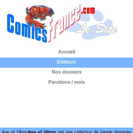
Accueil
Editeurs
Nos dossiers
Parutions / mois
Age of Ultron
Age of Ultron
est une collection de bande dessinée