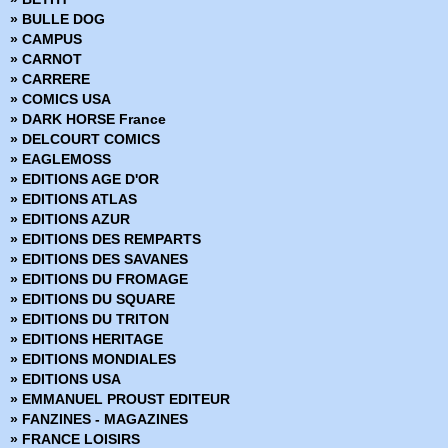
» Conan (1997-1999)
» BULLE DOG
» Conan le barbare (1999)
» CAMPUS
» Daredevil
» CARNOT
» Dark Reign
» CARRERE
» Dark Reign - Hors Série
» COMICS USA
» Dark Reign Saga
» DARK HORSE France
» DC Heroes
» DELCOURT COMICS
» DC Trinity
» EAGLEMOSS
» DC Universe
» EDITIONS AGE D'OR
» DC Universe Hors Série
» EDITIONS ATLAS
» Deadpool (Vol 1 - 1999)
» EDITIONS AZUR
» Deadpool (Vol 2 - 2011)
» EDITIONS DES REMPARTS
» Deadpool (Vol 3 - 2012)
» EDITIONS DES SAVANES
» Deadpool (Vol 4 - 2013)
» EDITIONS DU FROMAGE
» Deadpool (Vol 5 - 2017)
» EDITIONS DU SQUARE
» Deadpool Hors Série (Vol 1 - 2014)
» EDITIONS DU TRITON
» Deadpool Hors Série (Vol 2 - 2017)
» EDITIONS HERITAGE
» Fantastic Four - Renaissance des Heros
» EDITIONS MONDIALES
» Fantastic Four - Retour des Heros
» EDITIONS USA
» Fear Itself
» EMMANUEL PROUST EDITEUR
» Fear Itself - Hors Série
» FANZINES - MAGAZINES
» Fear Itself - The fearless
» FRANCE LOISIRS
» Fortnite x Marvel : La Guerre zéro