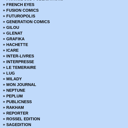
» Deadpool (Vol 4 - 2013)
» FRENCH EYES
» Deadpool (Vol 5 - 2017)
» FUSION COMICS
» Deadpool Hors Série (Vol 1 - 2014)
» FUTUROPOLIS
» Deadpool Hors Série (Vol 2 - 2017)
» GENERATION COMICS
» Fantastic Four - Renaissance des Heros
» GILOU
» Fantastic Four - Retour des Heros
» GLENAT
» Fear Itself
» GRAFIKA
» Fear Itself - Hors Série
» HACHETTE
» Fear Itself - The fearless
» ICARE
» Fortnite x Marvel : La Guerre zéro
» INTER-LIVRES
» Generation X
» INTERPRESSE
» House of M
» LE TEMERAIRE
» Hulk (Vol 1) Version Intégrale
» LUG
» Hulk (Vol 2 - 2003)
» MILADY
» Hulk (Vol 3 - 2012)
» MON JOURNAL
» Infinite Crisis 52
» NEPTUNE
» Infinity
» PEPLUM
» Inhumans vs X-Men
» PUBLICNESS
» Iron-man - Hors Serie
» RAKHAM
» Iron-man (Vol 1) - Renaissance des Heros
» REPORTER
» Iron-man (Vol 2) - Retour des Heros
» ROSSEL EDITION
» Iron-man (Vol 3 - 2012)
» SAGEDITION
» Iron-man (Vol 4 - 2013)