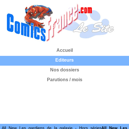
Accueil
Editeurs
Nos dossiers
Parutions / mois
All New Les gardiens de la galaxie - Hors séries
All New Les