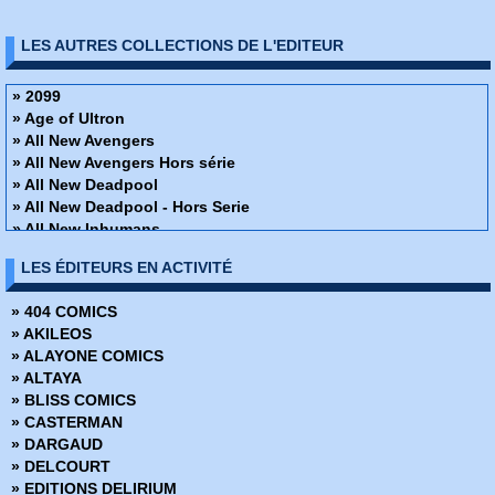
LES AUTRES COLLECTIONS DE L'EDITEUR
» 2099
» Age of Ultron
» All New Avengers
» All New Avengers Hors série
» All New Deadpool
» All New Deadpool - Hors Serie
» All New Inhumans
» All New Iron-man And Avengers
LES ÉDITEURS EN ACTIVITÉ
» All New Iron-man And Avengers - Hors Serie
» All New Les gardiens de la galaxie
» 404 COMICS
All New Les gardiens de la galaxie - Hors séries
» AKILEOS
» All New Spider-man
» ALAYONE COMICS
» All New Spider-man - Hors Série
» ALTAYA
» All New Wolverine and X-Men
» BLISS COMICS
» All New X-Men
» CASTERMAN
» All New X-Men - Hors Série
» DARGAUD
» All-Star Batman
» DELCOURT
» All-Star Superman
» EDITIONS DELIRIUM
» Ant-man