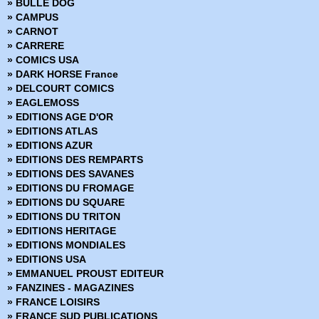
» BULLE DOG
» Batman Universe (2010)
» CAMPUS
» Batman Universe Extra
» CARNOT
» Batman Universe Hors Série
» CARRERE
» Brightest Day
» COMICS USA
» Cable
» DARK HORSE France
» Civil War (2007)
» DELCOURT COMICS
» Civil War Extra (2007)
» EAGLEMOSS
» Civil War II (2017)
» EDITIONS AGE D'OR
» Civil War II Extra (2017)
» EDITIONS ATLAS
» Conan (1997-1999)
» EDITIONS AZUR
» Conan le barbare (1999)
» EDITIONS DES REMPARTS
» Daredevil
» EDITIONS DES SAVANES
» Dark Reign
» EDITIONS DU FROMAGE
» Dark Reign - Hors Série
» EDITIONS DU SQUARE
» Dark Reign Saga
» EDITIONS DU TRITON
» DC Heroes
» EDITIONS HERITAGE
» DC Trinity
» EDITIONS MONDIALES
» DC Universe
» EDITIONS USA
» DC Universe Hors Série
» EMMANUEL PROUST EDITEUR
» Deadpool (Vol 1 - 1999)
» FANZINES - MAGAZINES
» Deadpool (Vol 2 - 2011)
» FRANCE LOISIRS
» Deadpool (Vol 3 - 2012)
» FRANCE SUD PUBLICATIONS