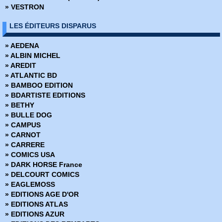
» VESTRON
» Conan (1997-1999)
» Conan le barbare (1999)
LES ÉDITEURS DISPARUS
» Daredevil
» Dark Reign
» AEDENA
» Dark Reign - Hors Série
» ALBIN MICHEL
» Dark Reign Saga
» AREDIT
» DC Heroes
» ATLANTIC BD
» DC Trinity
» BAMBOO EDITION
» DC Universe
» BDARTISTE EDITIONS
» DC Universe Hors Série
» BETHY
» Deadpool (Vol 1 - 1999)
» BULLE DOG
» Deadpool (Vol 2 - 2011)
» CAMPUS
» Deadpool (Vol 3 - 2012)
» CARNOT
» Deadpool (Vol 4 - 2013)
» CARRERE
» Deadpool (Vol 5 - 2017)
» COMICS USA
» Deadpool Hors Série (Vol 1 - 2014)
» DARK HORSE France
» Deadpool Hors Série (Vol 2 - 2017)
» DELCOURT COMICS
» Fantastic Four - Renaissance des Heros
» EAGLEMOSS
» Fantastic Four - Retour des Heros
» EDITIONS AGE D'OR
» Fear Itself
» EDITIONS ATLAS
» Fear Itself - Hors Série
» EDITIONS AZUR
» Fear Itself - The fearless