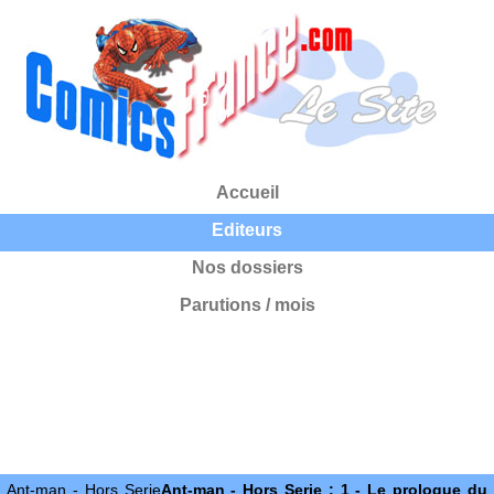
Accueil
Editeurs
Nos dossiers
Parutions / mois
Ant-man - Hors Serie
Ant-man - Hors Serie : 1 - Le prologue du