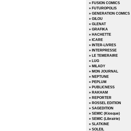
» Fantastic Four - Retou
» FUSION COMICS
» Fear Itself
» FUTUROPOLIS
» Fear Itself - Hors Série
» GENERATION COMICS
» Fear Itself - The fearles
» GILOU
» Fortnite x Marvel : La 
» GLENAT
» Generation X
» GRAFIKA
» House of M
» HACHETTE
» Hulk (Vol 1) Version Int
» ICARE
» Hulk (Vol 2 - 2003)
» INTER-LIVRES
» Hulk (Vol 3 - 2012)
» INTERPRESSE
» Infinite Crisis 52
» LE TEMERAIRE
» Infinity
» LUG
» Inhumans vs X-Men
» MILADY
» Iron-man - Hors Serie
» MON JOURNAL
» Iron-man (Vol 1) - Ren
» NEPTUNE
» Iron-man (Vol 2) - Reto
» PEPLUM
» Iron-man (Vol 3 - 2012)
» PUBLICNESS
» Iron-man (Vol 4 - 2013)
» RAKHAM
» Iron-man And Avengers
» REPORTER
» Les Gardiens de la Gala
» ROSSEL EDITION
» Les Gardiens de la Gala
» SAGEDITION
» Les Gardiens de la Gala
» SEMIC (Kiosque)
» Les Icônes Marvel (202
» SEMIC (Librairie)
» Les legendes de Marvel
» SLATKINE
» Les monstres attaquen
» SOLEIL