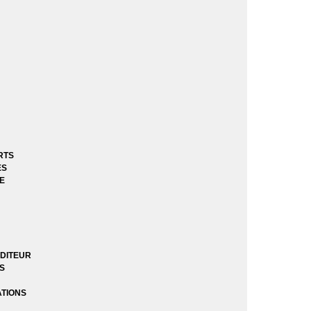
Série
)
e
RTS
ES
E
e
DITEUR
ES
l 1 - 2014)
l 2 - 2017)
ATIONS
ssance des Heros