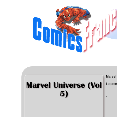
Marvel 
Marvel Universe (Vol
Le prem
5)
'