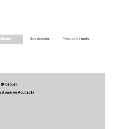
Editeurs
Nos dossiers
Parutions / mois
(Kiosque)
.
 est paru en
Aout 2017
.