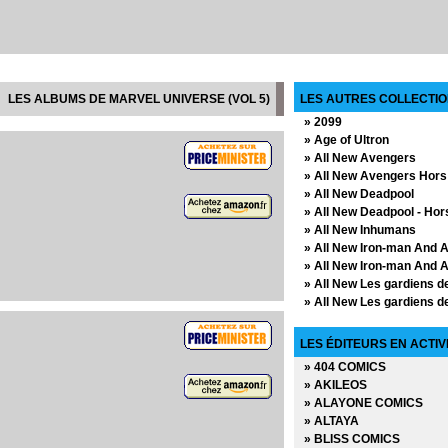
LES ALBUMS DE MARVEL UNIVERSE (VOL 5)
LES AUTRES COLLECTIO
» 2099
» Age of Ultron
» All New Avengers
» All New Avengers Hors
» All New Deadpool
» All New Deadpool - Hor
» All New Inhumans
» All New Iron-man And 
» All New Iron-man And A
» All New Les gardiens de
» All New Les gardiens de
» All New Spider-man
» All New Spider-man - H
LES ÉDITEURS EN ACTIV
» All New Wolverine and
» 404 COMICS
» All New X-Men
» AKILEOS
» All New X-Men - Hors S
» ALAYONE COMICS
» All-Star Batman
» ALTAYA
» All-Star Superman
» BLISS COMICS
» Ant-man