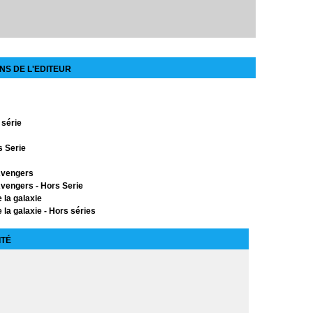
NS DE L'EDITEUR
 série
s Serie
Avengers
vengers - Hors Serie
 la galaxie
 la galaxie - Hors séries
ors Série
ITÉ
 X-Men
érie