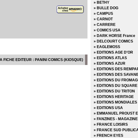
» Batman Universe Hors 
» BETHY
» Brightest Day
» BULLE DOG
» Cable
» CAMPUS
» Civil War (2007)
» CARNOT
» Civil War Extra (2007)
» CARRERE
» Civil War II (2017)
» COMICS USA
» Civil War II Extra (2017)
» DARK HORSE France
» Conan (1997-1999)
» DELCOURT COMICS
» Conan le barbare (1999
» EAGLEMOSS
» Daredevil
» EDITIONS AGE D'OR
» Dark Reign
» EDITIONS ATLAS
A FICHE EDITEUR : PANINI COMICS (KIOSQUE)
» Dark Reign - Hors Séri
» EDITIONS AZUR
» Dark Reign Saga
» EDITIONS DES REMPA
» DC Heroes
» EDITIONS DES SAVAN
» DC Trinity
» EDITIONS DU FROMAG
» DC Universe
» EDITIONS DU SQUARE
» DC Universe Hors Séri
» EDITIONS DU TRITON
» Deadpool (Vol 1 - 1999)
» EDITIONS HERITAGE
» Deadpool (Vol 2 - 2011)
» EDITIONS MONDIALES
» Deadpool (Vol 3 - 2012)
» EDITIONS USA
» Deadpool (Vol 4 - 2013)
» EMMANUEL PROUST E
» Deadpool (Vol 5 - 2017)
» FANZINES - MAGAZIN
» Deadpool Hors Série (Vo
» FRANCE LOISIRS
» Deadpool Hors Série (Vo
» FRANCE SUD PUBLIC
» Fantastic Four - Renai
» FRENCH EYES