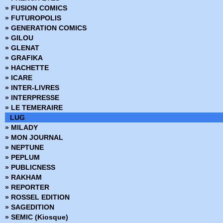
› Strange 76
» FUSION COMICS
› Strange 77
» FUTUROPOLIS
› Strange 78
» GENERATION COMICS
› Strange 79
» GILOU
› Strange 80
» GLENAT
› Strange 81
» GRAFIKA
› Strange 82
» HACHETTE
› Strange 83
» ICARE
› Strange 84
» INTER-LIVRES
› Strange 85
» INTERPRESSE
› Strange 86
» LE TEMERAIRE
› Strange 87
LUG
› Strange 88
» MILADY
› Strange 89
» MON JOURNAL
› Strange 90
» NEPTUNE
› Strange 91
» PEPLUM
› Strange 92
» PUBLICNESS
› Strange 93
» RAKHAM
› Strange 94
» REPORTER
› Strange 95
» ROSSEL EDITION
› Strange 96
» SAGEDITION
› Strange 97
» SEMIC (Kiosque)
› Strange 98