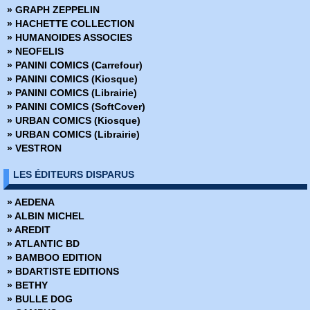
» GRAPH ZEPPELIN
› Strange 32
» Une aventure des Fantastiques
» HACHETTE COLLECTION
› Strange 33
» Une aventure des X-Men
» HUMANOIDES ASSOCIES
› Strange 34
» NEOFELIS
› Strange 35
» PANINI COMICS (Carrefour)
› Strange 36
» PANINI COMICS (Kiosque)
› Strange 37
» PANINI COMICS (Librairie)
› Strange 38
» PANINI COMICS (SoftCover)
› Strange 39
» URBAN COMICS (Kiosque)
› Strange 40
» URBAN COMICS (Librairie)
› Strange 41
» VESTRON
› Strange 42
› Strange 43
LES ÉDITEURS DISPARUS
› Strange 44
› Strange 45
» AEDENA
› Strange 46
» ALBIN MICHEL
› Strange 47
» AREDIT
› Strange 48
» ATLANTIC BD
› Strange 49
» BAMBOO EDITION
› Strange 50
» BDARTISTE EDITIONS
› Strange 51
» BETHY
› Strange 52
» BULLE DOG
› Strange 53