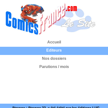
Accueil
Editeurs
Nos dossiers
Parutions / mois
Strange : Strange 22, a été édité par les éditions LUG.