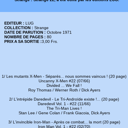
EDITEUR :
LUG
COLLECTION :
Strange
DATE DE PARUTION :
Octobre 1971
NOMBRE DE PAGES :
80
PRIX A SA SORTIE :
3,00 Frs.
1/ Les mutants X-Men - Séparés... nous sommes vaincus ! (20 page)
Uncanny X-Men #22 (07/66)
Divided ... We Fall !
Roy Thomas / Werner Roth / Dick Ayers
2/ L'intrépide Daredevil - Le Tri-Androïde existe !... (20 page)
Daredevil Vol. 1 - #22 (11/66)
The Tri-Man Lives !
Stan Lee / Gene Colan / Frank Giacoia, Dick Ayers
3/ L'invincible Iron-Man - Après ce combat... la mort (20 page)
Iron Man Vol. 1 - #22 (02/70)