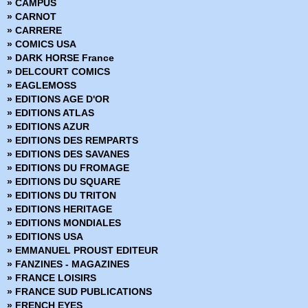
» CAMPUS
› Strange 54
» CARNOT
› Strange 55
» CARRERE
› Strange 56
» COMICS USA
› Strange 57
» DARK HORSE France
› Strange 58
» DELCOURT COMICS
› Strange 59
» EAGLEMOSS
› Strange 60
» EDITIONS AGE D'OR
› Strange 61
» EDITIONS ATLAS
› Strange 62
» EDITIONS AZUR
› Strange 63
» EDITIONS DES REMPARTS
› Strange 64
» EDITIONS DES SAVANES
› Strange 65
» EDITIONS DU FROMAGE
› Strange 66
» EDITIONS DU SQUARE
› Strange 67
» EDITIONS DU TRITON
› Strange 68
» EDITIONS HERITAGE
› Strange 69
» EDITIONS MONDIALES
› Strange 70
» EDITIONS USA
› Strange 71
» EMMANUEL PROUST EDITEUR
› Strange 72
» FANZINES - MAGAZINES
› Strange 73
» FRANCE LOISIRS
› Strange 74
» FRANCE SUD PUBLICATIONS
› Strange 75
» FRENCH EYES