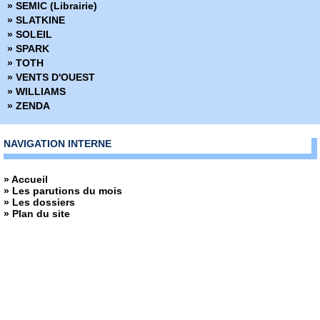
» SEMIC (Librairie)
› Strange 99
» SLATKINE
› Strange 100
» SOLEIL
› Strange 101
» SPARK
› Strange 102
» TOTH
› Strange 103
» VENTS D'OUEST
› Strange 104
» WILLIAMS
› Strange 105
» ZENDA
› Strange 106
› Strange 107
› Strange 108
NAVIGATION INTERNE
› Strange 109
› Strange 110
» Accueil
› Strange 111
» Les parutions du mois
› Strange 112
» Les dossiers
› Strange 113
» Plan du site
› Strange 114
› Strange 115
› Strange 116
› Strange 117
› Strange 118
› Strange 119
› Strange 120