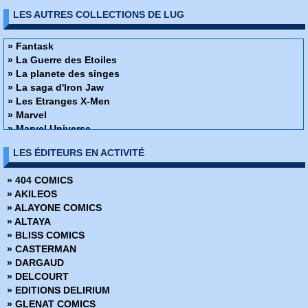
› Strange 9
LES AUTRES COLLECTIONS DE LUG
› Strange 10
› Strange 11
› Strange 12
» Fantask
› Strange 13
» La Guerre des Etoiles
› Strange 14
» La planete des singes
› Strange 15
» La saga d'Iron Jaw
› Strange 16
» Les Etranges X-Men
› Strange 17
» Marvel
› Strange 18
» Marvel Universe
› Strange 19
» Nova
LES ÉDITEURS EN ACTIVITÉ
› Strange 20
» Ombrax Saga
› Strange 21
» Récits Complet Marvel
» 404 COMICS
Strange 22
» Spécial strange
» AKILEOS
› Strange 23
» Spidey
» ALAYONE COMICS
› Strange 24
Strange
» ALTAYA
› Strange 25
» Strange Spécial Origines
» BLISS COMICS
› Strange 26
» Thor - Version Intégrale
» CASTERMAN
› Strange 27
» Titans
» DARGAUD
› Strange 28
» Top BD
» DELCOURT
› Strange 29
» Une aventure de Conan
» EDITIONS DELIRIUM
› Strange 30
» Une aventure de Kazar
» GLENAT COMICS
› Strange 31
» Une aventure de l'Araignée