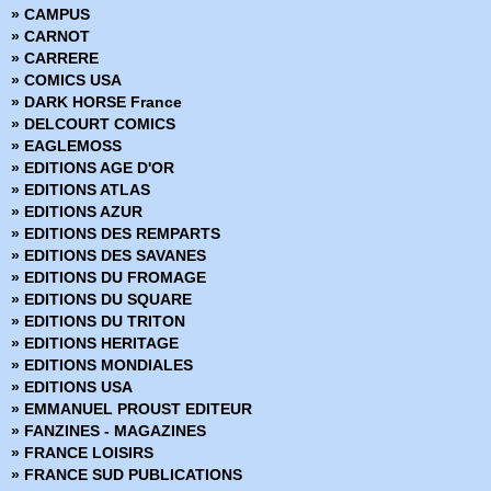
» CAMPUS
» X-Men Select
» CARNOT
» X-Men Universe (Vol 2)
» CARRERE
» X-Men Hors Série (Vol 2)
» COMICS USA
» X-Men - La collection Mutante
» DARK HORSE France
» X-Men Hors Série (Vol 3)
» DELCOURT COMICS
» EAGLEMOSS
» EDITIONS AGE D'OR
» EDITIONS ATLAS
» EDITIONS AZUR
» EDITIONS DES REMPARTS
» EDITIONS DES SAVANES
» EDITIONS DU FROMAGE
» EDITIONS DU SQUARE
» EDITIONS DU TRITON
» EDITIONS HERITAGE
» EDITIONS MONDIALES
» EDITIONS USA
» EMMANUEL PROUST EDITEUR
» FANZINES - MAGAZINES
» FRANCE LOISIRS
» FRANCE SUD PUBLICATIONS