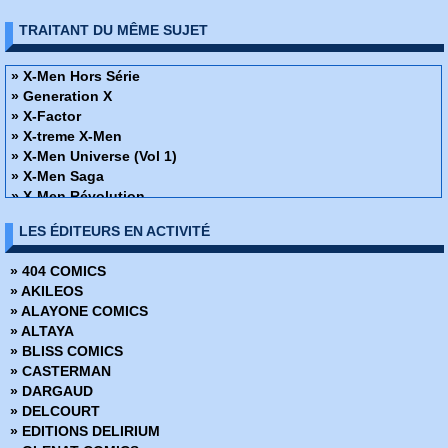
» Nova
TRAITANT DU MÊME SUJET
» Ombrax Saga
» Récits Complet Marvel
» Spécial strange
» X-Men Hors Série
» Spidey
» Generation X
» Strange
» X-Factor
» Strange Spécial Origines
» X-treme X-Men
» Thor - Version Intégrale
» X-Men Universe (Vol 1)
» Titans
» X-Men Saga
» Top BD
» X-Men Révolution
» Une aventure de Conan
» X-Men Hors Série (Vol 1)
LES ÉDITEURS EN ACTIVITÉ
» Une aventure de Kazar
» X-Men Extra
» Une aventure de l'Araignée
» X-Men (Vol 1)
» 404 COMICS
» Une aventure des Fantastiques
Une aventure des X-Men
» AKILEOS
Une aventure des X-Men
» X-Men - X-Men Saga
» ALAYONE COMICS
» X-Men (Vol 2)
» ALTAYA
» X-Men (1992)
» BLISS COMICS
» X-Force
» CASTERMAN
» Facteur-X
» DARGAUD
» Cable
» DELCOURT
» Spécial strange
» EDITIONS DELIRIUM
» Les Etranges X-Men