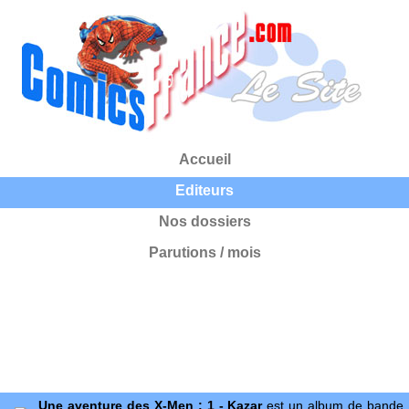
Accueil
Editeurs
Nos dossiers
Parutions / mois
Une aventure des X-Men : 1 - Kazar
est un album de bande