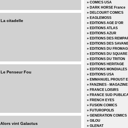
» COMICS USA
» DARK HORSE France
» DELCOURT COMICS
» EAGLEMOSS
La citadelle
» EDITIONS AGE D'OR
» EDITIONS ATLAS
» EDITIONS AZUR
» EDITIONS DES REMPA
» EDITIONS DES SAVAN
» EDITIONS DU FROMAG
» EDITIONS DU SQUARE
» EDITIONS DU TRITON
» EDITIONS HERITAGE
» EDITIONS MONDIALES
- Le Penseur Fou
» EDITIONS USA
» EMMANUEL PROUST E
» FANZINES - MAGAZIN
» FRANCE LOISIRS
» FRANCE SUD PUBLIC
» FRENCH EYES
» FUSION COMICS
» FUTUROPOLIS
» GENERATION COMICS
» GILOU
 Alors vint Galactus
» GLENAT