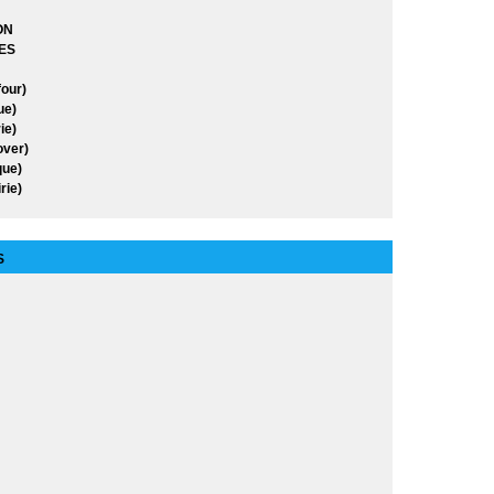
ON
ES
our)
ue)
ie)
over)
ue)
rie)
S