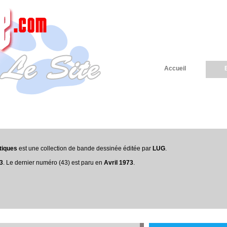
Accueil
tiques
est une collection de bande dessinée éditée par
LUG
.
73
. Le dernier numéro (43) est paru en
Avril 1973
.