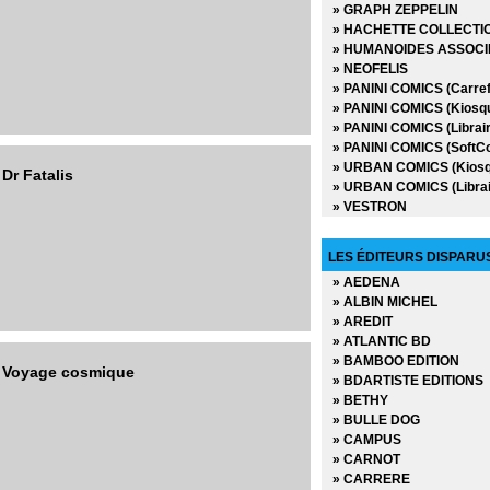
» GRAPH ZEPPELIN
» HACHETTE COLLECTI
» HUMANOIDES ASSOCI
» NEOFELIS
» PANINI COMICS (Carref
» PANINI COMICS (Kiosq
» PANINI COMICS (Librair
» PANINI COMICS (SoftC
» URBAN COMICS (Kiosq
Dr Fatalis
» URBAN COMICS (Librai
» VESTRON
LES ÉDITEURS DISPARU
» AEDENA
» ALBIN MICHEL
» AREDIT
» ATLANTIC BD
» BAMBOO EDITION
- Voyage cosmique
» BDARTISTE EDITIONS
» BETHY
» BULLE DOG
» CAMPUS
» CARNOT
» CARRERE