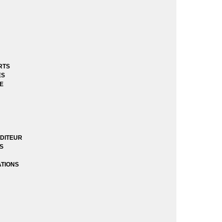
RTS
ES
E
DITEUR
ES
ATIONS