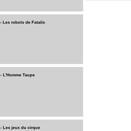
- Les robots de Fatalis
2 - L'Homme Taupe
- Les jeux du cirque