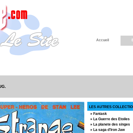
Accueil
LUG.
LES AUTRES COLLECTIO
» Fantask
» La Guerre des Etoiles
» La planete des singes
» La saga d'Iron Jaw