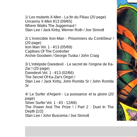
1/ Les mutants X-Men - La fin du Fléau (20 page)
Uncanny X-Men #13 (09/65)
Where Walks The Juggernaut !
Stan Lee / Jack Kirby, Werner Roth / Joe Sinnott
2/ L'invincible Iron-Man - Prisonniers du Contrôleur !
(20 page)
Iron Man Vol. 1 - #13 (05/69)
Captives Of The Controller
Archie Goodwin / George Tuska / John Craig
3/ L'intrépide Daredevil - Le secret de l'origine de Ka-
Zar ! (20 page)
Daredevil Vol. 1 - #13 (02/66)
The Secret Of Ka-Zar's Origin !
Stan Lee / Jack Kirby, John Romita Sr / John Romita
Sr
4/ Le Surfer d'Argent - La puissance et la gloire (20
page)
Silver Surfer Vol. 1 - #3 - 12/68)
The Power And The Prize ! / Part 2 : Duel In The
Depth [1/2]
Stan Lee / John Buscema / Joe Sinnott