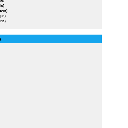
ue)
ie)
over)
ue)
rie)
S