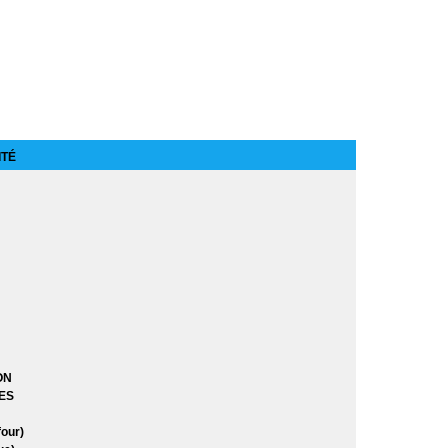
ITÉ
es
gnée
astiques
n
ON
ES
our)