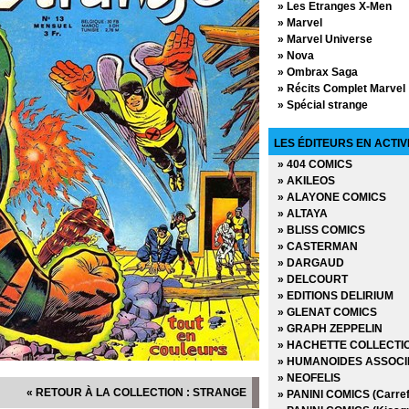
» Les Etranges X-Men
» Marvel
» Marvel Universe
» Nova
» Ombrax Saga
» Récits Complet Marvel
» Spécial strange
» Spidey
Strange
LES ÉDITEURS EN ACTIV
» Strange Spécial Origin
» 404 COMICS
» Thor - Version Intégrale
» AKILEOS
» Titans
» ALAYONE COMICS
» Top BD
» ALTAYA
» Une aventure de Conan
» BLISS COMICS
» Une aventure de Kazar
» CASTERMAN
» Une aventure de l'Arai
» DARGAUD
» Une aventure des Fant
» DELCOURT
» Une aventure des X-Me
» EDITIONS DELIRIUM
» GLENAT COMICS
» GRAPH ZEPPELIN
» HACHETTE COLLECTI
» HUMANOIDES ASSOCI
» NEOFELIS
« RETOUR À LA COLLECTION : STRANGE
» PANINI COMICS (Carref