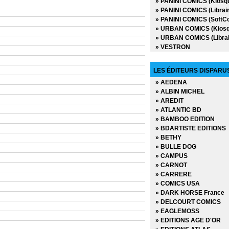
» PANINI COMICS (Kiosq
» PANINI COMICS (Librair
» PANINI COMICS (SoftC
» URBAN COMICS (Kiosq
» URBAN COMICS (Librai
» VESTRON
LES ÉDITEURS DISPARU
» AEDENA
» ALBIN MICHEL
» AREDIT
» ATLANTIC BD
» BAMBOO EDITION
» BDARTISTE EDITIONS
» BETHY
» BULLE DOG
» CAMPUS
» CARNOT
» CARRERE
» COMICS USA
» DARK HORSE France
» DELCOURT COMICS
» EAGLEMOSS
» EDITIONS AGE D'OR