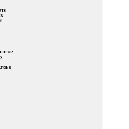
RTS
ES
E
DITEUR
ES
ATIONS