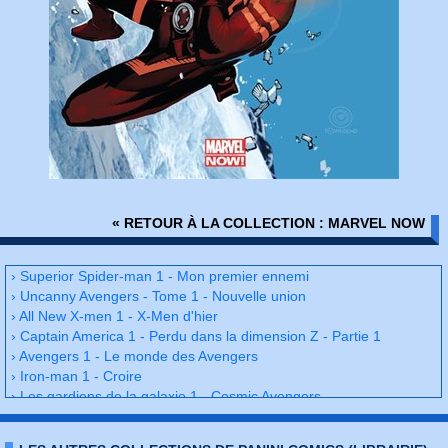
« RETOUR À LA COLLECTION : MARVEL NOW
› Superior Spider-man 1 - Mon premier ennemi
› Uncanny Avengers - Tome 1 - Nouvelle union
› All New X-men 1 - X-Men d'hier
› Captain America 1 - Perdu dans la dimension Z - Partie 1
› Avengers 1 - Le monde des Avengers
› Iron-man 1 - Croire
› Les gardiens de la galaxie 1 - Cosmic Avengers
› X-men 1 - Elémentaire
› All New X-men 2 - Choisis ton camp