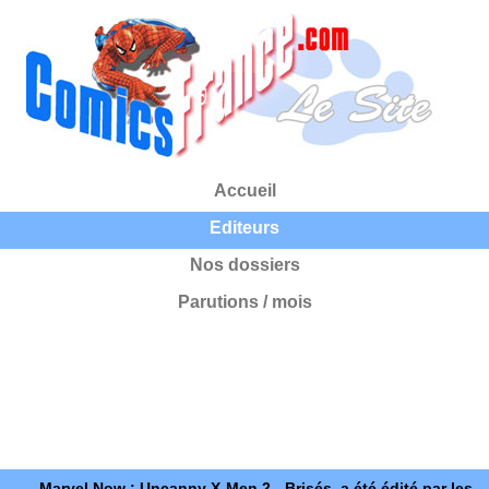
Accueil
Editeurs
Nos dossiers
Parutions / mois
Marvel Now : Uncanny X-Men 2 - Brisés, a été édité par les