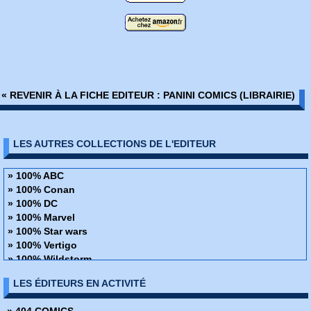
« REVENIR À LA FICHE EDITEUR : PANINI COMICS (LIBRAIRIE)
LES AUTRES COLLECTIONS DE L'EDITEUR
» 100% ABC
» 100% Conan
» 100% DC
» 100% Marvel
» 100% Star wars
» 100% Vertigo
» 100% Wildstorm
» 48H de BD
LES ÉDITEURS EN ACTIVITÉ
» ABC Deluxe
» Alien
» 404 COMICS