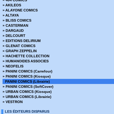
» Amazing Fantasy
» AKILEOS
» Avengers - La collection anniversaire
» ALAYONE COMICS
» AWA Studios
» ALTAYA
» Best Comics
» BLISS COMICS
» Best of Marvel
» CASTERMAN
» Best Sellers
» DARGAUD
» Black, White & Blood
» DELCOURT
» Boom Studios
» EDITIONS DELIRIUM
» Buffy contre les vampires
» GLENAT COMICS
» Buffy contre les vampires Saison 8
» GRAPH ZEPPELIN
» Coffret Panini Comics
» HACHETTE COLLECTION
» Collection inconnue
» HUMANOIDES ASSOCIES
» Conan (2009)
» NEOFELIS
» Conan Colossal
» PANINI COMICS (Carrefour)
» Conan le barbare (2019)
» PANINI COMICS (Kiosque)
» Conan le barbare (2024)
PANINI COMICS (Librairie)
» Dark Horse
» PANINI COMICS (SoftCover)
» Dark Side
» URBAN COMICS (Kiosque)
» DC Absolute
» URBAN COMICS (Librairie)
» DC Anthologie
» VESTRON
» DC Archives
» DC Big Book
LES ÉDITEURS DISPARUS
» DC Cult