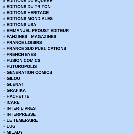
» EDITIONS DU SQUARE
» Marvel Aventures
» EDITIONS DU TRITON
» Marvel Cinematic
» EDITIONS HERITAGE
» Marvel Classic - Les Intégrales
» EDITIONS MONDIALES
» Marvel Dark
» EDITIONS USA
» Marvel Decades
» EMMANUEL PROUST EDITEUR
» Marvel Deluxe
» FANZINES - MAGAZINES
» Marvel Epic Collection
» FRANCE LOISIRS
» Marvel Events
» FRANCE SUD PUBLICATIONS
» Marvel Gold
» FRENCH EYES
» Marvel Graphic Novels
» FUSION COMICS
» Marvel Icons
» FUTUROPOLIS
» Marvel Illustration Book
» GENERATION COMICS
» Marvel Kids
» GILOU
» Marvel Legacy
» GLENAT
» Marvel Max
» GRAFIKA
» Marvel Mini Monster
» HACHETTE
» Marvel Monster Edition
» ICARE
» Marvel Multiverse
» INTER-LIVRES
» Marvel Next Gen
» INTERPRESSE
» Marvel Now
» LE TEMERAIRE
» Marvel Omnibus
» LUG
» Marvel Poche
» MILADY