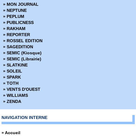
» Marvel Premium
» MON JOURNAL
» Marvel Prestige
» NEPTUNE
» Marvel Select
» PEPLUM
» Marvel Super Héroines
» PUBLICNESS
» Marvel Transatlantique
» RAKHAM
» Marvel Verse
» REPORTER
» Marvel Vintage
» ROSSEL EDITION
» Marvel Visionnaries
» SAGEDITION
» Millarworld
» SEMIC (Kiosque)
» Miracleman
» SEMIC (Librairie)
» Must Have
» SLATKINE
» Nomen Omen
» SOLEIL
» Panini Comics France fête ses 20 ans
» SPARK
» Powers
» TOTH
» Prix Découverte
» VENTS D'OUEST
» Project Superpowers
» WILLIAMS
» Red Sonja
» ZENDA
» Savage Sword of Conan (2019)
» Savage Sword of Conan (2025)
» Shaolin Cowboy
NAVIGATION INTERNE
» Spider-man
» Spider-man - La collection anniversaire
» Accueil
» Spider-man - Les Aventures