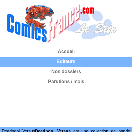
Accueil
Editeurs
Nos dossiers
Parutions / mois
Deadpool Versus
Deadpool Versus
est une collection de bande