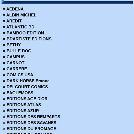
» DC Deluxe
» AEDENA
» DC Heroes
» ALBIN MICHEL
» DC Icons
» AREDIT
» DC Omnibus
» ATLANTIC BD
Deadpool Versus
» BAMBOO EDITION
» Dynamite
» BDARTISTE EDITIONS
» Edition limitée
» BETHY
» Edition Prestige
» BULLE DOG
» Encyclopédies Marvel
» CAMPUS
» Ere de Conan
» CARNOT
» Fringe
» CARRERE
» Green Hornet
» COMICS USA
» Hors Collections
» DARK HORSE France
» Iron-man - Les Aventures
» DELCOURT COMICS
» La planéte des singes
» EAGLEMOSS
» Le printemps des Comics
» EDITIONS AGE D'OR
» Les chroniques de Conan
» EDITIONS ATLAS
» Marvel - Les grandes sagas
» EDITIONS AZUR
» Marvel - Les incontournables
» EDITIONS DES REMPARTS
» Marvel - Les origines
» EDITIONS DES SAVANES
» Marvel Absolute
» EDITIONS DU FROMAGE
» Marvel Anthologie