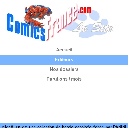
Accueil
Editeurs
Nos dossiers
Parutions / mois
Alien
Alien
est une collection de bande dessinée éditée par
PANINI