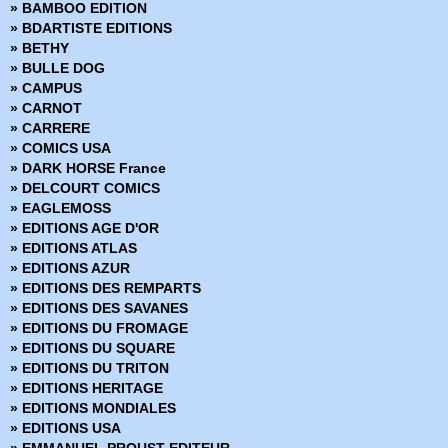
» BAMBOO EDITION
» Dynamite
» BDARTISTE EDITIONS
» Edition limitée
» BETHY
» Edition Prestige
» BULLE DOG
» Encyclopédies Marvel
» CAMPUS
» Ere de Conan
» CARNOT
» Fringe
» CARRERE
» Green Hornet
» COMICS USA
» Hors Collections
» DARK HORSE France
» Iron-man - Les Aventures
» DELCOURT COMICS
» La planéte des singes
» EAGLEMOSS
» Le printemps des Comics
» EDITIONS AGE D'OR
» Les chroniques de Conan
» EDITIONS ATLAS
» Marvel - Les grandes sagas
» EDITIONS AZUR
» Marvel - Les incontournables
» EDITIONS DES REMPARTS
» Marvel - Les origines
» EDITIONS DES SAVANES
» Marvel Absolute
» EDITIONS DU FROMAGE
» Marvel Anthologie
» EDITIONS DU SQUARE
» Marvel Aventures
» EDITIONS DU TRITON
» Marvel Cinematic
» EDITIONS HERITAGE
» Marvel Classic - Les Intégrales
» EDITIONS MONDIALES
» Marvel Dark
» EDITIONS USA
» Marvel Decades
» EMMANUEL PROUST EDITEUR