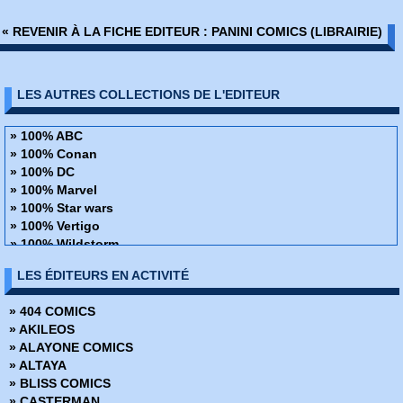
« REVENIR À LA FICHE EDITEUR : PANINI COMICS (LIBRAIRIE)
LES AUTRES COLLECTIONS DE L'EDITEUR
» 100% ABC
» 100% Conan
» 100% DC
» 100% Marvel
» 100% Star wars
» 100% Vertigo
» 100% Wildstorm
» 48H de BD
LES ÉDITEURS EN ACTIVITÉ
» ABC Deluxe
Alien
» 404 COMICS
» Amazing Fantasy
» AKILEOS
» Avengers - La collection anniversaire
» ALAYONE COMICS
» AWA Studios
» ALTAYA
» Best Comics
» BLISS COMICS
» Best of Marvel
» CASTERMAN