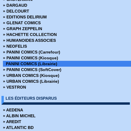
» Best Sellers
» DARGAUD
» Black, White & Blood
» DELCOURT
» Boom Studios
» EDITIONS DELIRIUM
» Buffy contre les vampires
» GLENAT COMICS
» Buffy contre les vampires Saison 8
» GRAPH ZEPPELIN
» Coffret Panini Comics
» HACHETTE COLLECTION
» Collection inconnue
» HUMANOIDES ASSOCIES
» Conan (2009)
» NEOFELIS
» Conan Colossal
» PANINI COMICS (Carrefour)
» Conan le barbare (2019)
» PANINI COMICS (Kiosque)
» Conan le barbare (2024)
PANINI COMICS (Librairie)
» Dark Horse
» PANINI COMICS (SoftCover)
» Dark Side
» URBAN COMICS (Kiosque)
» DC Absolute
» URBAN COMICS (Librairie)
» DC Anthologie
» VESTRON
» DC Archives
» DC Big Book
LES ÉDITEURS DISPARUS
» DC Cult
» DC Deluxe
» AEDENA
» DC Heroes
» ALBIN MICHEL
» DC Icons
» AREDIT
» DC Omnibus
» ATLANTIC BD
» Deadpool Versus