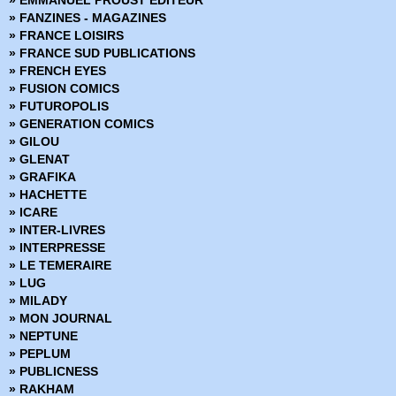
» Marvel Deluxe
» FANZINES - MAGAZINES
» Marvel Epic Collection
» FRANCE LOISIRS
» Marvel Events
» FRANCE SUD PUBLICATIONS
» Marvel Gold
» FRENCH EYES
» Marvel Graphic Novels
» FUSION COMICS
» Marvel Icons
» FUTUROPOLIS
» Marvel Illustration Book
» GENERATION COMICS
» Marvel Kids
» GILOU
» Marvel Legacy
» GLENAT
» Marvel Max
» GRAFIKA
» Marvel Mini Monster
» HACHETTE
» Marvel Monster Edition
» ICARE
» Marvel Multiverse
» INTER-LIVRES
» Marvel Next Gen
» INTERPRESSE
» Marvel Now
» LE TEMERAIRE
» Marvel Omnibus
» LUG
» Marvel Poche
» MILADY
» Marvel Premium
» MON JOURNAL
» Marvel Prestige
» NEPTUNE
» Marvel Select
» PEPLUM
» Marvel Super Héroines
» PUBLICNESS
» Marvel Transatlantique
» RAKHAM
» Marvel Verse