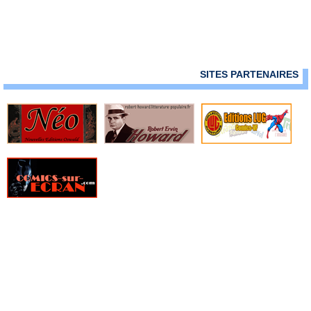
» Star Wars - La légende de Dark Vador
» Star Wars Absolute
» Star Wars Anthologie
» Star Wars Deluxe
» Star Wars Hors Collection
SITES PARTENAIRES
» Star Wars Omnibus
» Star Wars Poche
» Star Wars-Verse
» Stardust
» The Boys
» The Boys Deluxe
» The Complete Spider-Man Strips
» TKO Comics
» Vertigo Big Book
» Vertigo Cult
» Vertigo Deluxe
» Vertigo Graphic Novel
» Web of Heroes Collection
» Wildstorm Anthologie
» Wildstorm Deluxe
» Wildstorm graphic novel