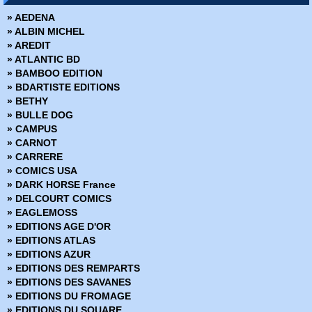
» DC Deluxe
» AEDENA
» DC Heroes
» ALBIN MICHEL
» DC Icons
» AREDIT
» DC Omnibus
» ATLANTIC BD
» Deadpool Versus
» BAMBOO EDITION
» Dynamite
» BDARTISTE EDITIONS
» Edition limitée
» BETHY
» Edition Prestige
» BULLE DOG
» Encyclopédies Marvel
» CAMPUS
» Ere de Conan
» CARNOT
» Fringe
» CARRERE
» Green Hornet
» COMICS USA
» Hors Collections
» DARK HORSE France
» Iron-man - Les Aventures
» DELCOURT COMICS
» La planéte des singes
» EAGLEMOSS
» Le printemps des Comics
» EDITIONS AGE D'OR
» Les chroniques de Conan
» EDITIONS ATLAS
» Marvel - Les grandes sagas
» EDITIONS AZUR
» Marvel - Les incontournables
» EDITIONS DES REMPARTS
» Marvel - Les origines
» EDITIONS DES SAVANES
» Marvel Absolute
» EDITIONS DU FROMAGE
» Marvel Anthologie
» EDITIONS DU SQUARE