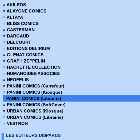
» AKILEOS
» Avengers - La collection anniversaire
» ALAYONE COMICS
» AWA Studios
» ALTAYA
» Best Comics
» BLISS COMICS
» Best of Marvel
» CASTERMAN
» Best Sellers
» DARGAUD
» Black, White & Blood
» DELCOURT
» Boom Studios
» EDITIONS DELIRIUM
» Buffy contre les vampires
» GLENAT COMICS
» Buffy contre les vampires Saison 8
» GRAPH ZEPPELIN
» Coffret Panini Comics
» HACHETTE COLLECTION
» Collection inconnue
» HUMANOIDES ASSOCIES
» Conan (2009)
» NEOFELIS
» Conan Colossal
» PANINI COMICS (Carrefour)
» Conan le barbare (2019)
» PANINI COMICS (Kiosque)
» Conan le barbare (2024)
PANINI COMICS (Librairie)
» Dark Horse
» PANINI COMICS (SoftCover)
» Dark Side
» URBAN COMICS (Kiosque)
» DC Absolute
» URBAN COMICS (Librairie)
» DC Anthologie
» VESTRON
» DC Archives
» DC Big Book
LES ÉDITEURS DISPARUS
» DC Cult