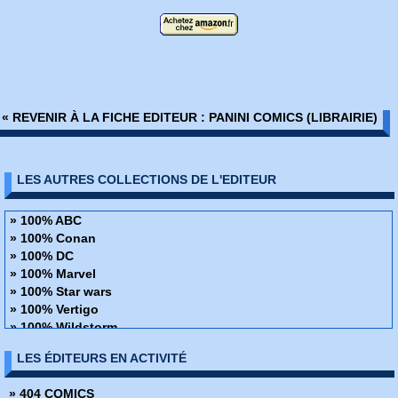
« REVENIR À LA FICHE EDITEUR : PANINI COMICS (LIBRAIRIE)
LES AUTRES COLLECTIONS DE L'EDITEUR
» 100% ABC
» 100% Conan
» 100% DC
» 100% Marvel
» 100% Star wars
» 100% Vertigo
» 100% Wildstorm
» 48H de BD
LES ÉDITEURS EN ACTIVITÉ
» ABC Deluxe
» Alien
» 404 COMICS
» Amazing Fantasy