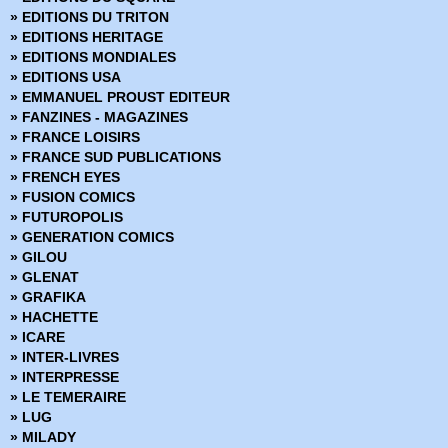
» Marvel Aventures
» EDITIONS DU TRITON
» Marvel Cinematic
» EDITIONS HERITAGE
» Marvel Classic - Les Intégrales
» EDITIONS MONDIALES
» Marvel Dark
» EDITIONS USA
» Marvel Decades
» EMMANUEL PROUST EDITEUR
» Marvel Deluxe
» FANZINES - MAGAZINES
» Marvel Epic Collection
» FRANCE LOISIRS
» Marvel Events
» FRANCE SUD PUBLICATIONS
» Marvel Gold
» FRENCH EYES
» Marvel Graphic Novels
» FUSION COMICS
» Marvel Icons
» FUTUROPOLIS
» Marvel Illustration Book
» GENERATION COMICS
» Marvel Kids
» GILOU
» Marvel Legacy
» GLENAT
» Marvel Max
» GRAFIKA
» Marvel Mini Monster
» HACHETTE
» Marvel Monster Edition
» ICARE
» Marvel Multiverse
» INTER-LIVRES
» Marvel Next Gen
» INTERPRESSE
» Marvel Now
» LE TEMERAIRE
» Marvel Omnibus
» LUG
» Marvel Poche
» MILADY
» Marvel Premium