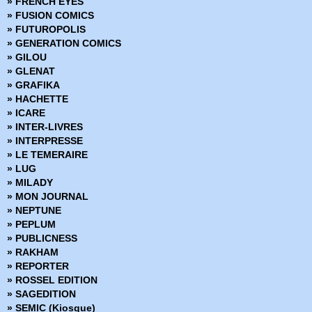
» FRENCH EYES
» Il est Minuit - Comics Pocket Série 2
» FUSION COMICS
» Jonah Hex - Arédit DC Couleur
» FUTUROPOLIS
» Jonah Hex - DC Arédit - Pocket NB
» GENERATION COMICS
» Judge Dredd
» GILOU
» Kamandi - Artima Color DC Superstar
» GLENAT
» Kamandi - Comics Pocket
» GRAFIKA
» Kazar
» HACHETTE
» King Conan
» ICARE
» Kull - Pocket Couleur
» INTER-LIVRES
» L'Escadron des Etoiles
» INTERPRESSE
» L'Inattendu - Comics Pocket
» LE TEMERAIRE
» La Créature du Marais - Arédit DC Couleur - Serie 1
» LUG
» La Créature du Marais - Artima Color Dc Super Star
» MILADY
» La Légende de Star-Lord
» MON JOURNAL
» La Légion des Super-Héros - Artima Dc Color
» NEPTUNE
» La Ligue de Justice - Serie 1 - Artima Dc Color
» PEPLUM
» La Ligue de Justice - Serie 2 -Dc Arédit
» PUBLICNESS
» La Maison du Mystère - Comics Pocket
» RAKHAM
» Le Fils de Satan - Comics Pocket
» REPORTER
» Le Manoir des Fantômes - Artima Color Dc Super Star
» ROSSEL EDITION
» Le Manoir des Fantômes - Comics Pocket
» SAGEDITION
» Le Motard Fantôme
» SEMIC (Kiosque)