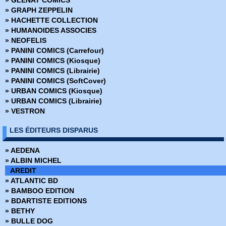
» Captain Carotte
» GRAPH ZEPPELIN
» Captain Comète et Superman
» HACHETTE COLLECTION
» Captain Victory
» HUMANOIDES ASSOCIES
» Comics Parade
» NEOFELIS
» Conan - Pocket NB
» PANINI COMICS (Carrefour)
» Conan Géant
» PANINI COMICS (Kiosque)
» Conan Hors Serie
» PANINI COMICS (Librairie)
» Conan le barbare - Serie 1
» PANINI COMICS (SoftCover)
» Conan le barbare - Serie 2
» URBAN COMICS (Kiosque)
» Conan Pocket Couleur
» URBAN COMICS (Librairie)
» Conan Spécial
» VESTRON
» DC Flash - Serie 1
» DC Flash - Serie 2
LES ÉDITEURS DISPARUS
» DC Flash spécial
» Démon - Comics Pocket - Serie 1
» AEDENA
» Démon - DC Arédit - Serie 2
» ALBIN MICHEL
» Docteur Strange
AREDIT
» Dr Strange Hors Série
» ATLANTIC BD
» Dracula - Pocket NB
» BAMBOO EDITION
» Dracula le vampire
» BDARTISTE EDITIONS
» Eclipse Comics
» BETHY
» Eclipso - Pocket NB
» BULLE DOG
» Electric Warrior