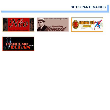
» Sgt Rock
SITES PARTENAIRES
» Shazam - Collection Flash
» Shazam (Pop Magazine)
» Shazam Spécial Géant
» Spectral - Comics Pocket - Serie 1
» Spectral - Comics Pocket - Serie 2
» Spectral - Pocket - DC Arédit - Serie 3
» Star Flash - Arédit DC Couleur
» Star Trek
» Star Trek Spécial
» Submariner
» Submariner - Pocket NB
Sueurs Froides - Arédit DC Couleur
» Super Action - Arédit DC Couleur
» Super Héros - Arédit DC Couleur
» Super Star Comics - DC Arédit
» Thor - Pocket NB
» Thor -Collection Flash Nouvelle Formule
» Thor Fils d'Odin
» Tor - DC Arédit
» V - DC Arédit
» Vengeur - Comics Pocket NB - (Vol 3)