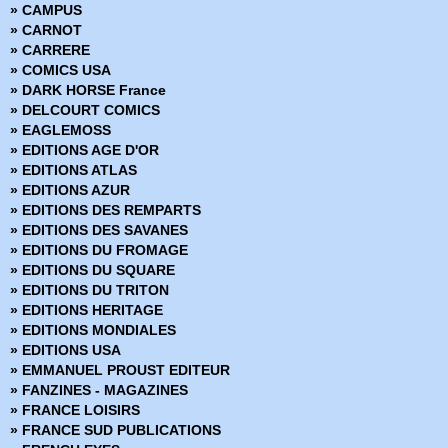
» CAMPUS
» Epic
» CARNOT
» Et si
» CARRERE
» Etranges Aventures
» COMICS USA
» Faucon Noir - Collection Flash
» DARK HORSE France
» Flash
» DELCOURT COMICS
» Flash - Pocket NB - Collection Cosmos Flash
» EAGLEMOSS
» Flash (Pop Magazine)
» EDITIONS AGE D'OR
» Flash Comics
» EDITIONS ATLAS
» Frankenshtein - Pocket NB
» EDITIONS AZUR
» Green Lantern - Pocket NB - Collection Flash
» EDITIONS DES REMPARTS
» Green Lantern (Pop Magazine)
» EDITIONS DES SAVANES
» Hercule - Collection Flash Nouvelle Formule
» EDITIONS DU FROMAGE
» Hercule - Pocket NB - Collection Flash
» EDITIONS DU SQUARE
» Hex - DC Arédit
» EDITIONS DU TRITON
» Hulk - Gamma
» EDITIONS HERITAGE
» Hulk - Pocket Color
» EDITIONS MONDIALES
» Hulk - Pocket NB
» EDITIONS USA
» Hulk (Collection Flash Nouvelle Formule)
» EMMANUEL PROUST EDITEUR
» Hulk Géant
» FANZINES - MAGAZINES
» Hulk HS
» FRANCE LOISIRS
» Il est Minuit
» FRANCE SUD PUBLICATIONS
» Il est Minuit - Comics Pocket Série 1