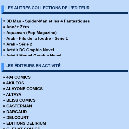
LES AUTRES COLLECTIONS DE L'EDITEUR
» 3D Man - Spider-Man et les 4 Fantastiques
» Année Zéro
» Aquaman (Pop Magazine)
» Arak - Fils de la foudre - Serie 1
» Arak - Série 2
» Arédit DC Graphic Novel
» Arédit Marvel Graphic Novel
» Arion
LES ÉDITEURS EN ACTIVITÉ
» Artima Color Marvel Géant
» Atari Force
» 404 COMICS
» Atom - Artima Color DC Géant
» AKILEOS
» Atom (Pop Magazine)
» ALAYONE COMICS
» Best of Marvel
» ALTAYA
» Bomba (Pop Magazine)
» BLISS COMICS
» Camelot 3000
» CASTERMAN
» Captain Action (Pop Magazine)
» DARGAUD
» Captain America - Serie 1
» DELCOURT
» Captain America - Serie 2
» EDITIONS DELIRIUM
» Captain America Spécial
» GLENAT COMICS