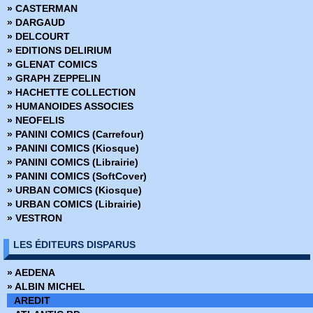
» CASTERMAN
» Captain Action (Pop Magazine)
» DARGAUD
» Captain America - Serie 1
» DELCOURT
» Captain America - Serie 2
» EDITIONS DELIRIUM
» Captain America Spécial
» GLENAT COMICS
» Captain Carotte
» GRAPH ZEPPELIN
» Captain Comète et Superman
» HACHETTE COLLECTION
» Captain Victory
» HUMANOIDES ASSOCIES
» Comics Parade
» NEOFELIS
» Conan - Pocket NB
» PANINI COMICS (Carrefour)
» Conan Géant
» PANINI COMICS (Kiosque)
» Conan Hors Serie
» PANINI COMICS (Librairie)
» Conan le barbare - Serie 1
» PANINI COMICS (SoftCover)
» Conan le barbare - Serie 2
» URBAN COMICS (Kiosque)
» Conan Pocket Couleur
» URBAN COMICS (Librairie)
» Conan Spécial
» VESTRON
» DC Flash - Serie 1
» DC Flash - Serie 2
LES ÉDITEURS DISPARUS
» DC Flash spécial
» Démon - Comics Pocket - Serie 1
» AEDENA
» Démon - DC Arédit - Serie 2
» ALBIN MICHEL
» Docteur Strange
AREDIT
» Dr Strange Hors Série