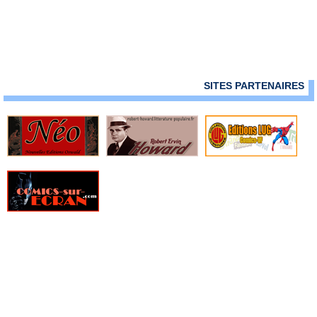
» Moon Knight
» Omega Men - DC Arédit
» Power Lords
» Powerman et Ironfist
» Robo Hunter
» Sgt Rock
SITES PARTENAIRES
» Shazam - Collection Flash
» Shazam (Pop Magazine)
» Shazam Spécial Géant
» Spectral - Comics Pocket - Serie 1
» Spectral - Comics Pocket - Serie 2
» Spectral - Pocket - DC Arédit - Serie 3
» Star Flash - Arédit DC Couleur
» Star Trek
» Star Trek Spécial
» Submariner
» Submariner - Pocket NB
» Sueurs Froides - Arédit DC Couleur
» Super Action - Arédit DC Couleur
» Super Héros - Arédit DC Couleur
» Super Star Comics - DC Arédit
» Thor - Pocket NB
» Thor -Collection Flash Nouvelle Formule