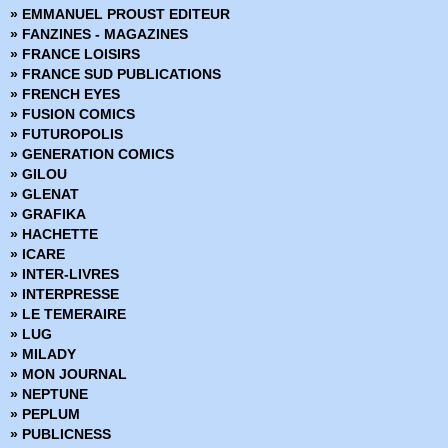
» Hulk (Collection Flash Nouvelle Formule)
» EMMANUEL PROUST EDITEUR
» Hulk Géant
» FANZINES - MAGAZINES
» Hulk HS
» FRANCE LOISIRS
» Il est Minuit
» FRANCE SUD PUBLICATIONS
» Il est Minuit - Comics Pocket Série 1
» FRENCH EYES
» Il est Minuit - Comics Pocket Série 2
» FUSION COMICS
» Jonah Hex - Arédit DC Couleur
» FUTUROPOLIS
» Jonah Hex - DC Arédit - Pocket NB
» GENERATION COMICS
» Judge Dredd
» GILOU
» Kamandi - Artima Color DC Superstar
» GLENAT
» Kamandi - Comics Pocket
» GRAFIKA
» Kazar
» HACHETTE
» King Conan
» ICARE
» Kull - Pocket Couleur
» INTER-LIVRES
» L'Escadron des Etoiles
» INTERPRESSE
» L'Inattendu - Comics Pocket
» LE TEMERAIRE
» La Créature du Marais - Arédit DC Couleur - Serie 1
» LUG
» La Créature du Marais - Artima Color Dc Super Star
» MILADY
» La Légende de Star-Lord
» MON JOURNAL
» La Légion des Super-Héros - Artima Dc Color
» NEPTUNE
» La Ligue de Justice - Serie 1 - Artima Dc Color
» PEPLUM
» La Ligue de Justice - Serie 2 -Dc Arédit
» PUBLICNESS
» La Maison du Mystère - Comics Pocket