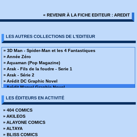
« REVENIR À LA FICHE EDITEUR : AREDIT
LES AUTRES COLLECTIONS DE L'EDITEUR
» 3D Man - Spider-Man et les 4 Fantastiques
» Année Zéro
» Aquaman (Pop Magazine)
» Arak - Fils de la foudre - Serie 1
» Arak - Série 2
» Arédit DC Graphic Novel
Arédit Marvel Graphic Novel
» Arion
LES ÉDITEURS EN ACTIVITÉ
» Artima Color Marvel Géant
» Atari Force
» 404 COMICS
» Atom - Artima Color DC Géant
» AKILEOS
» Atom (Pop Magazine)
» ALAYONE COMICS
» Best of Marvel
» ALTAYA
» Bomba (Pop Magazine)
» BLISS COMICS
» Camelot 3000