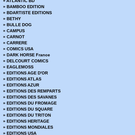
» ATLANTIC BD
» Dracula - Pocket NB
» BAMBOO EDITION
» Dracula le vampire
» BDARTISTE EDITIONS
» Eclipse Comics
» BETHY
» Eclipso - Pocket NB
» BULLE DOG
» Electric Warrior
» CAMPUS
» Epic
» CARNOT
» Et si
» CARRERE
» Etranges Aventures
» COMICS USA
» Faucon Noir - Collection Flash
» DARK HORSE France
» Flash
» DELCOURT COMICS
» Flash - Pocket NB - Collection Cosmos Flash
» EAGLEMOSS
» Flash (Pop Magazine)
» EDITIONS AGE D'OR
» Flash Comics
» EDITIONS ATLAS
» Frankenshtein - Pocket NB
» EDITIONS AZUR
» Green Lantern - Pocket NB - Collection Flash
» EDITIONS DES REMPARTS
» Green Lantern (Pop Magazine)
» EDITIONS DES SAVANES
» Hercule - Collection Flash Nouvelle Formule
» EDITIONS DU FROMAGE
» Hercule - Pocket NB - Collection Flash
» EDITIONS DU SQUARE
» Hex - DC Arédit
» EDITIONS DU TRITON
» Hulk - Gamma
» EDITIONS HERITAGE
» Hulk - Pocket Color
» EDITIONS MONDIALES
» Hulk - Pocket NB
» EDITIONS USA