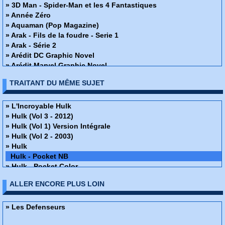
» 3D Man - Spider-Man et les 4 Fantastiques
» Année Zéro
» Aquaman (Pop Magazine)
» Arak - Fils de la foudre - Serie 1
» Arak - Série 2
» Arédit DC Graphic Novel
» Arédit Marvel Graphic Novel
» Arion
TRAITANT DU MÊME SUJET
» Artima Color Marvel Géant
» Atari Force
» Atom - Artima Color DC Géant
» L'Incroyable Hulk
» Atom (Pop Magazine)
» Hulk (Vol 3 - 2012)
» Best of Marvel
» Hulk (Vol 1) Version Intégrale
» Bomba (Pop Magazine)
» Hulk (Vol 2 - 2003)
» Camelot 3000
» Hulk
» Captain Action (Pop Magazine)
Hulk - Pocket NB
» Captain America - Serie 1
» Hulk - Pocket Color
» Captain America - Serie 2
» Hulk (Collection Flash Nouvelle Formule)
ALLER ENCORE PLUS LOIN
» Captain America Spécial
» Hulk HS
» Captain Carotte
» Hulk Géant
» Captain Comète et Superman
» Hulk - Gamma
» Les Defenseurs
» Captain Victory