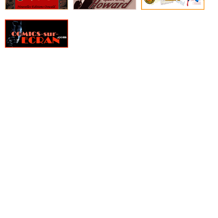
» Watchmen - DC Arédit
» Weird World
» Wonder Woman - Arédit DC Couleur