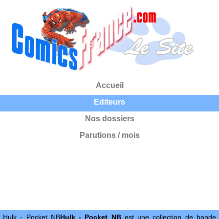
Accueil
Editeurs
Nos dossiers
Parutions / mois
Hulk - Pocket NB
Hulk - Pocket NB
est une collection de bande