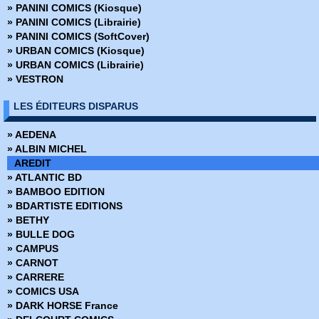
» PANINI COMICS (Kiosque)
» Faucon Noir - Collection Flash
» PANINI COMICS (Librairie)
» Flash
» PANINI COMICS (SoftCover)
» Flash - Pocket NB - Collection Cosmos Flash
» URBAN COMICS (Kiosque)
» Flash (Pop Magazine)
» URBAN COMICS (Librairie)
» Flash Comics
» VESTRON
» Frankenshtein - Pocket NB
» Green Lantern - Pocket NB - Collection Flash
LES ÉDITEURS DISPARUS
» Green Lantern (Pop Magazine)
» Hercule - Collection Flash Nouvelle Formule
» AEDENA
» Hercule - Pocket NB - Collection Flash
» ALBIN MICHEL
» Hex - DC Arédit
AREDIT
» Hulk - Gamma
» ATLANTIC BD
» Hulk - Pocket Color
» BAMBOO EDITION
Hulk - Pocket NB
» BDARTISTE EDITIONS
» Hulk (Collection Flash Nouvelle Formule)
» BETHY
» Hulk Géant
» BULLE DOG
» Hulk HS
» CAMPUS
» Il est Minuit
» CARNOT
» Il est Minuit - Comics Pocket Série 1
» CARRERE
» Il est Minuit - Comics Pocket Série 2
» COMICS USA
» Jonah Hex - Arédit DC Couleur
» DARK HORSE France
» Jonah Hex - DC Arédit - Pocket NB