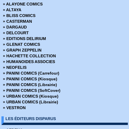
» ALAYONE COMICS
› Star Wars - 24
» ALTAYA
› Star Wars - 25
» BLISS COMICS
› Star Wars - 26
» CASTERMAN
› Star Wars - 27
» DARGAUD
Star Wars - 28
» DELCOURT
› Star Wars - 29
» EDITIONS DELIRIUM
› Star Wars - 30
» GLENAT COMICS
› Star Wars - 31
» GRAPH ZEPPELIN
› Star Wars - 32
» HACHETTE COLLECTION
› Star Wars - 33
» HUMANOIDES ASSOCIES
› Star Wars - 34
» NEOFELIS
› Star Wars - 35
» PANINI COMICS (Carrefour)
› Star Wars - 36
» PANINI COMICS (Kiosque)
› Star Wars - 37
» PANINI COMICS (Librairie)
› Star Wars - 38
» PANINI COMICS (SoftCover)
› Star Wars - 39
» URBAN COMICS (Kiosque)
› Star Wars - 40
» URBAN COMICS (Librairie)
› Star Wars - 41
» VESTRON
› Star Wars - 42
› Star Wars - 43
LES ÉDITEURS DISPARUS
› Star Wars - 44
› Star Wars - 45