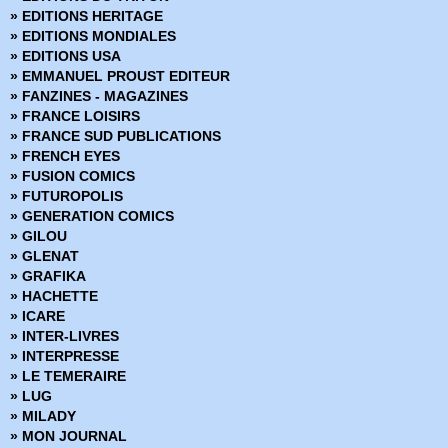
› Star Wars - 68
» EDITIONS HERITAGE
› Star Wars - 69
» EDITIONS MONDIALES
› Star Wars - 70
» EDITIONS USA
› Star Wars - 71
» EMMANUEL PROUST EDITEUR
› Star Wars - 72
» FANZINES - MAGAZINES
› Star Wars - 73
» FRANCE LOISIRS
› Star Wars - 74
» FRANCE SUD PUBLICATIONS
› Star Wars - 75
» FRENCH EYES
› Star Wars - 76
» FUSION COMICS
› Star Wars - 77
» FUTUROPOLIS
› Star Wars - 78
» GENERATION COMICS
› Star Wars - 79
» GILOU
› Star Wars - 80
» GLENAT
» GRAFIKA
» HACHETTE
» ICARE
» INTER-LIVRES
» INTERPRESSE
» LE TEMERAIRE
» LUG
» MILADY
» MON JOURNAL