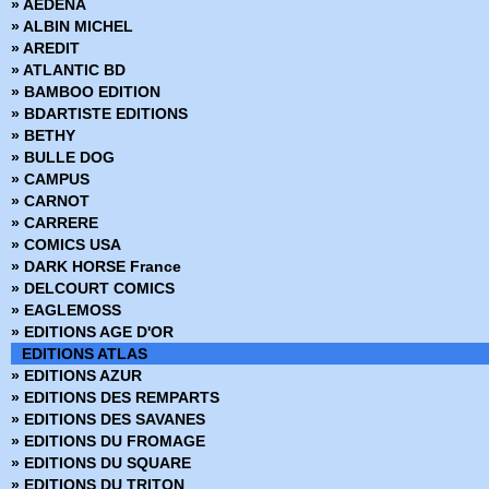
» AEDENA
› Star Wars - 46
» ALBIN MICHEL
› Star Wars - 47
» AREDIT
› Star Wars - 48
» ATLANTIC BD
› Star Wars - 49
» BAMBOO EDITION
› Star Wars - 50
» BDARTISTE EDITIONS
› Star Wars - 51
» BETHY
› Star Wars - 52
» BULLE DOG
› Star Wars - 53
» CAMPUS
› Star Wars - 54
» CARNOT
› Star Wars - 55
» CARRERE
› Star Wars - 56
» COMICS USA
› Star Wars - 57
» DARK HORSE France
› Star Wars - 58
» DELCOURT COMICS
› Star Wars - 59
» EAGLEMOSS
› Star Wars - 60
» EDITIONS AGE D'OR
› Star Wars - 61
EDITIONS ATLAS
› Star Wars - 62
» EDITIONS AZUR
› Star Wars - 63
» EDITIONS DES REMPARTS
› Star Wars - 64
» EDITIONS DES SAVANES
› Star Wars - 65
» EDITIONS DU FROMAGE
› Star Wars - 66
» EDITIONS DU SQUARE
› Star Wars - 67
» EDITIONS DU TRITON