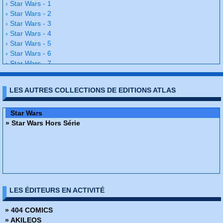
› Star Wars - 1
› Star Wars - 2
› Star Wars - 3
› Star Wars - 4
› Star Wars - 5
› Star Wars - 6
› Star Wars - 7
› Star Wars - 8
› Star Wars - 9
LES AUTRES COLLECTIONS DE EDITIONS ATLAS
› Star Wars - 10
› Star Wars - 11
› Star Wars - 12
Star Wars
› Star Wars - 13
» Star Wars Hors Série
› Star Wars - 14
› Star Wars - 15
› Star Wars - 16
› Star Wars - 17
› Star Wars - 18
› Star Wars - 19
LES ÉDITEURS EN ACTIVITÉ
› Star Wars - 20
› Star Wars - 21
» 404 COMICS
› Star Wars - 22
» AKILEOS
› Star Wars - 23