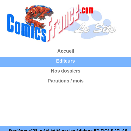
Accueil
Editeurs
Nos dossiers
Parutions / mois
Star Wars n°28, a été édité par les éditions EDITIONS ATLAS.