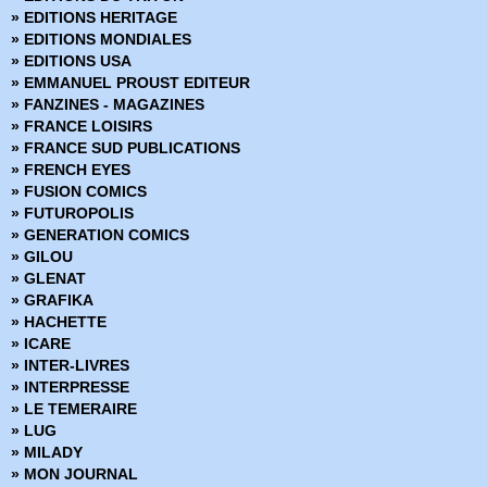
› Star Wars - 68
» EDITIONS HERITAGE
› Star Wars - 69
» EDITIONS MONDIALES
› Star Wars - 70
» EDITIONS USA
› Star Wars - 71
» EMMANUEL PROUST EDITEUR
› Star Wars - 72
» FANZINES - MAGAZINES
› Star Wars - 73
» FRANCE LOISIRS
› Star Wars - 74
» FRANCE SUD PUBLICATIONS
› Star Wars - 75
» FRENCH EYES
› Star Wars - 76
» FUSION COMICS
› Star Wars - 77
» FUTUROPOLIS
› Star Wars - 78
» GENERATION COMICS
› Star Wars - 79
» GILOU
› Star Wars - 80
» GLENAT
» GRAFIKA
» HACHETTE
» ICARE
» INTER-LIVRES
» INTERPRESSE
» LE TEMERAIRE
» LUG
» MILADY
» MON JOURNAL