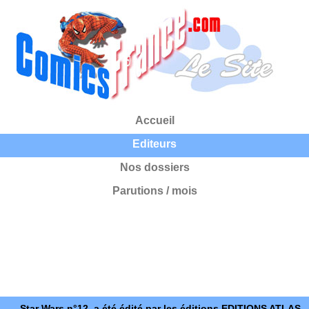
Accueil
Editeurs
Nos dossiers
Parutions / mois
Star Wars n°12, a été édité par les éditions EDITIONS ATLAS.