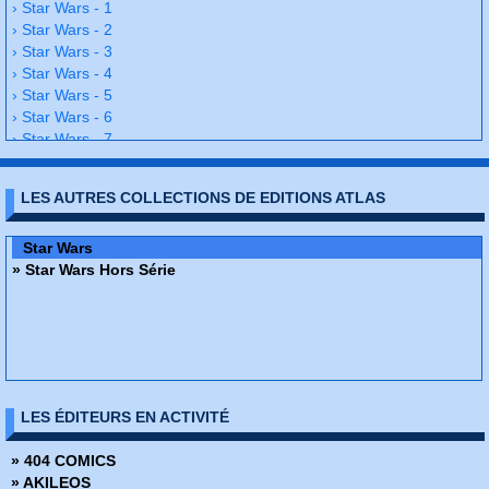
› Star Wars - 1
› Star Wars - 2
› Star Wars - 3
› Star Wars - 4
› Star Wars - 5
› Star Wars - 6
› Star Wars - 7
› Star Wars - 8
› Star Wars - 9
LES AUTRES COLLECTIONS DE EDITIONS ATLAS
› Star Wars - 10
› Star Wars - 11
Star Wars - 12
Star Wars
› Star Wars - 13
» Star Wars Hors Série
› Star Wars - 14
› Star Wars - 15
› Star Wars - 16
› Star Wars - 17
› Star Wars - 18
› Star Wars - 19
LES ÉDITEURS EN ACTIVITÉ
› Star Wars - 20
› Star Wars - 21
» 404 COMICS
› Star Wars - 22
» AKILEOS
› Star Wars - 23