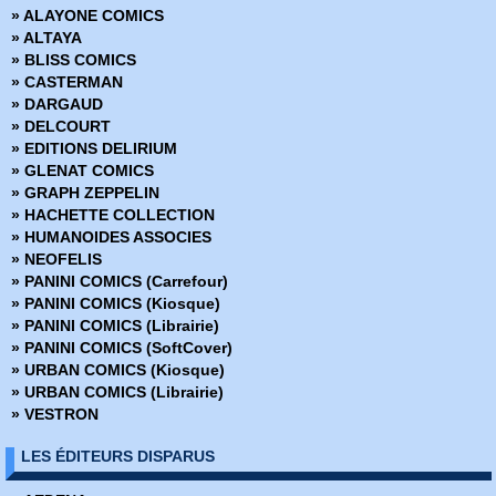
» ALAYONE COMICS
› Star Wars - 24
» ALTAYA
› Star Wars - 25
» BLISS COMICS
› Star Wars - 26
» CASTERMAN
› Star Wars - 27
» DARGAUD
› Star Wars - 28
» DELCOURT
› Star Wars - 29
» EDITIONS DELIRIUM
› Star Wars - 30
» GLENAT COMICS
› Star Wars - 31
» GRAPH ZEPPELIN
› Star Wars - 32
» HACHETTE COLLECTION
› Star Wars - 33
» HUMANOIDES ASSOCIES
› Star Wars - 34
» NEOFELIS
› Star Wars - 35
» PANINI COMICS (Carrefour)
› Star Wars - 36
» PANINI COMICS (Kiosque)
› Star Wars - 37
» PANINI COMICS (Librairie)
› Star Wars - 38
» PANINI COMICS (SoftCover)
› Star Wars - 39
» URBAN COMICS (Kiosque)
› Star Wars - 40
» URBAN COMICS (Librairie)
› Star Wars - 41
» VESTRON
› Star Wars - 42
› Star Wars - 43
LES ÉDITEURS DISPARUS
› Star Wars - 44
› Star Wars - 45