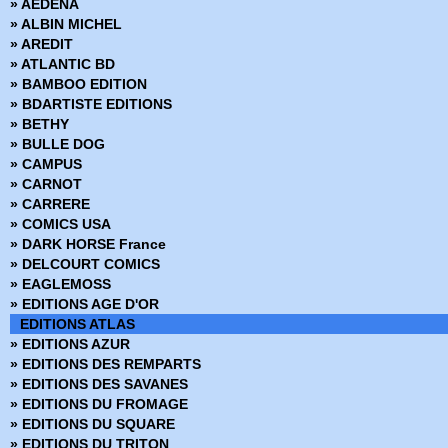
» AEDENA
› Star Wars - 46
» ALBIN MICHEL
› Star Wars - 47
» AREDIT
› Star Wars - 48
» ATLANTIC BD
› Star Wars - 49
» BAMBOO EDITION
› Star Wars - 50
» BDARTISTE EDITIONS
› Star Wars - 51
» BETHY
› Star Wars - 52
» BULLE DOG
› Star Wars - 53
» CAMPUS
› Star Wars - 54
» CARNOT
› Star Wars - 55
» CARRERE
› Star Wars - 56
» COMICS USA
› Star Wars - 57
» DARK HORSE France
› Star Wars - 58
» DELCOURT COMICS
› Star Wars - 59
» EAGLEMOSS
› Star Wars - 60
» EDITIONS AGE D'OR
› Star Wars - 61
EDITIONS ATLAS
› Star Wars - 62
» EDITIONS AZUR
› Star Wars - 63
» EDITIONS DES REMPARTS
› Star Wars - 64
» EDITIONS DES SAVANES
› Star Wars - 65
» EDITIONS DU FROMAGE
› Star Wars - 66
» EDITIONS DU SQUARE
› Star Wars - 67
» EDITIONS DU TRITON