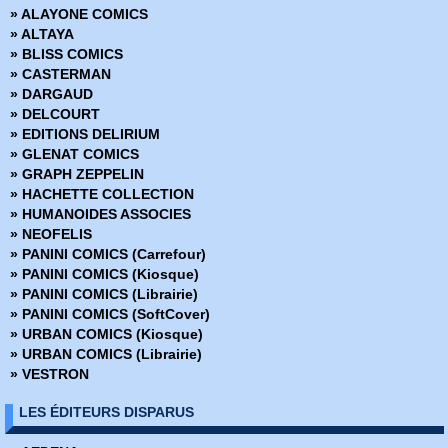
» ALAYONE COMICS
› Star Wars - 24
» ALTAYA
› Star Wars - 25
» BLISS COMICS
Star Wars - 26
» CASTERMAN
› Star Wars - 27
» DARGAUD
› Star Wars - 28
» DELCOURT
› Star Wars - 29
» EDITIONS DELIRIUM
› Star Wars - 30
» GLENAT COMICS
› Star Wars - 31
» GRAPH ZEPPELIN
› Star Wars - 32
» HACHETTE COLLECTION
› Star Wars - 33
» HUMANOIDES ASSOCIES
› Star Wars - 34
» NEOFELIS
› Star Wars - 35
» PANINI COMICS (Carrefour)
› Star Wars - 36
» PANINI COMICS (Kiosque)
› Star Wars - 37
» PANINI COMICS (Librairie)
› Star Wars - 38
» PANINI COMICS (SoftCover)
› Star Wars - 39
» URBAN COMICS (Kiosque)
› Star Wars - 40
» URBAN COMICS (Librairie)
› Star Wars - 41
» VESTRON
› Star Wars - 42
› Star Wars - 43
LES ÉDITEURS DISPARUS
› Star Wars - 44
› Star Wars - 45