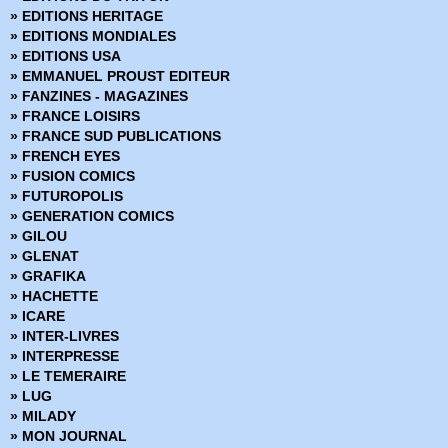
› Star Wars - 68
» EDITIONS HERITAGE
› Star Wars - 69
» EDITIONS MONDIALES
› Star Wars - 70
» EDITIONS USA
› Star Wars - 71
» EMMANUEL PROUST EDITEUR
› Star Wars - 72
» FANZINES - MAGAZINES
› Star Wars - 73
» FRANCE LOISIRS
› Star Wars - 74
» FRANCE SUD PUBLICATIONS
› Star Wars - 75
» FRENCH EYES
› Star Wars - 76
» FUSION COMICS
› Star Wars - 77
» FUTUROPOLIS
› Star Wars - 78
» GENERATION COMICS
› Star Wars - 79
» GILOU
› Star Wars - 80
» GLENAT
» GRAFIKA
» HACHETTE
» ICARE
» INTER-LIVRES
» INTERPRESSE
» LE TEMERAIRE
» LUG
» MILADY
» MON JOURNAL