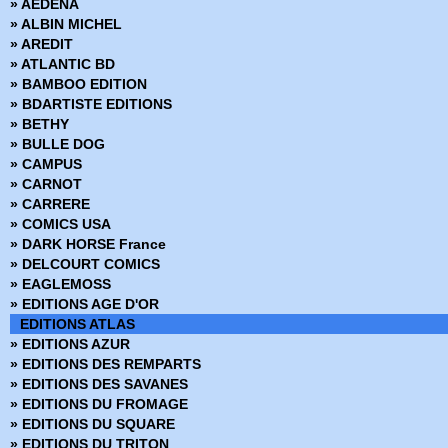
» AEDENA
› Star Wars - 46
» ALBIN MICHEL
› Star Wars - 47
» AREDIT
› Star Wars - 48
» ATLANTIC BD
› Star Wars - 49
» BAMBOO EDITION
› Star Wars - 50
» BDARTISTE EDITIONS
› Star Wars - 51
» BETHY
› Star Wars - 52
» BULLE DOG
› Star Wars - 53
» CAMPUS
› Star Wars - 54
» CARNOT
› Star Wars - 55
» CARRERE
› Star Wars - 56
» COMICS USA
› Star Wars - 57
» DARK HORSE France
› Star Wars - 58
» DELCOURT COMICS
› Star Wars - 59
» EAGLEMOSS
› Star Wars - 60
» EDITIONS AGE D'OR
› Star Wars - 61
EDITIONS ATLAS
› Star Wars - 62
» EDITIONS AZUR
› Star Wars - 63
» EDITIONS DES REMPARTS
› Star Wars - 64
» EDITIONS DES SAVANES
› Star Wars - 65
» EDITIONS DU FROMAGE
› Star Wars - 66
» EDITIONS DU SQUARE
› Star Wars - 67
» EDITIONS DU TRITON