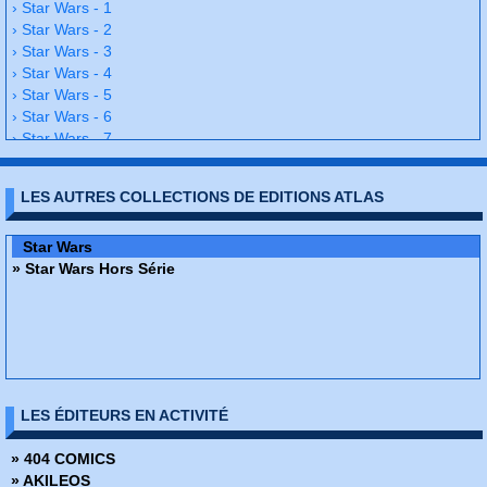
› Star Wars - 1
› Star Wars - 2
› Star Wars - 3
› Star Wars - 4
› Star Wars - 5
› Star Wars - 6
› Star Wars - 7
› Star Wars - 8
› Star Wars - 9
LES AUTRES COLLECTIONS DE EDITIONS ATLAS
› Star Wars - 10
› Star Wars - 11
› Star Wars - 12
Star Wars
› Star Wars - 13
» Star Wars Hors Série
› Star Wars - 14
› Star Wars - 15
› Star Wars - 16
› Star Wars - 17
› Star Wars - 18
› Star Wars - 19
LES ÉDITEURS EN ACTIVITÉ
› Star Wars - 20
› Star Wars - 21
» 404 COMICS
› Star Wars - 22
» AKILEOS
› Star Wars - 23