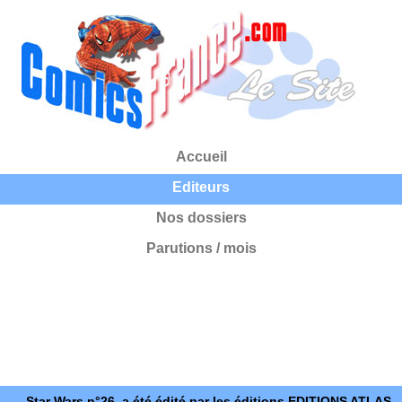
Accueil
Editeurs
Nos dossiers
Parutions / mois
Star Wars n°26, a été édité par les éditions EDITIONS ATLAS.