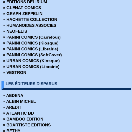
» EDITIONS DELIRIUM
› Spécial strange 30
» Une aventure de Kazar
» GLENAT COMICS
› Spécial strange 31
» Une aventure de l'Araignée
» GRAPH ZEPPELIN
› Spécial strange 32
» Une aventure des Fantastiques
» HACHETTE COLLECTION
› Spécial strange 33
» Une aventure des X-Men
» HUMANOIDES ASSOCIES
› Spécial strange 34
» NEOFELIS
› Spécial strange 35
» PANINI COMICS (Carrefour)
› Spécial strange 36
» PANINI COMICS (Kiosque)
› Spécial strange 37
» PANINI COMICS (Librairie)
› Spécial strange 38
» PANINI COMICS (SoftCover)
› Spécial strange 39
» URBAN COMICS (Kiosque)
› Spécial strange 40
» URBAN COMICS (Librairie)
› Spécial strange 41
» VESTRON
Spécial strange 42
› Spécial strange 43
LES ÉDITEURS DISPARUS
› Spécial strange 44
› Spécial strange 45
» AEDENA
› Spécial strange 46
» ALBIN MICHEL
› Spécial strange 47
» AREDIT
› Spécial strange 48
» ATLANTIC BD
› Spécial strange 49
» BAMBOO EDITION
› Spécial strange 50
» BDARTISTE EDITIONS
› Spécial strange 51
» BETHY