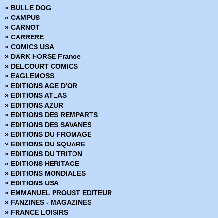
› Spécial strange 52
» BULLE DOG
› Spécial strange 53
» CAMPUS
› Spécial strange 54
» CARNOT
› Spécial strange 55
» CARRERE
› Spécial strange 56
» COMICS USA
› Spécial strange 57
» DARK HORSE France
› Spécial strange 58
» DELCOURT COMICS
› Spécial strange 59
» EAGLEMOSS
» EDITIONS AGE D'OR
» EDITIONS ATLAS
» EDITIONS AZUR
» EDITIONS DES REMPARTS
» EDITIONS DES SAVANES
» EDITIONS DU FROMAGE
» EDITIONS DU SQUARE
» EDITIONS DU TRITON
» EDITIONS HERITAGE
» EDITIONS MONDIALES
» EDITIONS USA
» EMMANUEL PROUST EDITEUR
» FANZINES - MAGAZINES
» FRANCE LOISIRS