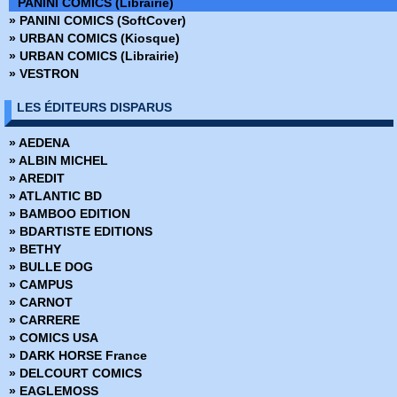
PANINI COMICS (Librairie)
» Dark Horse
» PANINI COMICS (SoftCover)
» Dark Side
» URBAN COMICS (Kiosque)
» DC Absolute
» URBAN COMICS (Librairie)
» DC Anthologie
» VESTRON
» DC Archives
» DC Big Book
LES ÉDITEURS DISPARUS
» DC Cult
» DC Deluxe
» AEDENA
» DC Heroes
» ALBIN MICHEL
» DC Icons
» AREDIT
» DC Omnibus
» ATLANTIC BD
» Deadpool Versus
» BAMBOO EDITION
» Dynamite
» BDARTISTE EDITIONS
» Edition limitée
» BETHY
» Edition Prestige
» BULLE DOG
» Encyclopédies Marvel
» CAMPUS
» Ere de Conan
» CARNOT
» Fringe
» CARRERE
» Green Hornet
» COMICS USA
» Hors Collections
» DARK HORSE France
» Iron-man - Les Aventures
» DELCOURT COMICS
» La planéte des singes
» EAGLEMOSS