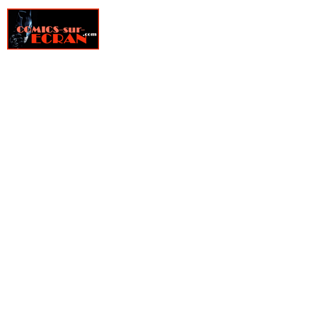
» The Complete Spider-Man Strips
» TKO Comics
» Vertigo Big Book
» Vertigo Cult
» Vertigo Deluxe
» Vertigo Graphic Novel
» Web of Heroes Collection
» Wildstorm Anthologie
» Wildstorm Deluxe
» Wildstorm graphic novel