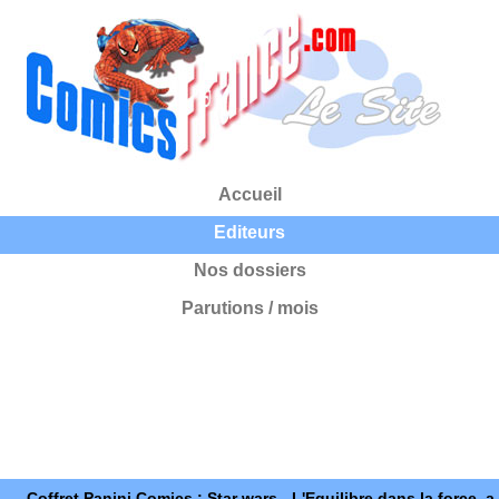
Accueil
Editeurs
Nos dossiers
Parutions / mois
Coffret Panini Comics : Star wars - L'Equilibre dans la force, a