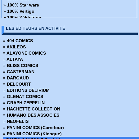
» 100% Star wars
» 100% Vertigo
» 100% Wildstorm
» 48H de BD
LES ÉDITEURS EN ACTIVITÉ
» ABC Deluxe
» Alien
» 404 COMICS
» Amazing Fantasy
» AKILEOS
» Avengers - La collection anniversaire
» ALAYONE COMICS
» AWA Studios
» ALTAYA
» Best Comics
» BLISS COMICS
» Best of Marvel
» CASTERMAN
» Best Sellers
» DARGAUD
» Black, White & Blood
» DELCOURT
» Boom Studios
» EDITIONS DELIRIUM
» Buffy contre les vampires
» GLENAT COMICS
» Buffy contre les vampires Saison 8
» GRAPH ZEPPELIN
Coffret Panini Comics
» HACHETTE COLLECTION
» Collection inconnue
» HUMANOIDES ASSOCIES
» Conan (2009)
» NEOFELIS
» Conan Colossal
» PANINI COMICS (Carrefour)
» Conan le barbare (2019)
» PANINI COMICS (Kiosque)
» Conan le barbare (2024)