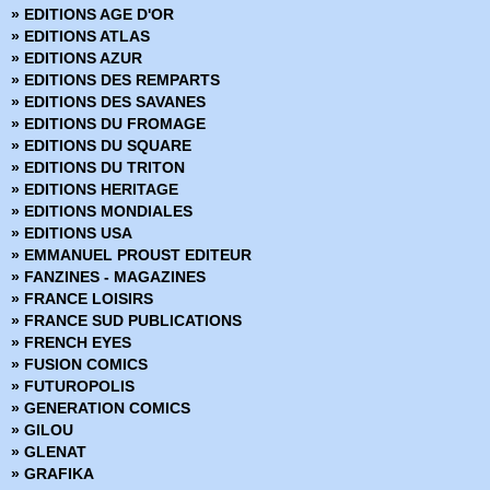
» Le printemps des Comics
» EDITIONS AGE D'OR
» Les chroniques de Conan
» EDITIONS ATLAS
» Marvel - Les grandes sagas
» EDITIONS AZUR
» Marvel - Les incontournables
» EDITIONS DES REMPARTS
» Marvel - Les origines
» EDITIONS DES SAVANES
» Marvel Absolute
» EDITIONS DU FROMAGE
» Marvel Anthologie
» EDITIONS DU SQUARE
» Marvel Aventures
» EDITIONS DU TRITON
» Marvel Cinematic
» EDITIONS HERITAGE
» Marvel Classic - Les Intégrales
» EDITIONS MONDIALES
» Marvel Dark
» EDITIONS USA
» Marvel Decades
» EMMANUEL PROUST EDITEUR
» Marvel Deluxe
» FANZINES - MAGAZINES
» Marvel Epic Collection
» FRANCE LOISIRS
» Marvel Events
» FRANCE SUD PUBLICATIONS
» Marvel Gold
» FRENCH EYES
» Marvel Graphic Novels
» FUSION COMICS
» Marvel Icons
» FUTUROPOLIS
» Marvel Illustration Book
» GENERATION COMICS
» Marvel Kids
» GILOU
» Marvel Legacy
» GLENAT
» Marvel Max
» GRAFIKA
» Marvel Mini Monster