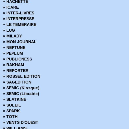
» HACHETTE
» Marvel Monster Edition
» ICARE
» Marvel Multiverse
» INTER-LIVRES
» Marvel Next Gen
» INTERPRESSE
» Marvel Now
» LE TEMERAIRE
» Marvel Omnibus
» LUG
» Marvel Poche
» MILADY
» Marvel Premium
» MON JOURNAL
» Marvel Prestige
» NEPTUNE
» Marvel Select
» PEPLUM
» Marvel Super Héroines
» PUBLICNESS
» Marvel Transatlantique
» RAKHAM
» Marvel Verse
» REPORTER
» Marvel Vintage
» ROSSEL EDITION
» Marvel Visionnaries
» SAGEDITION
» Millarworld
» SEMIC (Kiosque)
» Miracleman
» SEMIC (Librairie)
» Must Have
» SLATKINE
» Nomen Omen
» SOLEIL
» Panini Comics France fête ses 20 ans
» SPARK
» Powers
» TOTH
» Prix Découverte
» VENTS D'OUEST
» Project Superpowers
» WILLIAMS