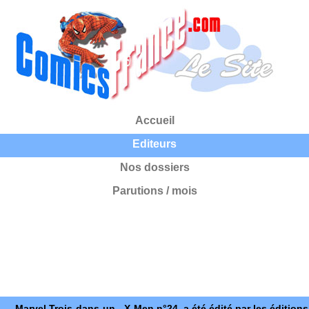
Accueil
Editeurs
Nos dossiers
Parutions / mois
Marvel Trois-dans-un - X-Men n°24, a été édité par les éditions