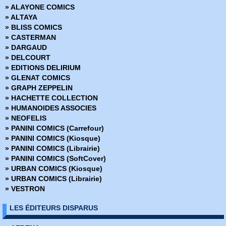
» ALAYONE COMICS
» G.I. Joe
» ALTAYA
» Kamandi le dernier garçon sur Terre
» BLISS COMICS
» Karaté Kid
» CASTERMAN
» L'Equipe Marvel
» DARGAUD
» L'Etonnant Spider-man
» DELCOURT
» L'Incroyable Hulk
» EDITIONS DELIRIUM
» L'Invincible Iron-man
» GLENAT COMICS
» La Légion des Super Héros
» GRAPH ZEPPELIN
» La Légion des Super Héros et les Jeunes Titans
» HACHETTE COLLECTION
» Le Fantôme
» HUMANOIDES ASSOCIES
» Le monstre de Frankenstein
» NEOFELIS
» Le Pouvoir de Warlock
» PANINI COMICS (Carrefour)
» Le puissant Thor
» PANINI COMICS (Kiosque)
» Le retour du Jedi
» PANINI COMICS (Librairie)
» Le tombeau de Dracula
» PANINI COMICS (SoftCover)
» Les Mystérieux X-Men
» URBAN COMICS (Kiosque)
» Les Nouveaux Jeunes Titans
» URBAN COMICS (Librairie)
» Les Sectaurs Guerriers de Symbion
» VESTRON
» Les Transformers
» Les Vengeurs
LES ÉDITEURS DISPARUS
Marvel Trois-dans-un - X-Men
» Rawhide Kid