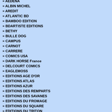
» AEDENA
» Shang Shi - Maître de Kung fu
» ALBIN MICHEL
» Star Wars Trois-dans-un
» AREDIT
» Superman
» ATLANTIC BD
» Trois-dans-un Flash
» BAMBOO EDITION
» Wonder Woman
» BDARTISTE EDITIONS
» BETHY
» BULLE DOG
» CAMPUS
» CARNOT
» CARRERE
» COMICS USA
» DARK HORSE France
» DELCOURT COMICS
» EAGLEMOSS
» EDITIONS AGE D'OR
» EDITIONS ATLAS
» EDITIONS AZUR
» EDITIONS DES REMPARTS
» EDITIONS DES SAVANES
» EDITIONS DU FROMAGE
» EDITIONS DU SQUARE
» EDITIONS DU TRITON