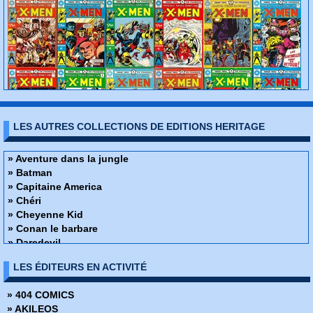
LES AUTRES COLLECTIONS DE EDITIONS HERITAGE
» Aventure dans la jungle
» Batman
» Capitaine America
» Chéri
» Cheyenne Kid
» Conan le barbare
» Daredevil
» Docteur Strange
LES ÉDITEURS EN ACTIVITÉ
» Fantastic Four
» Fantômes echos du monde du spiritisme
» 404 COMICS
» Flash
» AKILEOS
» Flash Gordon