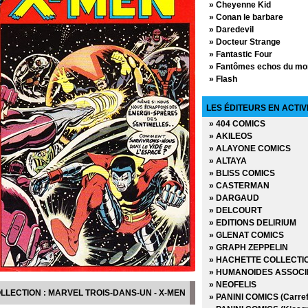
» Cheyenne Kid
» Conan le barbare
» Daredevil
» Docteur Strange
» Fantastic Four
» Fantômes echos du mon
» Flash
» Flash Gordon
» G.I. Joe
LES ÉDITEURS EN ACTIV
» Kamandi le dernier gar
» 404 COMICS
» Karaté Kid
» AKILEOS
» L'Equipe Marvel
» ALAYONE COMICS
» L'Etonnant Spider-man
» ALTAYA
» L'Incroyable Hulk
» BLISS COMICS
» L'Invincible Iron-man
» CASTERMAN
» La Légion des Super H
» DARGAUD
» La Légion des Super Hé
» DELCOURT
» Le Fantôme
» EDITIONS DELIRIUM
» Le monstre de Franken
» GLENAT COMICS
» Le Pouvoir de Warlock
» GRAPH ZEPPELIN
» Le puissant Thor
» HACHETTE COLLECTI
» Le retour du Jedi
» HUMANOIDES ASSOCI
» Le tombeau de Dracula
» NEOFELIS
» Les Mystérieux X-Men
LLECTION : MARVEL TROIS-DANS-UN - X-MEN
» PANINI COMICS (Carref
» Les Nouveaux Jeunes T