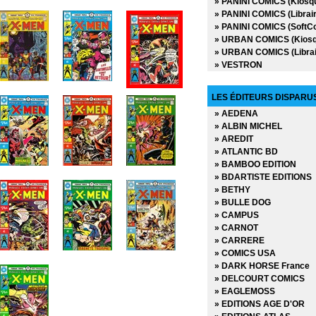
» PANINI COMICS (Kiosq
» Les Sectaurs Guerrier
» PANINI COMICS (Librair
» Les Transformers
» PANINI COMICS (SoftC
» Les Vengeurs
» URBAN COMICS (Kiosq
Marvel Trois-dans-un -
» URBAN COMICS (Librai
» Rawhide Kid
» VESTRON
» Shang Shi - Maître de K
» Star Wars Trois-dans-u
» Superman
LES ÉDITEURS DISPARU
» Trois-dans-un Flash
» AEDENA
» Wonder Woman
» ALBIN MICHEL
» AREDIT
» ATLANTIC BD
» BAMBOO EDITION
» BDARTISTE EDITIONS
» BETHY
» BULLE DOG
» CAMPUS
» CARNOT
» CARRERE
» COMICS USA
» DARK HORSE France
» DELCOURT COMICS
» EAGLEMOSS
» EDITIONS AGE D'OR