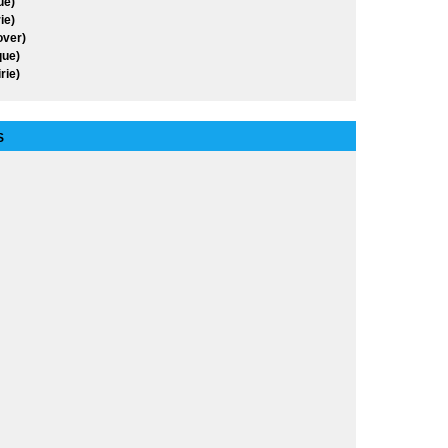
ue)
s de Symbion
ie)
over)
ue)
 X-Men
rie)
ung fu
n
S