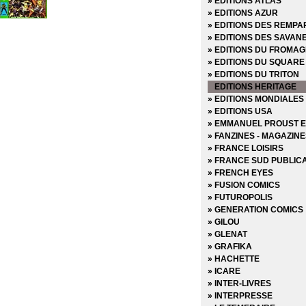
» EDITIONS ATLAS
» EDITIONS AZUR
» EDITIONS DES REMPA
» EDITIONS DES SAVAN
» EDITIONS DU FROMAG
» EDITIONS DU SQUARE
» EDITIONS DU TRITON
EDITIONS HERITAGE
» EDITIONS MONDIALES
» EDITIONS USA
» EMMANUEL PROUST E
» FANZINES - MAGAZIN
» FRANCE LOISIRS
» FRANCE SUD PUBLIC
» FRENCH EYES
» FUSION COMICS
» FUTUROPOLIS
» GENERATION COMICS
» GILOU
» GLENAT
» GRAFIKA
» HACHETTE
» ICARE
» INTER-LIVRES
» INTERPRESSE