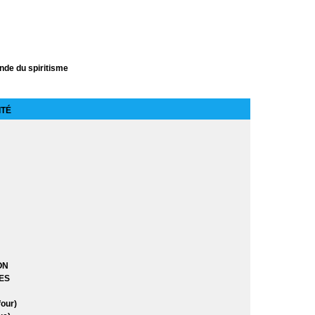
de du spiritisme
ITÉ
çon sur Terre
éros
ros et les Jeunes Titans
stein
ON
ES
our)
itans