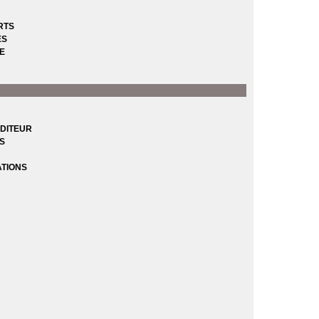
RTS
ES
E
DITEUR
ES
ATIONS