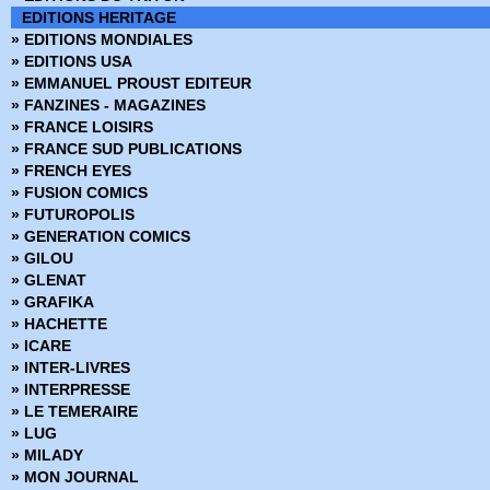
› 68-69
EDITIONS HERITAGE
› 70-71
» EDITIONS MONDIALES
› 72-73
» EDITIONS USA
› 74-75
» EMMANUEL PROUST EDITEUR
› 76-77
» FANZINES - MAGAZINES
› 78-79
» FRANCE LOISIRS
› 80-81
» FRANCE SUD PUBLICATIONS
› 82-83
» FRENCH EYES
› 84-85
» FUSION COMICS
› 86-87
» FUTUROPOLIS
› 88-89
» GENERATION COMICS
› 90-91
» GILOU
› 92-93
» GLENAT
› 94-95
» GRAFIKA
› 96-97
» HACHETTE
› 98-99
» ICARE
› 100-101
» INTER-LIVRES
› 102-103
» INTERPRESSE
› 104-105
» LE TEMERAIRE
› 106-107
» LUG
› 108-109
» MILADY
› 110-111
» MON JOURNAL
› 112-113