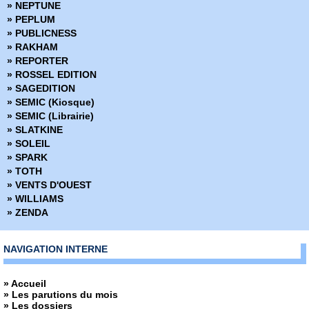
» NEPTUNE
› 114-115
» PEPLUM
› 116-117
» PUBLICNESS
› 118-119
» RAKHAM
› 120-121
» REPORTER
› 122-123
» ROSSEL EDITION
› 124-125
» SAGEDITION
› 126-127
» SEMIC (Kiosque)
› 128-129
» SEMIC (Librairie)
› 130-131
» SLATKINE
› 132-133
» SOLEIL
› 134-135
» SPARK
› 136-137
» TOTH
› 138-139
» VENTS D'OUEST
› 140-141
» WILLIAMS
› 142-143
» ZENDA
› 144-145
› 146-147
› 148-149
NAVIGATION INTERNE
› 150-151
› 152-153
» Accueil
› 154-155
» Les parutions du mois
› 156-157
» Les dossiers