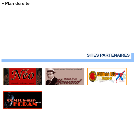
› 158-159
» Plan du site
SITES PARTENAIRES