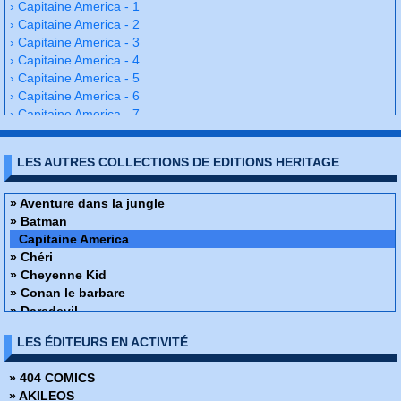
› Capitaine America - 1
› Capitaine America - 2
› Capitaine America - 3
› Capitaine America - 4
› Capitaine America - 5
› Capitaine America - 6
› Capitaine America - 7
› Capitaine America - 8
› Capitaine America - 9
LES AUTRES COLLECTIONS DE EDITIONS HERITAGE
› Capitaine America - 10
› Capitaine America - 11
› Capitaine America - 12
» Aventure dans la jungle
› Capitaine America - 13
» Batman
› Capitaine America - 14
Capitaine America
› Capitaine America - 15
» Chéri
› Capitaine America - 16
» Cheyenne Kid
› Capitaine America - 17
» Conan le barbare
› Capitaine America - 18
» Daredevil
› Capitaine America - 19
» Docteur Strange
LES ÉDITEURS EN ACTIVITÉ
› Capitaine America - 20
» Fantastic Four
› Capitaine America - 21
» Fantômes echos du monde du spiritisme
» 404 COMICS
› Capitaine America - 22
» Flash
» AKILEOS
› Capitaine America - 23
» Flash Gordon