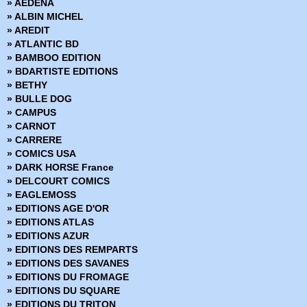
» AEDENA
› Capitaine America - 46
» Shang Shi - Maître de Kung fu
» ALBIN MICHEL
› Capitaine America - 47
» Star Wars Trois-dans-un
» AREDIT
› Capitaine America - 48
» Superman
» ATLANTIC BD
› Capitaine America - 49
» Trois-dans-un Flash
» BAMBOO EDITION
› Capitaine America - 50
» Wonder Woman
» BDARTISTE EDITIONS
› Capitaine America - 51
» BETHY
› Capitaine America - 52
» BULLE DOG
› Capitaine America - 53
» CAMPUS
› Capitaine America - 54
» CARNOT
› Capitaine America - 55
» CARRERE
Capitaine America - 56
» COMICS USA
› Capitaine America - 57
» DARK HORSE France
› Capitaine America - 58
» DELCOURT COMICS
› Capitaine America - 59
» EAGLEMOSS
› Capitaine America - 60
» EDITIONS AGE D'OR
› Capitaine America - 61
» EDITIONS ATLAS
› Capitaine America - 62
» EDITIONS AZUR
› Capitaine America - 63
» EDITIONS DES REMPARTS
› Capitaine America - 64
» EDITIONS DES SAVANES
› Capitaine America - 65
» EDITIONS DU FROMAGE
› Capitaine America - 66
» EDITIONS DU SQUARE
› Capitaine America - 67
» EDITIONS DU TRITON