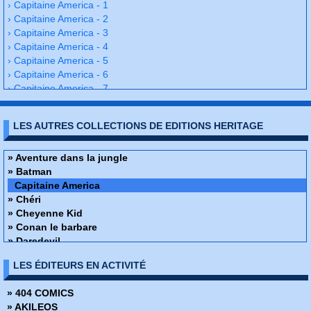
› Capitaine America - 1
› Capitaine America - 2
› Capitaine America - 3
› Capitaine America - 4
› Capitaine America - 5
› Capitaine America - 6
› Capitaine America - 7
› Capitaine America - 8
› Capitaine America - 9
LES AUTRES COLLECTIONS DE EDITIONS HERITAGE
› Capitaine America - 10
› Capitaine America - 11
› Capitaine America - 12
» Aventure dans la jungle
› Capitaine America - 13
» Batman
› Capitaine America - 14
Capitaine America
› Capitaine America - 15
» Chéri
› Capitaine America - 16
» Cheyenne Kid
› Capitaine America - 17
» Conan le barbare
› Capitaine America - 18
» Daredevil
› Capitaine America - 19
» Docteur Strange
LES ÉDITEURS EN ACTIVITÉ
› Capitaine America - 20
» Fantastic Four
› Capitaine America - 21
» Fantômes echos du monde du spiritisme
» 404 COMICS
› Capitaine America - 22
» Flash
» AKILEOS
› Capitaine America - 23
» Flash Gordon