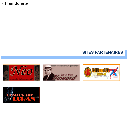
› 158-159
» Plan du site
SITES PARTENAIRES