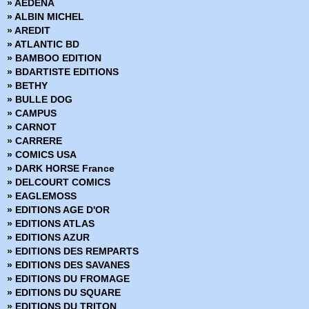
» AEDENA
› Capitaine America - 46
» Shang Shi - Maître de Kung fu
» ALBIN MICHEL
› Capitaine America - 47
» Star Wars Trois-dans-un
» AREDIT
› Capitaine America - 48
» Superman
» ATLANTIC BD
› Capitaine America - 49
» Trois-dans-un Flash
» BAMBOO EDITION
› Capitaine America - 50
» Wonder Woman
» BDARTISTE EDITIONS
› Capitaine America - 51
» BETHY
› Capitaine America - 52
» BULLE DOG
› Capitaine America - 53
» CAMPUS
› Capitaine America - 54
» CARNOT
› Capitaine America - 55
» CARRERE
› Capitaine America - 56
» COMICS USA
› Capitaine America - 57
» DARK HORSE France
› Capitaine America - 58
» DELCOURT COMICS
› Capitaine America - 59
» EAGLEMOSS
› Capitaine America - 60
» EDITIONS AGE D'OR
› Capitaine America - 61
» EDITIONS ATLAS
› Capitaine America - 62
» EDITIONS AZUR
› Capitaine America - 63
» EDITIONS DES REMPARTS
› Capitaine America - 64
» EDITIONS DES SAVANES
› Capitaine America - 65
» EDITIONS DU FROMAGE
› Capitaine America - 66
» EDITIONS DU SQUARE
› Capitaine America - 67
» EDITIONS DU TRITON