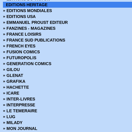
› 68-69
EDITIONS HERITAGE
› 70-71
» EDITIONS MONDIALES
› 72-73
» EDITIONS USA
› 74-75
» EMMANUEL PROUST EDITEUR
› 76-77
» FANZINES - MAGAZINES
› 78-79
» FRANCE LOISIRS
› 80-81
» FRANCE SUD PUBLICATIONS
› 82-83
» FRENCH EYES
› 84-85
» FUSION COMICS
› 86-87
» FUTUROPOLIS
› 88-89
» GENERATION COMICS
› 90-91
» GILOU
› 92-93
» GLENAT
› 94-95
» GRAFIKA
› 96-97
» HACHETTE
› 98-99
» ICARE
› 100-101
» INTER-LIVRES
› 102-103
» INTERPRESSE
› 104-105
» LE TEMERAIRE
› 106-107
» LUG
› 108-109
» MILADY
› 110-111
» MON JOURNAL
› 112-113