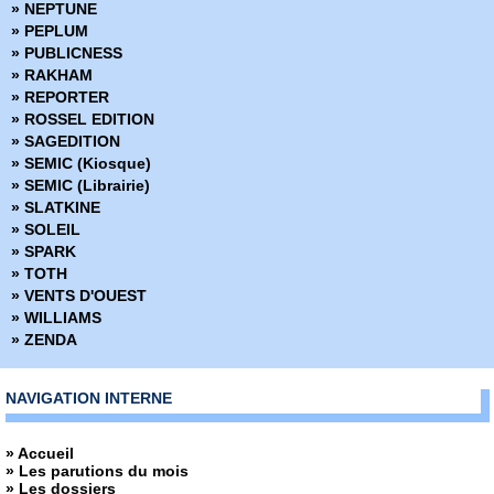
» NEPTUNE
› 114-115
» PEPLUM
› 116-117
» PUBLICNESS
› 118-119
» RAKHAM
› 120-121
» REPORTER
› 122-123
» ROSSEL EDITION
› 124-125
» SAGEDITION
› 126-127
» SEMIC (Kiosque)
› 128-129
» SEMIC (Librairie)
› 130-131
» SLATKINE
› 132-133
» SOLEIL
› 134-135
» SPARK
› 136-137
» TOTH
› 138-139
» VENTS D'OUEST
› 140-141
» WILLIAMS
› 142-143
» ZENDA
› 144-145
› 146-147
› 148-149
NAVIGATION INTERNE
› 150-151
› 152-153
» Accueil
› 154-155
» Les parutions du mois
› 156-157
» Les dossiers