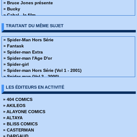
» Bruce Jones présente
» Bucky
» Cabal - le film
» Captain Sternn
TRAITANT DU MÊME SUJET
» Cholly et Gobmouche
» Chroniques de l'Ere Xénozoïque
» Créatures de crêve
» Spider-Man Hors Série
» Daredevil - Guerre et amour
» Fantask
» Dracula
» Spider-man Extra
» Elektra le retour
» Spider-man l'Age D'or
» Enfants du feu
» Spider-girl
» Fils du monde mutant
» Spider-man Hors Série (Vol 1 - 2001)
» Folies furieuses
» Spider-man (Vol 2 - 2000)
» Hellraiser
» Spider-man (Vol 1)
LES ÉDITEURS EN ACTIVITÉ
» Hurlements
» Spider-man
» Iron Wood
» Spider-Man Magazine
» 404 COMICS
» Judge Dredd - Megacity blues
Spider-Man - la fureur à mille têtes
» AKILEOS
» Jurassic Park
» Spider-man
» ALAYONE COMICS
» La Saga de Den
» Spidey
» ALTAYA
» Le Baron Rouge
» Spider-man Magazine
» BLISS COMICS
» Le Masque à l'envers
» Spider-man - Les incontournables
» CASTERMAN
» Les Angoisses d'Angus
» 3D Man - Spider-Man et les 4 Fantastiques
» DARGAUD