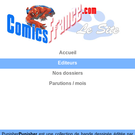
Accueil
Editeurs
Nos dossiers
Parutions / mois
Punisher
Punisher
est une collection de bande dessinée éditée par