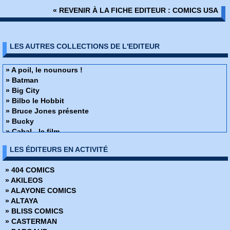
« REVENIR À LA FICHE EDITEUR : COMICS USA
LES AUTRES COLLECTIONS DE L'EDITEUR
» A poil, le nounours !
» Batman
» Big City
» Bilbo le Hobbit
» Bruce Jones présente
» Bucky
» Cabal - le film
» Captain Sternn
LES ÉDITEURS EN ACTIVITÉ
» Cholly et Gobmouche
» Chroniques de l'Ere Xénozoïque
» 404 COMICS
» Créatures de crêve
» AKILEOS
» Daredevil - Guerre et amour
» ALAYONE COMICS
» Dracula
» ALTAYA
» Elektra le retour
» BLISS COMICS
» Enfants du feu
» CASTERMAN
» Fils du monde mutant