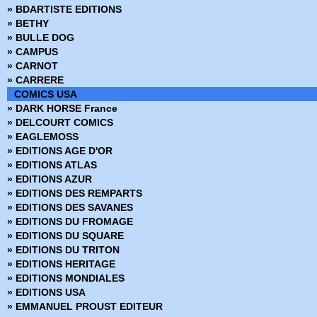
» BDARTISTE EDITIONS
» Rocketeer
» BETHY
» Sang pour sang
» BULLE DOG
» Sexe et amour
» CAMPUS
» Spider-Man - la fureur à mille têtes
» CARNOT
» Super Héros
» CARRERE
» Temps déchiré
COMICS USA
» USA Magazine
» DARK HORSE France
» Vic et Blood
» DELCOURT COMICS
» Voyage au coeur de la tempête
» EAGLEMOSS
» EDITIONS AGE D'OR
» EDITIONS ATLAS
» EDITIONS AZUR
» EDITIONS DES REMPARTS
» EDITIONS DES SAVANES
» EDITIONS DU FROMAGE
» EDITIONS DU SQUARE
» EDITIONS DU TRITON
» EDITIONS HERITAGE
» EDITIONS MONDIALES
» EDITIONS USA
» EMMANUEL PROUST EDITEUR