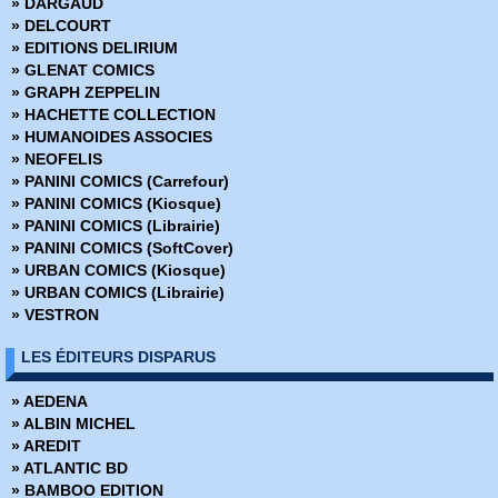
» DARGAUD
» Folies furieuses
» DELCOURT
» Hellraiser
» EDITIONS DELIRIUM
» Hurlements
» GLENAT COMICS
» Iron Wood
» GRAPH ZEPPELIN
» Judge Dredd - Megacity blues
» HACHETTE COLLECTION
» Jurassic Park
» HUMANOIDES ASSOCIES
» La Saga de Den
» NEOFELIS
» Le Baron Rouge
» PANINI COMICS (Carrefour)
» Le Masque à l'envers
» PANINI COMICS (Kiosque)
» Les Angoisses d'Angus
» PANINI COMICS (Librairie)
» Les Chauves sourient
» PANINI COMICS (SoftCover)
» Les Chroniques de Batman
» URBAN COMICS (Kiosque)
» Les Fous d'Arkham
» URBAN COMICS (Librairie)
» Les Mésaventures de Omaha
» VESTRON
» Les Singes rient
» Les Tortues Ninja
LES ÉDITEURS DISPARUS
» Les Tortues Ninja - L'origine
» Les Tortues Ninja - La rivière
» AEDENA
» Lobo
» ALBIN MICHEL
» Mechanics
» AREDIT
» Oh pardon !
» ATLANTIC BD
» Planètes pas nettes
» BAMBOO EDITION
Punisher