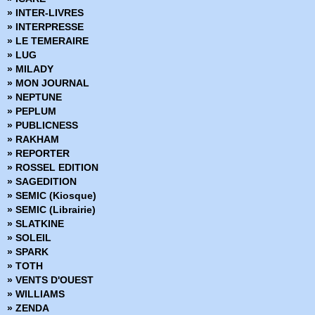
» Collection Outsider
» INTER-LIVRES
» Corps de pierre
» INTERPRESSE
» Cosmic detective
» LE TEMERAIRE
» Créatures sacrées
» LUG
» Criminal
» MILADY
» Damn Them All
» MON JOURNAL
» Damned
» NEPTUNE
» Dans la nuit noire
» PEPLUM
» Dark Ride
» PUBLICNESS
» Darkness
» RAKHAM
» Dead Body Road
» REPORTER
» Dead inside
» ROSSEL EDITION
» Death Sentence
» SAGEDITION
» Démons
» SEMIC (Kiosque)
» Density
» SEMIC (Librairie)
» Derniers tests avant l'apocalypse
» SLATKINE
» Des loups dans les murs
» SOLEIL
» Desperados
» SPARK
» Docteur Wertham
» TOTH
» Down
» VENTS D'OUEST
» Dracula
» WILLIAMS
» Dropsie Avenue
» ZENDA
» Duck and Cover