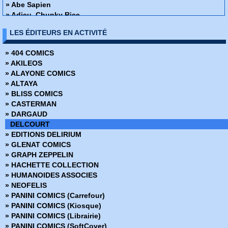
» Abe Sapien
» Adieu, Chunky Rice
» Affaire de famille
LES ÉDITEURS EN ACTIVITÉ
» Alex + Ada
» Ange ou Démon
» 404 COMICS
» Apprendre à dessiner des super-héros
» AKILEOS
» Arrowsmith
» ALAYONE COMICS
» Assistante & Exécutrice
» ALTAYA
» Astronauts in trouble
» BLISS COMICS
» Athena
» CASTERMAN
» Attoneen
» DARGAUD
» Au cœur de la tempête
DELCOURT
» Avatar - Au coeur des ombres
» EDITIONS DELIRIUM
» Avatar - Aux frontières de pandora
» GLENAT COMICS
» Avatar - Le champ céleste
» GRAPH ZEPPELIN
» Avatar - Le destin de Tsu Tey
» HACHETTE COLLECTION
» Avatar - S'adapter ou mourir
» HUMANOIDES ASSOCIES
» Bad Ass
» NEOFELIS
» Bad Blood
» PANINI COMICS (Carrefour)
» Barnstormers
» PANINI COMICS (Kiosque)
» Batman - Année 1
» PANINI COMICS (Librairie)
» Batman - Rire et mourir
» PANINI COMICS (SoftCover)