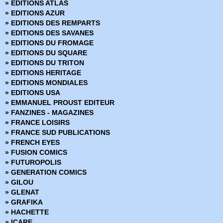
» EDITIONS ATLAS
» BPRD Origines
» EDITIONS AZUR
» Brit
» EDITIONS DES REMPARTS
» BRZRKR
» EDITIONS DES SAVANES
» BRZRKR - Bloodlines
» EDITIONS DU FROMAGE
» BuzzKill
» EDITIONS DU SQUARE
» Cages
» EDITIONS DU TRITON
» Canary
» EDITIONS HERITAGE
» Captain Ginger
» EDITIONS MONDIALES
» Changing Ways
» EDITIONS USA
» Charlie Adlard - Art Book
» EMMANUEL PROUST EDITEUR
» Château l'attente
» FANZINES - MAGAZINES
» Chimichanga
» FRANCE LOISIRS
» Choker
» FRANCE SUD PUBLICATIONS
» Chroniques de Corum
» FRENCH EYES
» Chroniques de Groom Lake
» FUSION COMICS
» Cinder & Ashe
» FUTUROPOLIS
» ClaSSwar
» GENERATION COMICS
» Clear
» GILOU
» Clone
» GLENAT
» Clones
» GRAFIKA
» Clyde fans
» HACHETTE
» Codeflesh
» ICARE