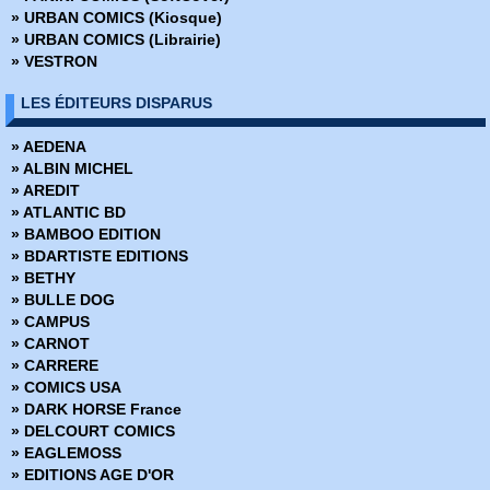
» Batman - The Dark Knight
» URBAN COMICS (Kiosque)
» Battle Chasers - Intégrale
» URBAN COMICS (Librairie)
» Battle Pope - Intégrale
» VESTRON
» Battlebeast - Le Fauve de combat
» Berlin
LES ÉDITEURS DISPARUS
» Bêtes de somme
» Big Guy
» AEDENA
» Big man plans
» ALBIN MICHEL
» Birthright
» AREDIT
» Black Hole
» ATLANTIC BD
» Black Kiss
» BAMBOO EDITION
» Blacking Out
» BDARTISTE EDITIONS
» Blade Runner 2019
» BETHY
» Blade Runner 2029
» BULLE DOG
» Blood and Thunder
» CAMPUS
» Body Bags
» CARNOT
» Bone
» CARRERE
» Bone Hors Série
» COMICS USA
» Bone Parish
» DARK HORSE France
» Bourbon Thret
» DELCOURT COMICS
» BPRD
» EAGLEMOSS
» BPRD - L'Enfer sur terre
» EDITIONS AGE D'OR
» BPRD - Un Mal bien connu