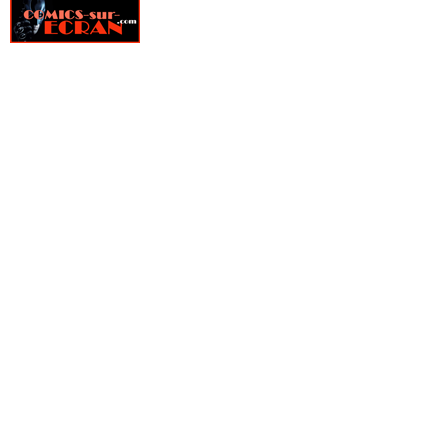
» Fondu au noir
» Fox-Boy
» Frank Cho - Art Book
» Frankenstein underground
» Free Agents
» Freshmen
» From Hell
» Furtif
» Genius
» Ghost Pepper
» Ghostbusters
» Ghosted
» GILT, La guilde des temporalistes indépendantes
» Girls
» Glory
» Goldfish
» Golgoth le dernier empereur
» Gone
» Green Valley
» Grendel, Kentucky
» Gunslinger Spawn
» Happy !