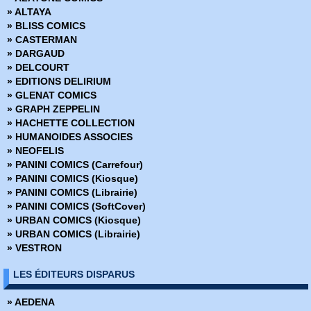
» Breathe
» ALTAYA
» Brick Bradford - l'intégrale
» BLISS COMICS
» Conan Anthologie
» CASTERMAN
» Conan l'intégrale
» DARGAUD
» Creepshow
» DELCOURT
» Danger Girl
» EDITIONS DELIRIUM
» Dark War
» GLENAT COMICS
» DC Heroes
» GRAPH ZEPPELIN
» Deathblow et Wolverine
» HACHETTE COLLECTION
» Elric
» HUMANOIDES ASSOCIES
» Emily The Strange
» NEOFELIS
» Flash Gordon - l'Age d'or
» PANINI COMICS (Carrefour)
» Flash Gordon - l'intégrale
» PANINI COMICS (Kiosque)
» Frankenstein - Le monstre est vivant
» PANINI COMICS (Librairie)
» FVZA
» PANINI COMICS (SoftCover)
» Green Lantern Versus Aliens
» URBAN COMICS (Kiosque)
» Histoire d'un sorcier
» URBAN COMICS (Librairie)
» Iron siege
» VESTRON
» JLA versus Predator
» Judge Dredd
LES ÉDITEURS DISPARUS
» Judge Dredd - Intégrale Noir et Blanc
» Judge Dredd - Mandroide
» AEDENA
» Justice League of America