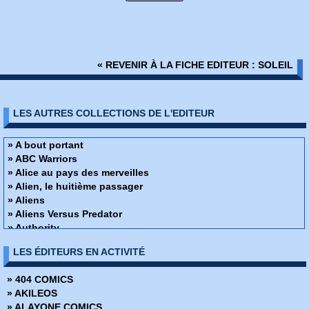
« REVENIR À LA FICHE EDITEUR : SOLEIL
LES AUTRES COLLECTIONS DE L'EDITEUR
» A bout portant
» ABC Warriors
» Alice au pays des merveilles
» Alien, le huitième passager
» Aliens
» Aliens Versus Predator
» Authority
» Batman
LES ÉDITEURS EN ACTIVITÉ
» Batman - Aliens
» Batman - La tragédie du démon
» 404 COMICS
» Batman Versus Predator
» AKILEOS
Battle chasers
» ALAYONE COMICS