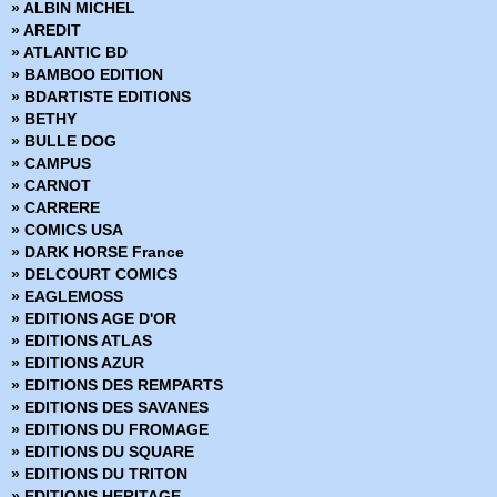
» ALBIN MICHEL
» Le Fantome - l'intégrale
» AREDIT
» Le Spirit
» ATLANTIC BD
» Le Surfer d'Argent
» BAMBOO EDITION
» Le Surfer d'Argent - L'intégrale
» BDARTISTE EDITIONS
» Les inédits d'Alan Moore
» BETHY
» Les Nouvelles Aventures de Conan
» BULLE DOG
» Les trésors d'Alan Moore
» CAMPUS
» Mandrake le magicien - l'intégrale
» CARNOT
» Marvel Galerie
» CARRERE
» Metal Gear Solid
» COMICS USA
» Planetary
» DARK HORSE France
» Predator
» DELCOURT COMICS
» Predators
» EAGLEMOSS
» Prince Valiant Intégrale
» EDITIONS AGE D'OR
» Raise the dead
» EDITIONS ATLAS
» Révélations
» EDITIONS AZUR
» Sergent Rock - Anthologie
» EDITIONS DES REMPARTS
» Sherlock Holmes - Les Origines
» EDITIONS DES SAVANES
» Sky pirates
» EDITIONS DU FROMAGE
» Slaine
» EDITIONS DU SQUARE
» Superman et Batman - Terreurs noires
» EDITIONS DU TRITON
» Superman et Batman Versus Aliens et Predator
» EDITIONS HERITAGE