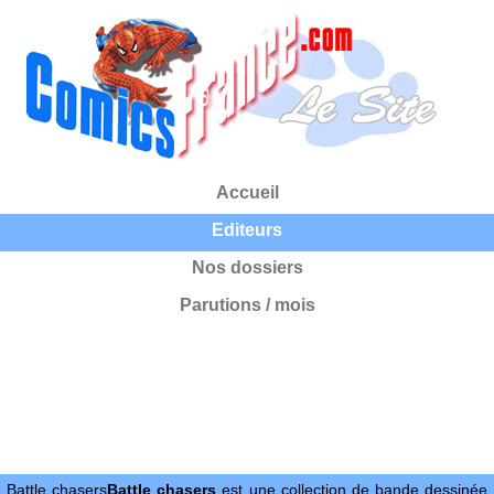
Accueil
Editeurs
Nos dossiers
Parutions / mois
Battle chasers
Battle chasers
est une collection de bande dessinée