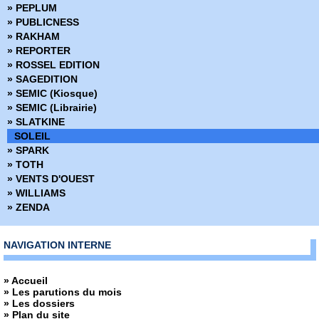
» PEPLUM
» PUBLICNESS
» RAKHAM
» REPORTER
» ROSSEL EDITION
» SAGEDITION
» SEMIC (Kiosque)
» SEMIC (Librairie)
» SLATKINE
SOLEIL
» SPARK
» TOTH
» VENTS D'OUEST
» WILLIAMS
» ZENDA
NAVIGATION INTERNE
» Accueil
» Les parutions du mois
» Les dossiers
» Plan du site