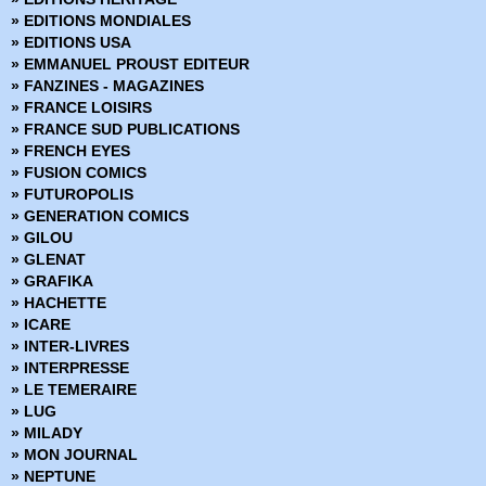
» Superman et Tarzan - Fils de la jungle
» EDITIONS MONDIALES
» Superman Versus Predator
» EDITIONS USA
» Sur la terre comme au ciel
» EMMANUEL PROUST EDITEUR
» Tarzan
» FANZINES - MAGAZINES
» Tarzan contre Predator
» FRANCE LOISIRS
» Tarzan l'intégrale I
» FRANCE SUD PUBLICATIONS
» Tarzan par Burn Hogarth
» FRENCH EYES
» Tarzan par John Buscema
» FUSION COMICS
» Tarzan par Russ Manning
» FUTUROPOLIS
» Teenage Mutant Ninja Turtles - Les nouvelles aventures
» GENERATION COMICS
» Teenage Mutant Ninja Turtles - Les Tortues Ninja
» GILOU
» Terminator
» GLENAT
» Titans
» GRAFIKA
» Tortues Ninja
» HACHETTE
» Vampirella
» ICARE
» Vietnam 1965
» INTER-LIVRES
» WarHammer 40000
» INTERPRESSE
» WildCATs - X-Men
» LE TEMERAIRE
» Wildstorm Galerie
» LUG
» Will Eisner - Empreintes
» MILADY
» World of Warcraft
» MON JOURNAL
» World of Warcraft - Deuxième cycle
» NEPTUNE