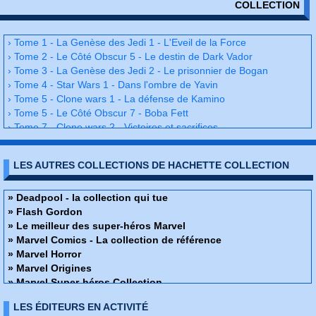
COLLECTION
› Tome 1 - La Genèse des Jedi 1 - L'Eveil de la Force
› Tome 2 - Le Côté Obscur 5 - Le destin de Dark Vador
› Tome 3 - La Genèse des Jedi 2 - Le prisonnier de Bogan
› Tome 4 - Star Wars 1 - Dans l'ombre de Yavin
› Tome 5 - Clone wars 1 - La défense de Kamino
› Tome 5 - Le Côté Obscur 7 - Boba Fett
› Tome 7 - Clone wars 2 - Victoires et sacrifices
› Tome 8 - Episode I - La Menace Fantôme
› Tome 9 - La Genèse des Jedi 3 - La guerre de la Force
LES AUTRES COLLECTIONS DE HACHETTE COLLECTION
› Tome 10 - Le pouvoir de la Force - Tome 1
› Tome 11 - Clone wars 3 - Dernier combat sur Jabiim
› Tome 12 - Star Wars 2 - Haute trahison
» Deadpool - la collection qui tue
› Tome 13 - Episode I - La Menace Fantôme - Révélations
» Flash Gordon
› Tome 14 - Le pouvoir de la Force - Tome 2
» Le meilleur des super-héros Marvel
› Tome 15 - Le Côté Obscur 2 - Dark Maul
» Marvel Comics - La collection de référence
› Tome 16 - Star Wars 3 - Princesse et Rebelle
» Marvel Horror
› Tome 17 - Clone Wars 4 - Lumière et Ténèbres
» Marvel Origines
› Tome 18 - La Légende des Jedi 1 - L'Age d'Or des Sith
» Marvel Super-héros Collection
› Tome 19 - Episode II - L'Attaque des Clones
» Marvel Ultimate
LES ÉDITEURS EN ACTIVITÉ
› Tome 20 - Clone Wars 5 - Les Meilleurs Lames
Star Wars - Légendes - La collection