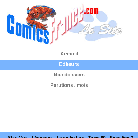
Accueil
Editeurs
Nos dossiers
Parutions / mois
Star Wars - Légendes - La collection : Tome 80 - Rébellion 3 -