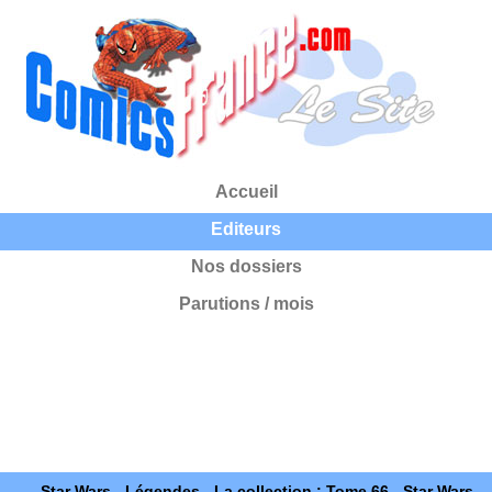
Accueil
Editeurs
Nos dossiers
Parutions / mois
Star Wars - Légendes - La collection : Tome 66 - Star Wars