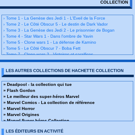
COLLECTION
› Tome 1 - La Genèse des Jedi 1 - L'Eveil de la Force
› Tome 2 - Le Côté Obscur 5 - Le destin de Dark Vador
› Tome 3 - La Genèse des Jedi 2 - Le prisonnier de Bogan
› Tome 4 - Star Wars 1 - Dans l'ombre de Yavin
› Tome 5 - Clone wars 1 - La défense de Kamino
› Tome 5 - Le Côté Obscur 7 - Boba Fett
› Tome 7 - Clone wars 2 - Victoires et sacrifices
› Tome 8 - Episode I - La Menace Fantôme
› Tome 9 - La Genèse des Jedi 3 - La guerre de la Force
LES AUTRES COLLECTIONS DE HACHETTE COLLECTION
› Tome 10 - Le pouvoir de la Force - Tome 1
› Tome 11 - Clone wars 3 - Dernier combat sur Jabiim
› Tome 12 - Star Wars 2 - Haute trahison
» Deadpool - la collection qui tue
› Tome 13 - Episode I - La Menace Fantôme - Révélations
» Flash Gordon
› Tome 14 - Le pouvoir de la Force - Tome 2
» Le meilleur des super-héros Marvel
› Tome 15 - Le Côté Obscur 2 - Dark Maul
» Marvel Comics - La collection de référence
› Tome 16 - Star Wars 3 - Princesse et Rebelle
» Marvel Horror
› Tome 17 - Clone Wars 4 - Lumière et Ténèbres
» Marvel Origines
› Tome 18 - La Légende des Jedi 1 - L'Age d'Or des Sith
» Marvel Super-héros Collection
› Tome 19 - Episode II - L'Attaque des Clones
» Marvel Ultimate
LES ÉDITEURS EN ACTIVITÉ
› Tome 20 - Clone Wars 5 - Les Meilleurs Lames
Star Wars - Légendes - La collection