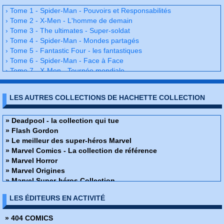
› Tome 1 - Spider-Man - Pouvoirs et Responsabilités
› Tome 2 - X-Men - L'homme de demain
› Tome 3 - The ultimates - Super-soldat
› Tome 4 - Spider-Man - Mondes partagés
› Tome 5 - Fantastic Four - les fantastiques
› Tome 6 - Spider-Man - Face à Face
› Tome 7 - X-Men - Tournée mondiale
› Tome 8 - Spider-Man - Etranges rencontres
› Tome 9 - X-Men - Le retour du roi
LES AUTRES COLLECTIONS DE HACHETTE COLLECTION
› Tome 10 - Spider-Man - Venom
› Tome 11 - Galactus - le cauchemar
› Tome 12 - Adventures - Le duo ultime
» Deadpool - la collection qui tue
› Tome 13 - Dardevil & Elecktra - la justice du diable
» Flash Gordon
› Tome 14 - Spider-Man - Les sinister six
» Le meilleur des super-héros Marvel
› Tome 15 - Fantastic Four - Zone-N
» Marvel Comics - La collection de référence
› Tome 16 - X-Men - Blockbuster
» Marvel Horror
› Tome 17 - Spider-Man - Hollywood
» Marvel Origines
› Tome 18 - The ultimates - des dieux et des monstres
» Marvel Super-héros Collection
› Tome 19 - The ultimates - le grand braquage de l'Amérique
Marvel Ultimate
LES ÉDITEURS EN ACTIVITÉ
› Tome 20 - Spider-Man Carnage
» Star Wars - Légendes - La collection
› Tome 21 - Fantastic four - les terrifics
» The Savage Sword of Conan
» 404 COMICS
› Tome 22 - X-men - La tempête
» X-Men - La collection Mutante