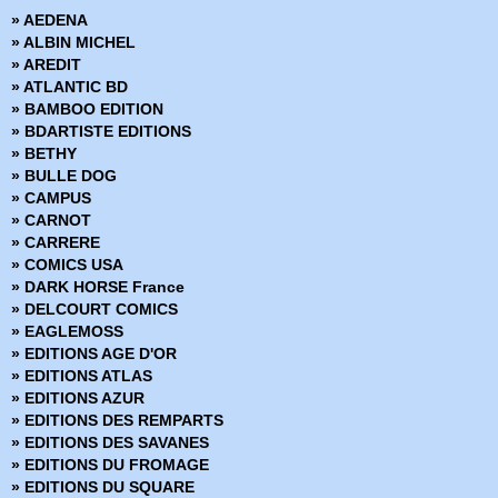
› Tome 45 - Spider-Man - La mort de Spider-Man
» AEDENA
› Tome 46 - Avengers vs Ultimates
» ALBIN MICHEL
› Tome 47 - Le nouveau spider-man
» AREDIT
› Tome 48 - La république brûle
» ATLANTIC BD
› Tome 49 - Le futur commencaujourd'hui
» BAMBOO EDITION
› Tome 50 - Divisés, nous perdrons ... Unis, nous vaincrons
» BDARTISTE EDITIONS
› Tome 51 - Spider-Man - Spider-Men
» BETHY
» BULLE DOG
» CAMPUS
» CARNOT
» CARRERE
» COMICS USA
» DARK HORSE France
» DELCOURT COMICS
» EAGLEMOSS
» EDITIONS AGE D'OR
» EDITIONS ATLAS
» EDITIONS AZUR
» EDITIONS DES REMPARTS
» EDITIONS DES SAVANES
» EDITIONS DU FROMAGE
» EDITIONS DU SQUARE