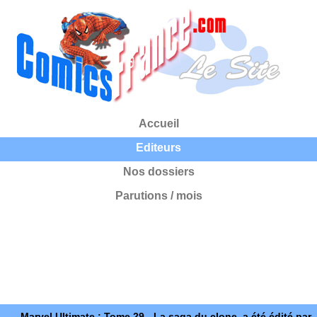
Accueil
Editeurs
Nos dossiers
Parutions / mois
Marvel Ultimate : Tome 29 - La saga du clone, a été édité par