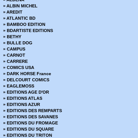
» DC Heroes
» ALBIN MICHEL
» DC Icons
» AREDIT
» DC Omnibus
» ATLANTIC BD
» Deadpool Versus
» BAMBOO EDITION
» Dynamite
» BDARTISTE EDITIONS
» Edition limitée
» BETHY
» Edition Prestige
» BULLE DOG
» Encyclopédies Marvel
» CAMPUS
» Ere de Conan
» CARNOT
» Fringe
» CARRERE
» Green Hornet
» COMICS USA
» Hors Collections
» DARK HORSE France
» Iron-man - Les Aventures
» DELCOURT COMICS
» La planéte des singes
» EAGLEMOSS
» Le printemps des Comics
» EDITIONS AGE D'OR
» Les chroniques de Conan
» EDITIONS ATLAS
» Marvel - Les grandes sagas
» EDITIONS AZUR
» Marvel - Les incontournables
» EDITIONS DES REMPARTS
» Marvel - Les origines
» EDITIONS DES SAVANES
Marvel Absolute
» EDITIONS DU FROMAGE
» Marvel Anthologie
» EDITIONS DU SQUARE
» Marvel Aventures
» EDITIONS DU TRITON
» Marvel Cinematic