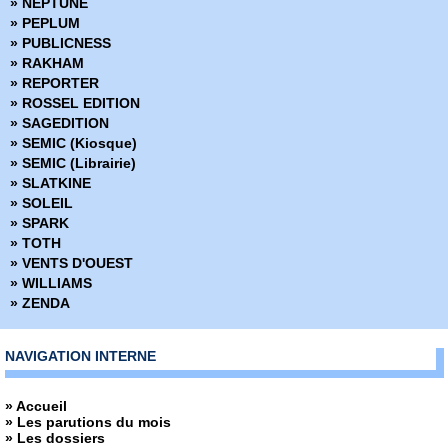
» NEPTUNE
» Marvel Select
» PEPLUM
» Marvel Super Héroines
» PUBLICNESS
» Marvel Transatlantique
» RAKHAM
» Marvel Verse
» REPORTER
» Marvel Vintage
» ROSSEL EDITION
» Marvel Visionnaries
» SAGEDITION
» Millarworld
» SEMIC (Kiosque)
» Miracleman
» SEMIC (Librairie)
» Must Have
» SLATKINE
» Nomen Omen
» SOLEIL
» Panini Comics France fête ses 20 ans
» SPARK
» Powers
» TOTH
» Prix Découverte
» VENTS D'OUEST
» Project Superpowers
» WILLIAMS
» Red Sonja
» ZENDA
» Savage Sword of Conan (2019)
» Savage Sword of Conan (2025)
» Shaolin Cowboy
NAVIGATION INTERNE
» Spider-man
» Spider-man - La collection anniversaire
» Accueil
» Spider-man - Les Aventures
» Les parutions du mois
» Spider-man - Les incontournables
» Les dossiers