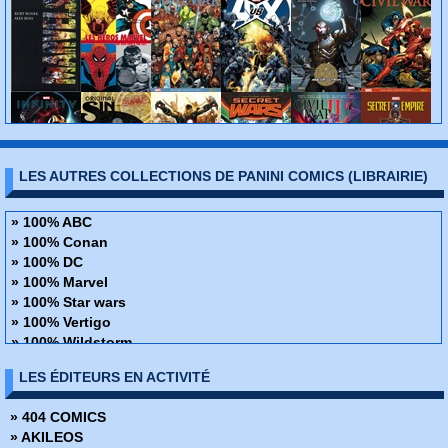
LES AUTRES COLLECTIONS DE PANINI COMICS (LIBRAIRIE)
» 100% ABC
» 100% Conan
» 100% DC
» 100% Marvel
» 100% Star wars
» 100% Vertigo
» 100% Wildstorm
» 48H de BD
LES ÉDITEURS EN ACTIVITÉ
» ABC Deluxe
» Alien
» 404 COMICS
» Amazing Fantasy
» AKILEOS
» Avengers - La collection anniversaire