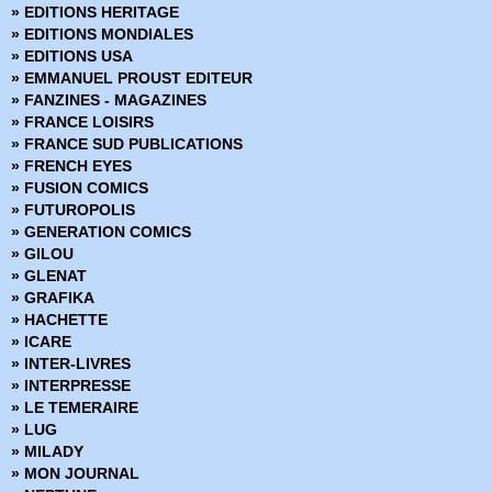
» EDITIONS HERITAGE
» Marvel Classic - Les Intégrales
» EDITIONS MONDIALES
» Marvel Dark
» EDITIONS USA
» Marvel Decades
» EMMANUEL PROUST EDITEUR
» Marvel Deluxe
» FANZINES - MAGAZINES
» Marvel Epic Collection
» FRANCE LOISIRS
» Marvel Events
» FRANCE SUD PUBLICATIONS
» Marvel Gold
» FRENCH EYES
» Marvel Graphic Novels
» FUSION COMICS
» Marvel Icons
» FUTUROPOLIS
» Marvel Illustration Book
» GENERATION COMICS
» Marvel Kids
» GILOU
» Marvel Legacy
» GLENAT
» Marvel Max
» GRAFIKA
» Marvel Mini Monster
» HACHETTE
» Marvel Monster Edition
» ICARE
» Marvel Multiverse
» INTER-LIVRES
» Marvel Next Gen
» INTERPRESSE
» Marvel Now
» LE TEMERAIRE
» Marvel Omnibus
» LUG
» Marvel Poche
» MILADY
» Marvel Premium
» MON JOURNAL
» Marvel Prestige